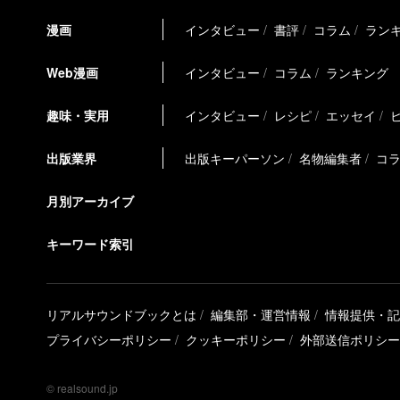
漫画
インタビュー
書評
コラム
ラン
Web漫画
インタビュー
コラム
ランキング
趣味・実用
インタビュー
レシピ
エッセイ
出版業界
出版キーパーソン
名物編集者
コ
月別アーカイブ
キーワード索引
リアルサウンドブックとは
編集部・運営情報
情報提供・記
プライバシーポリシー
クッキーポリシー
外部送信ポリシー
© realsound.jp