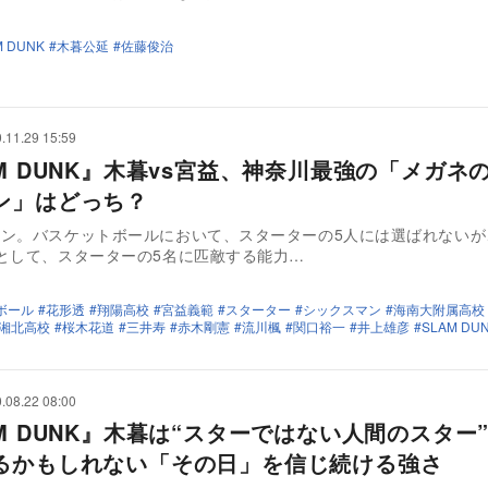
M DUNK
木暮公延
佐藤俊治
.11.29 15:59
AM DUNK』木暮vs宮益、神奈川最強の「メガネ
ン」はどっち？
マン。バスケットボールにおいて、スターターの5人には選ばれないが
として、スターターの5名に匹敵する能力…
ボール
花形透
翔陽高校
宮益義範
スターター
シックスマン
海南大附属高校
湘北高校
桜木花道
三井寿
赤木剛憲
流川楓
関口裕一
井上雄彦
SLAM DU
.08.22 08:00
AM DUNK』木暮は“スターではない人間のスター
るかもしれない「その日」を信じ続ける強さ