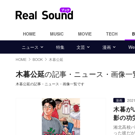
HOME
MUSIC
MOVIE
TECH
ニュース
特集
文芸
漫画
W
HOME
BOOK
木暮公延
の記事・ニュース・画像一
木暮公延
木暮公延の記事・ニュース・画像一覧です
2021
漫画
木暮が
影の功
湘北高校
った彼だ