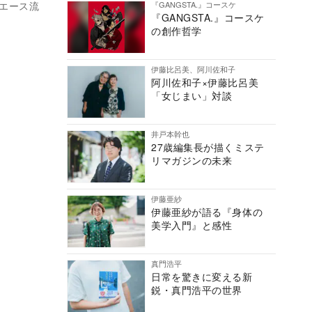
『GANGSTA.』コースケ
エース流
『GANGSTA.』コースケ
の創作哲学
伊藤比呂美、阿川佐和子
阿川佐和子×伊藤比呂美
「女じまい」対談
井戸本幹也
27歳編集長が描くミステ
リマガジンの未来
伊藤亜紗
伊藤亜紗が語る『身体の
美学入門』と感性
真門浩平
日常を驚きに変える新
鋭・真門浩平の世界