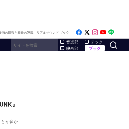
Like on Facebook
Follow on x
Follow on I
Follow o
Follo
漫画の情報と新作の連載｜リアルサウンド ブック
サ
音楽部
テック
映画部
ブック
UNK』
ことが多か