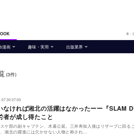
BOOK
本・
eb漫画
趣味・実用
出版業界
覧
(3件)
.07.30 07:00
いなければ湘北の活躍はなかったーー『SLAM D
労者が成し得たこと
バスケ部の副キャプテン、木暮公延。三井寿加入後はリザーブに回る
が、湘北の躍進には欠かせない人物と称され…