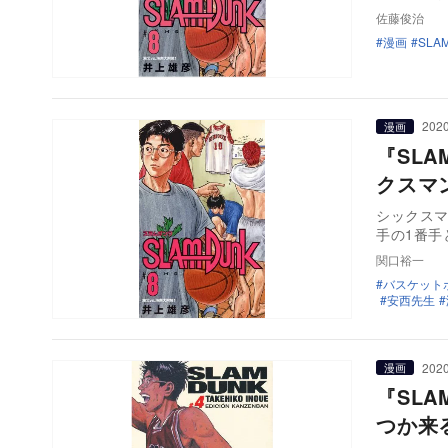
佐藤俊治
漫画
SLA
2020
漫画
『SL
クスマ
シックス
手の1番手
関口裕一
バスケット
安西先生
2020
漫画
『SL
つか来