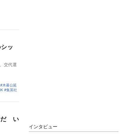
のシッ
、交代選
木暮公延
NK
集英社
”だ い
インタビュー