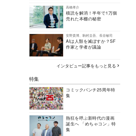
高橋孝介
積読を解消！半年で1万個
売れた本棚の秘密
安野貴博、駒村圭吾、長谷敏司
AIは人類を滅ぼすか？SF
作家と学者が議論
インタビュー記事をもっと見る
特集
コミックバンチ25周年特
集
熱狂を呼ぶ新時代の漫画
誕生へ 「めちゃコン」特
集