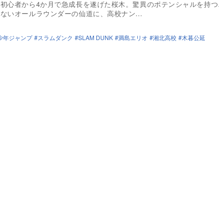
の初心者から4か月で急成長を遂げた桜木。驚異のポテンシャルを持つ
のないオールラウンダーの仙道に、高校ナン…
少年ジャンプ
スラムダンク
SLAM DUNK
満島エリオ
湘北高校
木暮公延