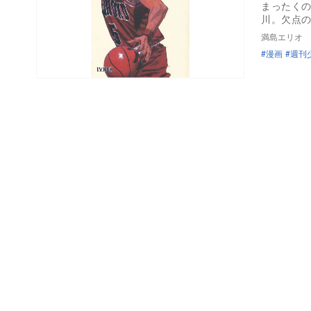
まったく
川。欠点
満島エリオ
漫画
週刊