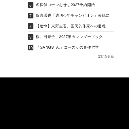
名探偵コナンおせち2027予約開始
賀喜遥香『週刊少年チャンピオン』表紙に
【追悼】東野圭吾、国民的作家への道程
桜井日奈子、2027年カレンダーブック
『GANGSTA.』コースケの創作哲学
23:15更新