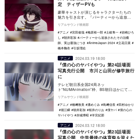
定 ティザーPVも
豪華キャストが演じるキャラクターたちの
魅力を引き出す。『パーティーから追放さ
れたその治癒師、実は最強につき』のティ
リアルサウンド映画部
ザーPVと追加…
アニメ
宮田俊哉
梅原裕一郎
土岐隼一
岩崎ひろ
し
朝井彩加
パーティーから追放されたその治癒
師、実は最強につき
AnimeJapan 2024
立花日菜
橋本鞠衣
引坂理絵
2024.03.19 18:00
アニメ
『僕の心のヤバイやつ』第24話場面
写真先行公開 市川と山田が修学旅行
に
テレビ朝日系全国24局ネッ
ト“NUMAnimation”枠、BS朝日ほかにて放
送中のTVアニメ『僕の心のヤバイやつ』第
リアルサウンド映画部
24話（第…
アニメ
種﨑敦美
潘めぐみ
島﨑信長
田村ゆかり
堀江瞬
朝井彩加
桜井のりお
僕ヤバ
僕の心の
ヤバイやつ
赤城博昭
羊宮妃那
2024.03.12 18:00
アニメ
『僕の心のヤバイやつ』第23話場面
写真公開 中学最後の体育祭を迎えた