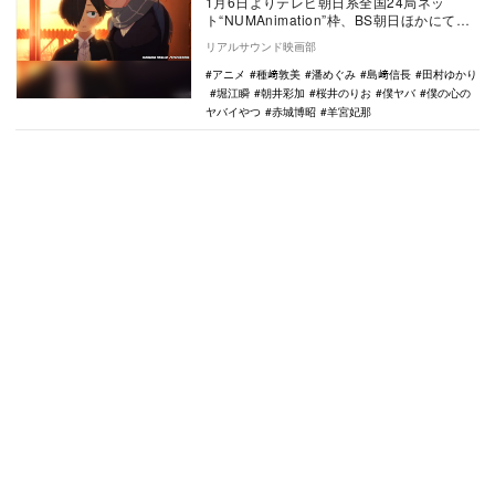
1月6日よりテレビ朝日系全国24局ネッ
ト“NUMAnimation”枠、BS朝日ほかにて放
送されるTVアニメ『僕の心のヤバイやつ…
リアルサウンド映画部
アニメ
種﨑敦美
潘めぐみ
島﨑信長
田村ゆかり
堀江瞬
朝井彩加
桜井のりお
僕ヤバ
僕の心の
ヤバイやつ
赤城博昭
羊宮妃那