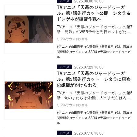
2026.08.06 18:00
アニメ
TVアニメ『天幕のジャードゥーガ
ル』第7話先行カット公開 シタラ＆
ドレゲネが復讐作戦へ
TVアニメ『天幕のジャードゥーガル』の第7
話「兄弟」のWEB予告と先行カットが公開
された。 本作は、Souffle（スーフル…
リアルサウンド映画部
アニメ
山田尚子
久野美咲
新谷真弓
朝井彩加
関根明良
サイエンス SARU
天幕のジャードゥーガ
ル
2026.07.23 18:00
アニメ
TVアニメ『天幕のジャードゥーガ
ル』第5話先行カット シタラに窃盗
の嫌疑がかけられる
TVアニメ『天幕のジャードゥーガル』の第5
話「蛇のまだらは外側に 人のまだらは内側
に」の場面カットが公開された。 本作
リアルサウンド映画部
は、S…
アニメ
山田尚子
久野美咲
新谷真弓
朝井彩加
関根明良
サイエンス SARU
天幕のジャードゥーガ
ル
2026.07.16 18:00
アニメ