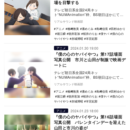
場を目撃する
テレビ朝日系全国24局ネッ
ト“NUMAnimation”枠、BS朝日ほかにて放
送中のTVアニメ『僕の心のヤバイやつ』第
リアルサウンド映画部
18話（第…
アニメ
種﨑敦美
潘めぐみ
島﨑信長
田村ゆかり
堀江瞬
朝井彩加
桜井のりお
僕ヤバ
僕の心の
ヤバイやつ
赤城博昭
羊宮妃那
2024.01.30 19:00
アニメ
『僕の心のヤバイやつ』第17話場面
写真公開 市川と山田が制服で映画デ
ートに
テレビ朝日系全国24局ネッ
ト“NUMAnimation”枠、BS朝日ほかにて放
送中のTVアニメ『僕の心のヤバイやつ』第
リアルサウンド映画部
17話（第…
アニメ
種﨑敦美
潘めぐみ
島﨑信長
田村ゆかり
堀江瞬
朝井彩加
桜井のりお
僕ヤバ
僕の心の
ヤバイやつ
赤城博昭
羊宮妃那
2024.01.23 18:00
アニメ
『僕の心のヤバイやつ』第16話場面
写真公開 バレンタインデーを迎えた
山田と市川の姿が