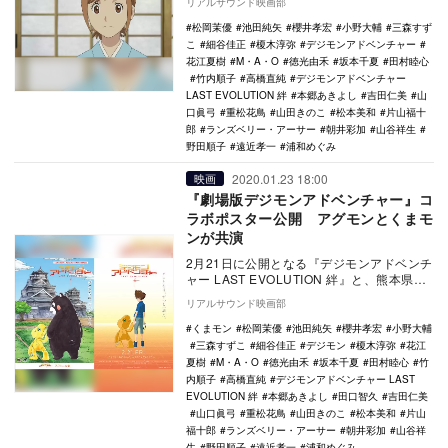
リアルサウンド映画部
松岡茉優
池田純矢
櫻井孝宏
小野大輔
三森すず
こ
細谷佳正
榎木淳弥
デジモンアドベンチャー
花江夏樹
M・A・O
徳光由禾
坂本千夏
田村睦心
竹内順子
高橋直純
デジモンアドベンチャー
LAST EVOLUTION 絆
本郷あきよし
吉田仁美
山
口眞弓
重松花鳥
山田きのこ
松本美和
片山福十
郎
ランズベリー・アーサー
朝井彩加
山谷祥生
野田順子
遠近孝一
浦和めぐみ
2020.01.23 18:00
映画
『劇場版デジモンアドベンチャー』コ
ラボポスター公開 アグモンとくまモ
ンが共演
2月21日に公開となる『デジモンアドベンチ
ャー LAST EVOLUTION 絆』と、熊本県PR
マスコットキャラクターのくまモン…
リアルサウンド映画部
くまモン
松岡茉優
池田純矢
櫻井孝宏
小野大輔
三森すずこ
細谷佳正
デジモン
榎木淳弥
花江
夏樹
M・A・O
徳光由禾
坂本千夏
田村睦心
竹
内順子
高橋直純
デジモンアドベンチャー LAST
EVOLUTION 絆
本郷あきよし
田口智久
吉田仁美
山口眞弓
重松花鳥
山田きのこ
松本美和
片山
福十郎
ランズベリー・アーサー
朝井彩加
山谷祥
生
野田順子
遠近孝一
浦和めぐみ