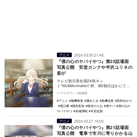
2024.03.05 21:45
アニメ
『僕の心のヤバイやつ』第22話場面
写真公開 安堂カンナや半沢ユリネの
姿が
テレビ朝日系全国24局ネッ
ト“NUMAnimation”枠、BS朝日ほかにて放
送中のTVアニメ『僕の心のヤバイやつ』第
リアルサウンド映画部
22話（第…
アニメ
種﨑敦美
潘めぐみ
島﨑信長
田村ゆかり
堀江瞬
朝井彩加
桜井のりお
僕ヤバ
僕の心の
ヤバイやつ
赤城博昭
羊宮妃那
2024.02.27 18:00
アニメ
『僕の心のヤバイやつ』第21話場面
写真公開 電車で市川に寄りかかる山