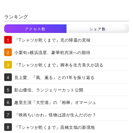
ランキング
アクセス数
シェア数
『Tシャツが乾くまで』充の帰還の意味
小栗旬×横浜流星、豪華初共演への期待
『Tシャツが乾くまで』脚本を生方美久が語る
見上愛、『風、薫る』との1年を振り返る
影山優佳、ランジェリーカット公開
趣里主演『大空港』の『相棒』オマージュ
『映画ちいかわ』怪物は誰が生んだのか？
『Tシャツが乾くまで』高橋文哉の新境地