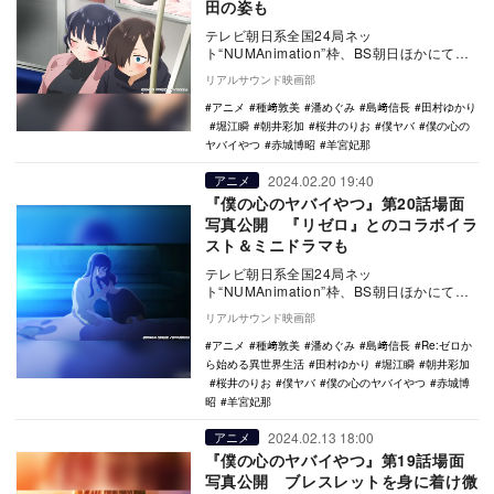
田の姿も
テレビ朝日系全国24局ネッ
ト“NUMAnimation”枠、BS朝日ほかにて放
送中のTVアニメ『僕の心のヤバイやつ』第
リアルサウンド映画部
21話（第…
アニメ
種﨑敦美
潘めぐみ
島﨑信長
田村ゆかり
堀江瞬
朝井彩加
桜井のりお
僕ヤバ
僕の心の
ヤバイやつ
赤城博昭
羊宮妃那
2024.02.20 19:40
アニメ
『僕の心のヤバイやつ』第20話場面
写真公開 『リゼロ』とのコラボイラ
スト＆ミニドラマも
テレビ朝日系全国24局ネッ
ト“NUMAnimation”枠、BS朝日ほかにて放
送中のTVアニメ『僕の心のヤバイやつ』第
リアルサウンド映画部
20話（第…
アニメ
種﨑敦美
潘めぐみ
島﨑信長
Re:ゼロか
ら始める異世界生活
田村ゆかり
堀江瞬
朝井彩加
桜井のりお
僕ヤバ
僕の心のヤバイやつ
赤城博
昭
羊宮妃那
2024.02.13 18:00
アニメ
『僕の心のヤバイやつ』第19話場面
写真公開 ブレスレットを身に着け微