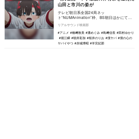
山田と市川の姿が
テレビ朝日系全国24局ネッ
ト“NUMAnimation”枠、BS朝日ほかにて放
送中のTVアニメ『僕の心のヤバイやつ』第
リアルサウンド映画部
23話（第…
アニメ
種﨑敦美
潘めぐみ
島﨑信長
田村ゆかり
堀江瞬
朝井彩加
桜井のりお
僕ヤバ
僕の心の
ヤバイやつ
赤城博昭
羊宮妃那