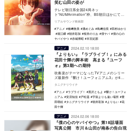
笑む山田の姿が
テレビ朝日系全国24局ネッ
ト“NUMAnimation”枠、BS朝日ほかにて放
送中のTVアニメ『僕の心のヤバイやつ』第
リアルサウンド映画部
19話（第…
アニメ
種﨑敦美
潘めぐみ
島﨑信長
田村ゆかり
堀江瞬
朝井彩加
桜井のりお
僕ヤバ
僕の心の
ヤバイやつ
赤城博昭
羊宮妃那
2024.02.10 18:00
アニメ
『よりもい』『ラブライブ！』にみる
花田十輝の脚本術 高まる『ユーフ
ォ』第3期への期待
吹奏楽がテーマになったTVアニメのシリー
ズ最新作『響け！ユーフォニアム3』が4月7
日からNHKのEテレで放送スタートする。こ
タニグチリウイチ
れま…
アニメ
ラブライブ！
黒沢ともよ
響け！ユーフォ
ニアム
安済知佳
戸松遥
宇宙よりも遠い場所
豊
田萌絵
タニグチリウイチ
朝井彩加
よりもい
花
田十輝
2024.02.06 18:00
アニメ
『僕の心のヤバイやつ』第18話場面
写真公開 市川＆山田が南条の告白現