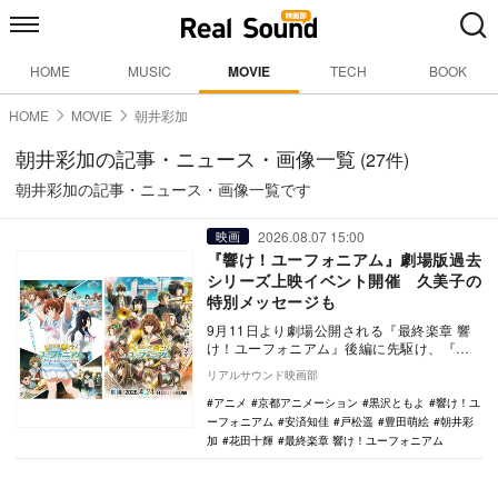
HOME
MUSIC
MOVIE
TECH
BOOK
HOME
MOVIE
朝井彩加
朝井彩加の記事・ニュース・画像一覧
(27件)
朝井彩加の記事・ニュース・画像一覧です
2026.08.07 15:00
映画
『響け！ユーフォニアム』劇場版過去
シリーズ上映イベント開催 久美子の
特別メッセージも
9月11日より劇場公開される『最終楽章 響
け！ユーフォニアム』後編に先駆け、『特
別編 響け！ユーフォニアム〜アンサンブル
リアルサウンド映画部
コンテス…
アニメ
京都アニメーション
黒沢ともよ
響け！ユ
ーフォニアム
安済知佳
戸松遥
豊田萌絵
朝井彩
加
花田十輝
最終楽章 響け！ユーフォニアム