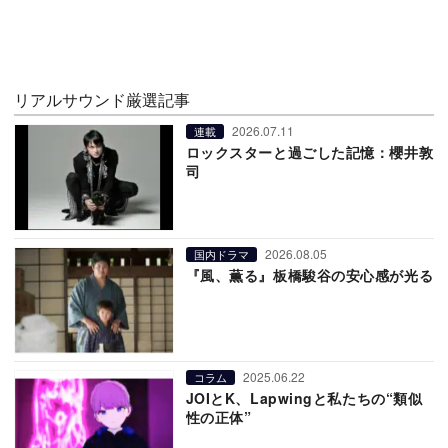
リアルサウンド厳選記事
2026.07.11
連載
ロックスターと過ごした記憶：櫻井敦
司
2026.08.05
国内ドラマ
『風、薫る』板橋駿谷の安心感が光る
2025.06.22
コラム
JOIとK、Lapwingと私たちの“類似
性の正体”