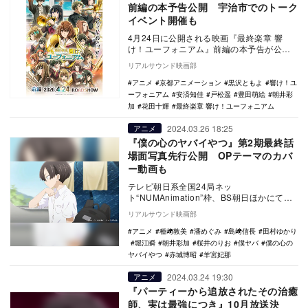
前編の本予告公開 宇治市でのトーク
イベント開催も
4月24日に公開される映画『最終楽章 響
け！ユーフォニアム』前編の本予告が公開
された。 『響け！ユーフォニアム』は、
リアルサウンド映画部
京都アニ…
アニメ
京都アニメーション
黒沢ともよ
響け！ユ
ーフォニアム
安済知佳
戸松遥
豊田萌絵
朝井彩
加
花田十輝
最終楽章 響け！ユーフォニアム
2024.03.26 18:25
アニメ
『僕の心のヤバイやつ』第2期最終話
場面写真先行公開 OPテーマのカバ
ー動画も
テレビ朝日系全国24局ネッ
ト“NUMAnimation”枠、BS朝日ほかにて放
送中のTVアニメ『僕の心のヤバイやつ』第
リアルサウンド映画部
25話（第…
アニメ
種﨑敦美
潘めぐみ
島﨑信長
田村ゆかり
堀江瞬
朝井彩加
桜井のりお
僕ヤバ
僕の心の
ヤバイやつ
赤城博昭
羊宮妃那
2024.03.24 19:30
アニメ
『パーティーから追放されたその治癒
師、実は最強につき』10月放送決