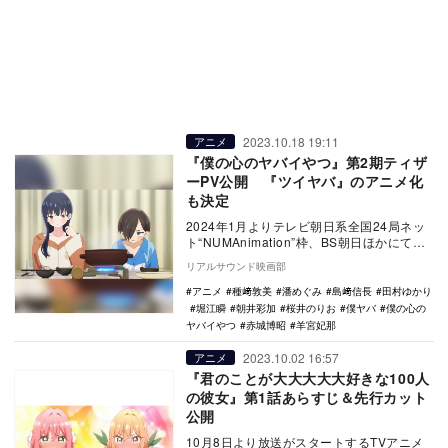
2023.10.18 19:11
アニメ
『僕の心のヤバイやつ』第2期ティザ
ーPV公開 『ツイヤバ』のアニメ化
も決定
2024年1月よりテレビ朝日系全国24局ネッ
ト“NUMAnimation”枠、BS朝日ほかにて放
送されるTVアニメ『僕の心のヤバ…
リアルサウンド映画部
アニメ
種﨑敦美
潘めぐみ
島﨑信長
田村ゆかり
堀江瞬
朝井彩加
桜井のりお
僕ヤバ
僕の心の
ヤバイやつ
赤城博昭
羊宮妃那
2023.10.02 16:57
アニメ
『君のことが大大大大大好きな100人
の彼女』第1話あらすじ＆先行カット
公開
10月8日より放送がスタートするTVアニメ