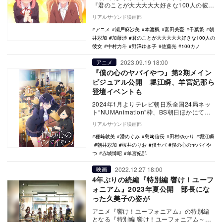
『君のことが大大大大大好きな100人の彼
女』第1話のあらすじと先行カットが公開さ
リアルサウンド映画部
れた。…
アニメ
瀬戸麻沙美
本渡楓
富田美憂
千葉繁
朝
井彩加
加藤渉
君のことが大大大大大好きな100人の
彼女
中村力斗
野澤ゆき子
佐藤光
100カノ
2023.09.19 18:00
アニメ
『僕の心のヤバイやつ』第2期メイン
ビジュアル公開 堀江瞬、羊宮妃那ら
登壇イベントも
2024年1月よりテレビ朝日系全国24局ネッ
ト“NUMAnimation”枠、BS朝日ほかにて放
送されるTVアニメ『僕の心のヤバ…
リアルサウンド映画部
種﨑敦美
潘めぐみ
島﨑信長
田村ゆかり
堀江瞬
朝井彩加
桜井のりお
僕ヤバ
僕の心のヤバイや
つ
赤城博昭
羊宮妃那
2022.12.27 18:00
映画
4年ぶりの続編『特別編 響け！ユーフ
ォニアム』2023年夏公開 部長にな
った久美子の姿が
アニメ『響け！ユーフォニアム』の特別編
となる『特別編 響け！ユーフォニアム～ア