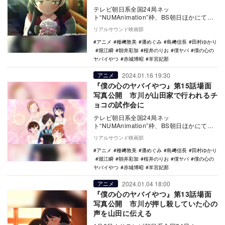
テレビ朝日系全国24局ネッ
ト“NUMAnimation”枠、BS朝日ほかにて放
送中のTVアニメ『僕の心のヤバイやつ』第
リアルサウンド映画部
16話（第…
アニメ
種﨑敦美
潘めぐみ
島﨑信長
田村ゆかり
堀江瞬
朝井彩加
桜井のりお
僕ヤバ
僕の心の
ヤバイやつ
赤城博昭
羊宮妃那
2024.01.16 19:30
アニメ
『僕の心のヤバイやつ』第15話場面
写真公開 市川が山田家で行われるチ
ョコの試作会に
テレビ朝日系全国24局ネッ
ト“NUMAnimation”枠、BS朝日ほかにて放
送中のTVアニメ『僕の心のヤバイやつ』第
リアルサウンド映画部
15話（第…
アニメ
種﨑敦美
潘めぐみ
島﨑信長
田村ゆかり
堀江瞬
朝井彩加
桜井のりお
僕ヤバ
僕の心の
ヤバイやつ
赤城博昭
羊宮妃那
2024.01.04 18:00
アニメ
『僕の心のヤバイやつ』第13話場面
写真公開 市川が押し殺していた心の
声を山田に伝える