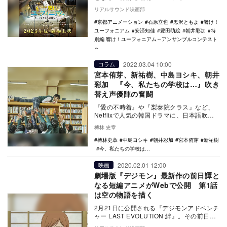
ンサンブルコンテスト～』が、2023年の夏
リアルサウンド映画部
に劇場公…
京都アニメーション
石原立也
黒沢ともよ
響け！
ユーフォニアム
安済知佳
豊田萌絵
朝井彩加
特
別編 響け！ユーフォニアム～アンサンブルコンテスト
～
2022.03.04 10:00
コラム
宮本侑芽、新祐樹、中島ヨシキ、朝井
彩加 『今、私たちの学校は…』吹き
替え声優陣の奮闘
『愛の不時着』や『梨泰院クラス』など、
Netflixで人気の韓国ドラマに、日本語吹替
版が収録されている。『愛の不時着』で
榑林 史章
は、リ・…
榑林史章
中島ヨシキ
朝井彩加
宮本侑芽
新祐樹
今、私たちの学校は…
2020.02.01 12:00
映画
劇場版『デジモン』最新作の前日譚と
なる短編アニメがWebで公開 第1話
は空の物語を描く
2月21日に公開される『デジモンアドベンチ
ャー LAST EVOLUTION 絆』。その前日譚
を描く短編オリジナルアニメ『デジモ…