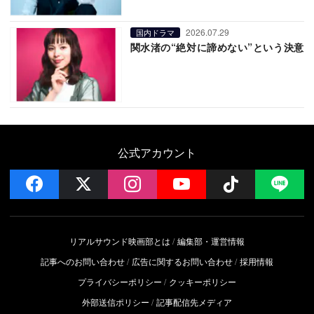
2026.07.29
国内ドラマ
関水渚の“絶対に諦めない”という決意
公式アカウント
facebook
x
instagram
YouTube
Follow on 
LI
リアルサウンド映画部とは
編集部・運営情報
記事へのお問い合わせ
広告に関するお問い合わせ
採用情報
プライバシーポリシー
クッキーポリシー
外部送信ポリシー
記事配信先メディア