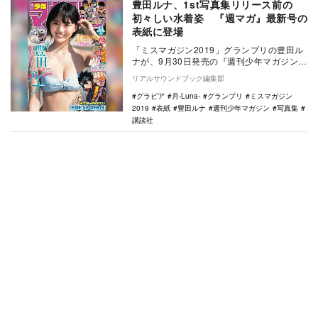
豊田ルナ、1st写真集リリース前の
初々しい水着姿 『週マガ』最新号の
表紙に登場
「ミスマガジン2019」グランプリの豊田ル
ナが、9月30日発売の『週刊少年マガジン
44号』で、初のソロ表紙を飾った。 …
リアルサウンドブック編集部
グラビア
月-Luna-
グランプリ
ミスマガジン
2019
表紙
豊田ルナ
週刊少年マガジン
写真集
講談社