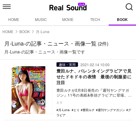
HOME
MUSIC
MOVIE
TECH
BOOK
HOME
BOOK
月-Luna-
月-Luna-の記事・ニュース・画像一覧
(2件)
月-Luna-の記事・ニュース・画像一覧です
2021.02.14 10:00
趣味・実用
豊田ルナ、バレンタイングラビアで見
せたドキドキの表情 最後の制服姿に
注目
豊田ルナが2月8日発売の『週刊ヤングマガ
ジン』11号の表紙&巻頭グラビアに登場。ミ
スマガジン2019でグランプリを受賞し…
とり
月-Luna-
とり
豊田ルナ
週刊ヤングマガジン
グ
ラビア