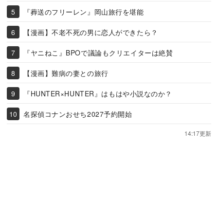
『葬送のフリーレン』岡山旅行を堪能
【漫画】不老不死の男に恋人ができたら？
『ヤニねこ』BPOで議論もクリエイターは絶賛
【漫画】難病の妻との旅行
『HUNTER×HUNTER』はもはや小説なのか？
名探偵コナンおせち2027予約開始
14:17更新