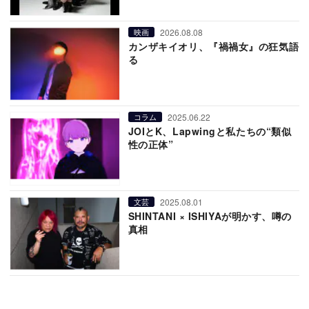
2026.08.08
映画
カンザキイオリ、『禍禍女』の狂気語
る
2025.06.22
コラム
JOIとK、Lapwingと私たちの“類似
性の正体”
2025.08.01
文芸
SHINTANI × ISHIYAが明かす、噂の
真相