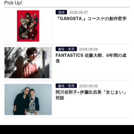
Pick Up!
2026.08.07
漫画
『GANGSTA.』コースケの創作哲学
2026.08.08
趣味・実用
FANTASTICS 佐藤大樹、6年間の成
長
2026.08.06
趣味・実用
阿川佐和子×伊藤比呂美「女じまい」
対談