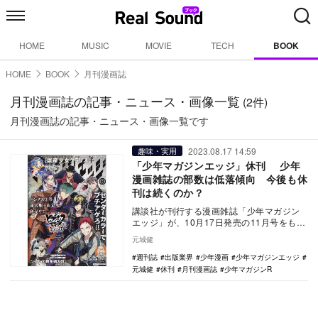
HOME
MUSIC
MOVIE
TECH
BOOK
HOME
BOOK
月刊漫画誌
月刊漫画誌の記事・ニュース・画像一覧
(2件)
月刊漫画誌の記事・ニュース・画像一覧です
2023.08.17 14:59
趣味・実用
「少年マガジンエッジ」休刊 少年
漫画雑誌の部数は低落傾向 今後も休
刊は続くのか？
講談社が刊行する漫画雑誌「少年マガジン
エッジ」が、10月17日発売の11月号をもっ
て休刊することが決まり、約8年の歴史に幕
元城健
を下ろ…
週刊誌
出版業界
少年漫画
少年マガジンエッジ
元城健
休刊
月刊漫画誌
少年マガジンR