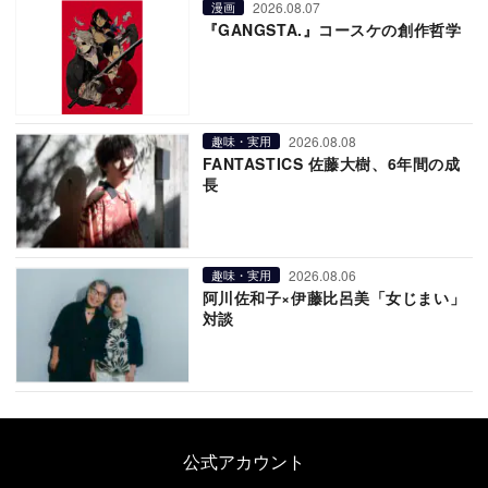
2026.08.07
漫画
『GANGSTA.』コースケの創作哲学
2026.08.08
趣味・実用
FANTASTICS 佐藤大樹、6年間の成
長
2026.08.06
趣味・実用
阿川佐和子×伊藤比呂美「女じまい」
対談
公式アカウント