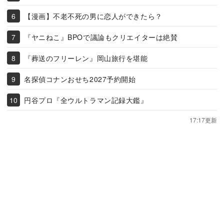
【漫画】不老不死の男に恋人ができたら？
『ヤニねこ』BPOで議論もクリエイターは絶賛
『葬送のフリーレン』岡山旅行を堪能
名探偵コナンおせち2027予約開始
円谷プロ『全ウルトラマン記録大鑑』
17:17更新