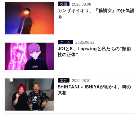
2026.08.08
映画
カンザキイオリ、『禍禍女』の狂気語
る
2025.06.22
コラム
JOIとK、Lapwingと私たちの“類似
性の正体”
2025.08.01
文芸
SHINTANI × ISHIYAが明かす、噂の
真相