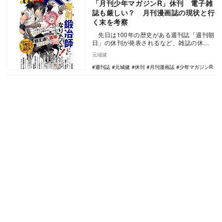
「月刊少年マガジンR」休刊 電子雑
誌も厳しい？ 月刊漫画誌の現状と行
く末を考察
先日は100年の歴史がある週刊誌「週刊朝
日」の休刊が発表されるなど、雑誌の休刊
のニュースが相次いでいる。1月20日…
元城健
週刊誌
元城健
休刊
月刊漫画誌
少年マガジンR