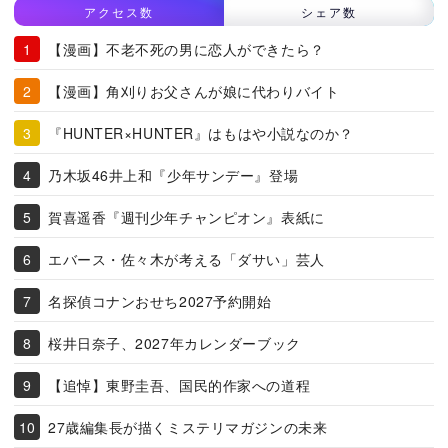
アクセス数
シェア数
【漫画】不老不死の男に恋人ができたら？
【漫画】角刈りお父さんが娘に代わりバイト
『HUNTER×HUNTER』はもはや小説なのか？
乃木坂46井上和『少年サンデー』登場
賀喜遥香『週刊少年チャンピオン』表紙に
エバース・佐々木が考える「ダサい」芸人
名探偵コナンおせち2027予約開始
桜井日奈子、2027年カレンダーブック
【追悼】東野圭吾、国民的作家への道程
27歳編集長が描くミステリマガジンの未来