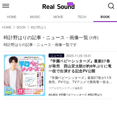
HOME
MUSIC
MOVIE
TECH
BOOK
HOME
BOOK
時計野はり
時計野はりの記事・ニュース・画像一覧
(1件)
時計野はりの記事・ニュース・画像一覧です
2025.11.05 19:31
ニュース
『学園ベビーシッターズ』最新27巻
が発売 西山宏太朗が約8年ぶりに竜
一役で出演する記念PV公開
『学園ベビーシッターズ』最新27巻が11/5
発売。PVでは、TVアニメで鹿島竜一役を演
じた西山宏太朗が8年ぶりに同役を演じた。
リアルサウンドブック編集部
白泉社
学園ベビーシッターズ
時計野はり