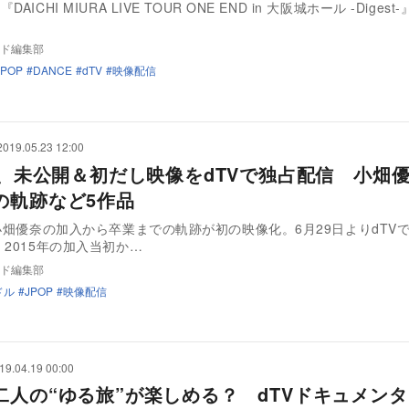
AICHI MIURA LIVE TOUR ONE END in 大阪城ホール -Digest
ド編集部
JPOP
DANCE
dTV
映像配信
2019.05.23 12:00
48、未公開＆初だし映像をdTVで独占配信 小畑
の軌跡など5作品
・小畑優奈の加入から卒業までの軌跡が初の映像化。6月29日よりdTV
される。 2015年の加入当初か…
ド編集部
ドル
JPOP
映像配信
19.04.19 00:00
二人の“ゆる旅”が楽しめる？ dTVドキュメン