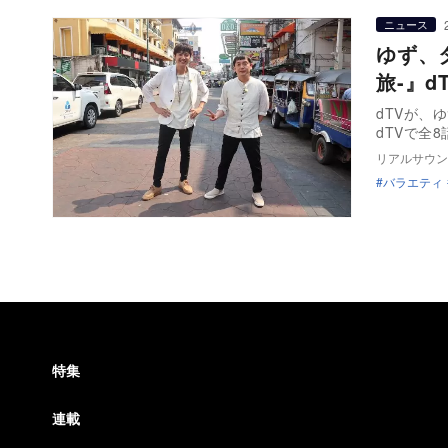
ニュース
ゆず、
旅-』d
dTVが、
dTVで全
リアルサウン
バラエティ
特集
連載