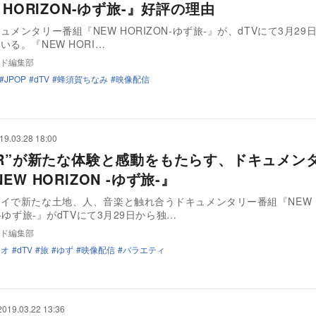
 HORIZON-ゆず旅-』好評の理由
ュメンタリー番組『NEW HORIZON-ゆず旅-』が、dTVにて3月29
いる。『NEW HORI…
ド編集部
JPOP
dTV
蜂須賀ちなみ
映像配信
19.03.28 18:00
“R”が新たな体験と感動をもたらす、ドキュメン
EW HORIZON -ゆず旅-』
イで新たな土地、人、音楽と触れ合うドキュメンタリー番組『NEW
N-ゆず旅-』がdTVにて3月29日から独…
ド編集部
ュオ
dTV
旅
ゆず
映像配信
バラエティ
2019.03.22 13:36