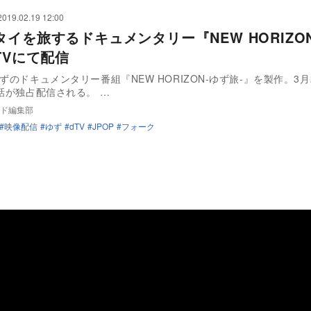
2019.02.19 12:00
タイを旅するドキュメンタリー『NEW HORIZO
TVにて配信
ゆずのドキュメンタリー番組『NEW HORIZON-ゆず旅-』を製作。3月
8話が独占配信される。 …
ド編集部
映像配信
ゆず
dTV
JPOP
フォーク