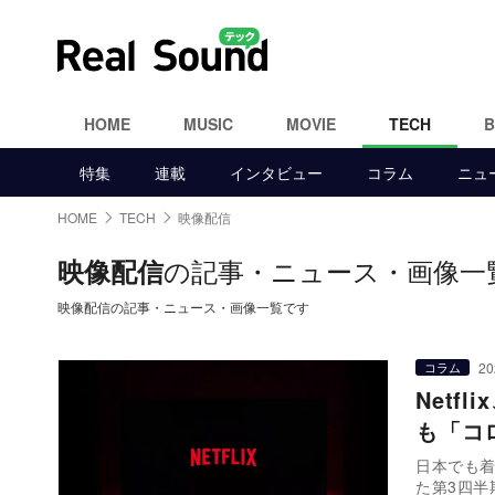
HOME
MUSIC
MOVIE
TECH
特集
連載
インタビュー
コラム
ニュ
HOME
TECH
映像配信
の記事・ニュース・画像一
映像配信
映像配信の記事・ニュース・画像一覧です
20
コラム
Net
も「コ
日本でも着
た第3四半