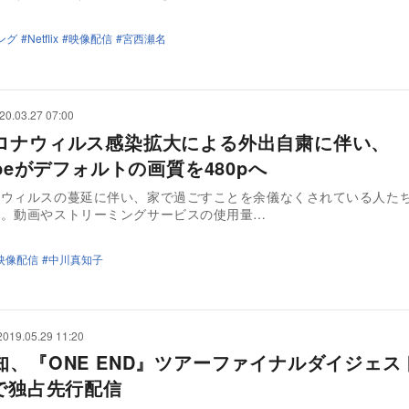
ング
Netflix
映像配信
宮西瀬名
20.03.27 07:00
ロナウィルス感染拡大による外出自粛に伴い、
ubeがデフォルトの画質を480pへ
ナウィルスの蔓延に伴い、家で過ごすことを余儀なくされている人た
す。動画やストリーミングサービスの使用量…
映像配信
中川真知子
2019.05.29 11:20
知、『ONE END』ツアーファイナルダイジェス
Vで独占先行配信