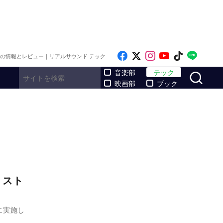
Like on Facebook
Follow on x
Follow on Inst
Follow on Y
Follow on
Follo
メの情報とレビュー｜リアルサウンド テック
サ
音楽部
テック
映画部
ブック
リスト
に実施し