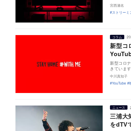
宮西瀬名
ストリーミ
20
コラム
新型コ
YouT
新型コロ
きていま
中川真知子
YouTube
ニュース
三浦大
をdT