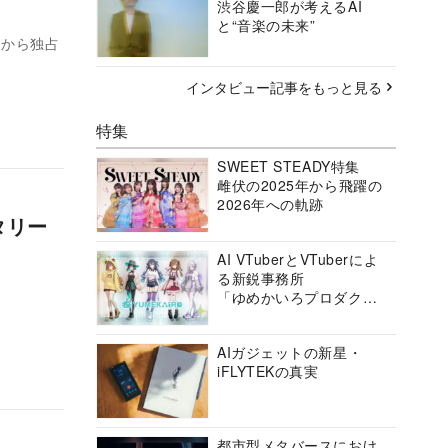
渋谷慶一郎が考えるAI
と“音楽の未来”
日から独占
インタビュー記事をもっと見る
特集
SWEET STEADY特集
雌伏の2025年から飛躍の
2026年への軌跡
タリー
AI VTuberとVTuberによ
る新鋭事務所
「ゆめかいろプロダクシ
ョン」の挑戦に迫る
AIガジェットの新星・
iFLYTEKの真実
都市型メタバースにおけ