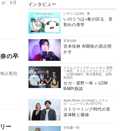
-』が、5月
インタビュー
いのうつはSA、奏
いのうつは×奏が語る、音
割れの美学
宮本佳林
宮本佳林 AI開発の原点明
かす
優奈の卒
クリエイティブディレクター 星野
一幸氏、サイエンスコレクティブ
で独占配信
「LOM BABY」青木寛和氏、浪岡
拓也氏
セガ・星野一幸 × LOM
BABY鼎談
Apple Music Co-Head レイチェ
ル・ニューマン氏×STUTS
ストリーミング時代の音
楽体験と価値
タリー
渋谷慶一郎