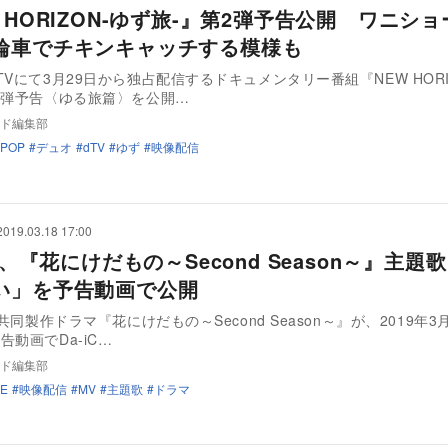
 HORIZON-ゆず旅-』第2弾予告公開 ワニショ
輪車でチキンキャッチする模様も
TVにて3月29日から独占配信するドキュメンタリー番組『NEW HORI
2弾予告〈ゆる旅篇〉を公開…
ド編集部
JPOP
デュオ
dTV
ゆず
映像配信
2019.03.18 17:00
CE、『花にけだもの～Second Season～』主題
い」を予告動画で公開
D共同製作ドラマ『花にけだもの～Second Season～』が、2019年3
告動画でDa-iC…
ド編集部
CE
映像配信
MV
主題歌
ドラマ