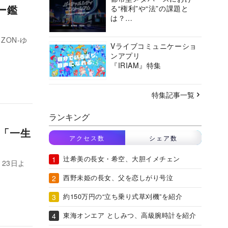
ー鑑
る“権利”や“法”の課題と
は？
バーチャルシティコンソ
ーシアムの挑戦に迫る
ZON-ゆ
Vライブコミュニケーショ
ンアプリ
『IRIAM』特集
特集記事一覧
ランキング
歌「一生
アクセス数
シェア数
辻希美の長女・希空、大胆イメチェン
月23日よ
西野未姫の長女、父を恋しがり号泣
約150万円の“立ち乗り式草刈機”を紹介
東海オンエア としみつ、高級腕時計を紹介