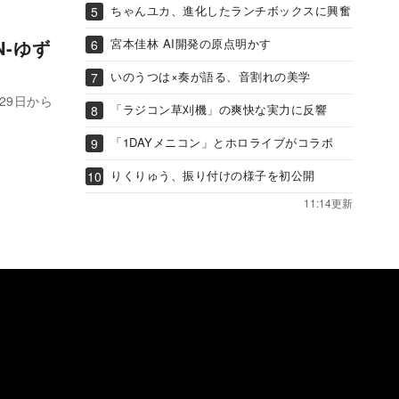
ちゃんユカ、進化したランチボックスに興奮
宮本佳林 AI開発の原点明かす
N-ゆず
いのうつは×奏が語る、音割れの美学
29日から
「ラジコン草刈機」の爽快な実力に反響
「1DAYメニコン」とホロライブがコラボ
りくりゅう、振り付けの様子を初公開
11:14更新