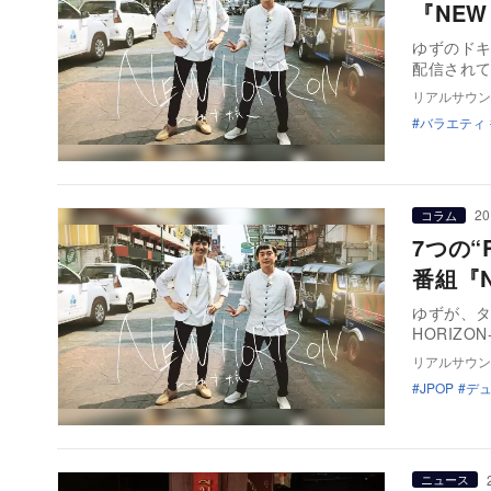
『NEW
ゆずのドキ
配信されて
リアルサウン
バラエティ
20
コラム
7つの
番組『N
ゆずが、タ
HORIZO
リアルサウン
JPOP
デ
ニュース