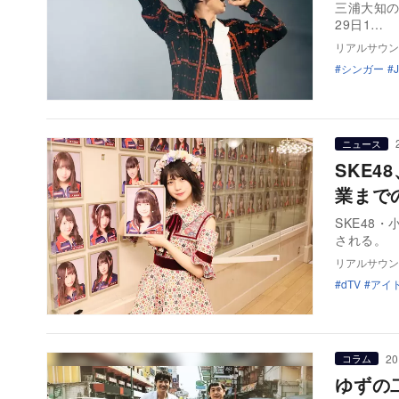
三浦大知の『D
29日1…
リアルサウン
シンガー
ニュース
SKE
業まで
SKE48
リアルサウン
dTV
アイ
20
コラム
ゆずの