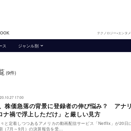
BOOK
テクノロジー×エンタ
ース
ジャンル別
覧
(9件)
20.10.27 17:00
flix、株価急落の背景に登録者の伸び悩み？ アナ
ロナ禍で浮上しただけ」と厳しい見方
々と定着しつつあるアメリカの動画配信サービス「Netflix」が20日
期（7月～9月）の決算報告を受…