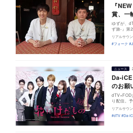
『NEW
賞、一
ゆずが、d
ず旅-』第
リアルサウン
フォーク
ニュース
Da-i
のお願
dTV×FO
り配信。予
リアルサウン
dTV
Da-i