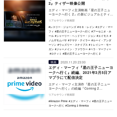
2』ティザー映像公開
エディ・マーフィ主演映画『星の王子ニュ
ーヨークへ行く 2』の新ビジュアルとティザ
ートレーラーが公開された。 本作は、80
リアルサウンド映画部
年代…
レスリー・ジョーンズ
キキ・レイン
エディ・マー
フィ
星の王子ニューヨークへ行く
アーセニオ・ホ
ール
シャーリー・ヘッドリー・ジョン
エイモス
ノムザモムバサ
テヤナ・テイラー
ルーイ・アンダ
ーソン
ウェズリー・スナイプス
トレイシー・モー
ガン
ジャーメイン・ファウラー
ベラ・マーフィー
ロティミ
星の王子ニューヨークへ行く 2
2020.11.20 23:00
映画
エディ・マーフィ『星の王子ニューヨ
ークへ行く』続編、2021年3月5日ア
マプラにて配信決定
エディ・マーフィ主演作『星の王子ニュー
ヨークへ行く』の続編『Coming 2
America（原題）』が、2021年3月5日
リアルサウンド映画部
（金…
Amazon Prime
エディ・マーフィ
星の王子ニュー
ヨークへ行く
Coming 2 America