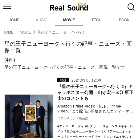
HOME
MUSIC
MOVIE
TECH
BOOK
HOME
MOVIE
星の王子ニューヨークへ行く
星の王子ニューヨークへ行くの記事・ニュース・画
像一覧
(4件)
星の王子ニューヨークへ行くの記事・ニュース・画像一覧です
2021.03.05 12:00
映画
『星の王子ニューヨークへ行く 2』キ
ャラポスター公開 山寺宏一＆江原正
士のコメントも
Amazon Prime Video（以下、Prime
Video）にて配信が開始されたエディ・マー
フィ主演映画『星の王子ニュー…
リアルサウンド映画部
エディ・マーフィ
レスリー・ジョーンズ
キキ・レ
イン
星の王子ニューヨークへ行く
アーセニオ・ホ
ール
シャーリー・ヘッドリー・ジョン
エイモス