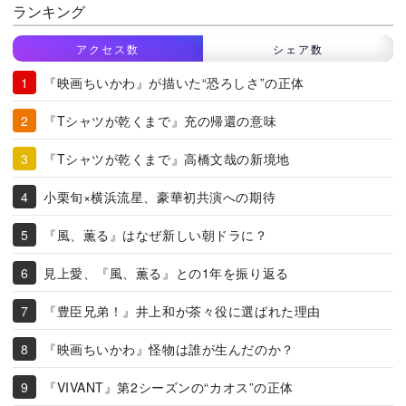
ランキング
アクセス数
シェア数
『映画ちいかわ』が描いた“恐ろしさ”の正体
『Tシャツが乾くまで』充の帰還の意味
『Tシャツが乾くまで』高橋文哉の新境地
小栗旬×横浜流星、豪華初共演への期待
『風、薫る』はなぜ新しい朝ドラに？
見上愛、『風、薫る』との1年を振り返る
『豊臣兄弟！』井上和が茶々役に選ばれた理由
『映画ちいかわ』怪物は誰が生んだのか？
『VIVANT』第2シーズンの“カオス”の正体