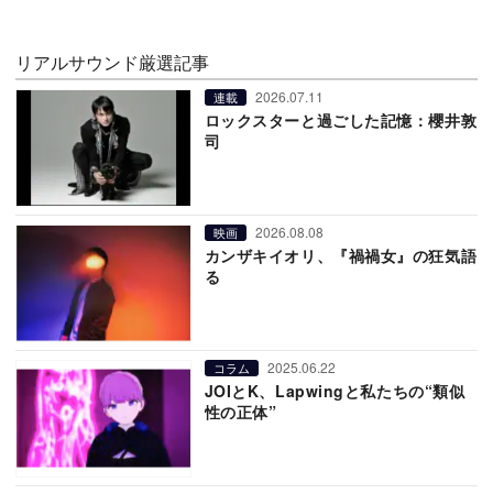
リアルサウンド厳選記事
2026.07.11
連載
ロックスターと過ごした記憶：櫻井敦
司
2026.08.08
映画
カンザキイオリ、『禍禍女』の狂気語
る
2025.06.22
コラム
JOIとK、Lapwingと私たちの“類似
性の正体”