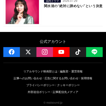
2026.07.29
国内ドラマ
関水渚の“絶対に諦めない”という決意
公式アカウント
facebook
x
instagram
YouTube
Follow on 
LI
リアルサウンド映画部とは
編集部・運営情報
記事へのお問い合わせ
広告に関するお問い合わせ
採用情報
プライバシーポリシー
クッキーポリシー
外部送信ポリシー
記事配信先メディア
© realsound.jp