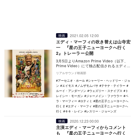
2021.02.05 12:00
映画
エディ・マーフィの吹き替えは山寺宏
一 『星の王子ニューヨークへ行く
2』トレーラー公開
3月5日よりAmazon Prime Video（以下、
Prime Video）にて独占配信されるエディ・
マーフィ主演映画『星の…
リアルサウンド映画部
アーセニオ・ホール
シャーリー・ヘッドリー・ジョ
ン
エイモス
ノムザモムバサ
テヤナ・テイラー
ルーイ・アンダーソン
ウェズリー・スナイプス
ト
レイシー・モーガン
ジャーメイン・ファウラー
ベ
ラ・マーフィー
ロティミ
星の王子ニューヨークへ
行く 2
エディ・マーフィ
星の王子ニューヨークへ
行く
キキ・レイン
レスリー・ジョーンズ
2020.12.23 00:00
映画
主演エディ・マーフィからコメント
も 『星の王子ニューヨークへ行く