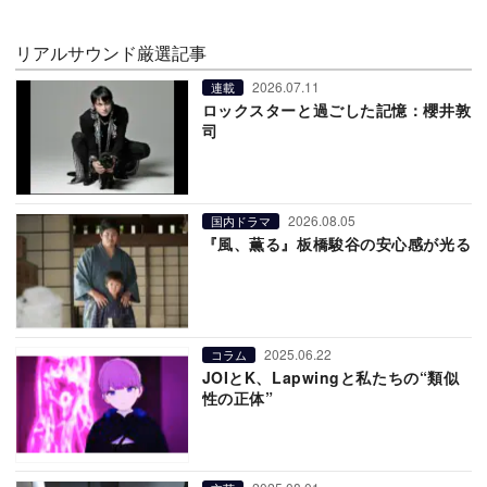
リアルサウンド厳選記事
2026.07.11
連載
ロックスターと過ごした記憶：櫻井敦
司
2026.08.05
国内ドラマ
『風、薫る』板橋駿谷の安心感が光る
2025.06.22
コラム
JOIとK、Lapwingと私たちの“類似
性の正体”