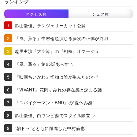
ランキング
アクセス数
シェア数
影山優佳、ランジェリーカット公開
『風、薫る』中村倫也演じる藤次の正体が判明
趣里主演『大空港』の『相棒』オマージュ
『風、薫る』第95話あらすじ
『映画ちいかわ』怪物は誰が生んだのか？
『VIVANT』花岡すみれの存在感と深まる謎
『スパイダーマン：BND』の“夏休み感”
影山優佳、白ワンピ姿でスタイル際立つ
“朝ドラ”とともに躍進した中村倫也