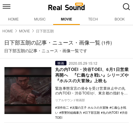
HOME
MUSIC
MOVIE
TECH
BOOK
HOME
MOVIE
日下部五朗
日下部五朗の記事・ニュース・画像一覧
(1件)
日下部五朗の記事・ニュース・画像一覧です
2020.05.29 15:12
映画
丸の内TOEI・渋谷TOEI、6月1日営業
再開へ 『仁義なき戦い』シリーズや
『ホルスの大冒険』上映も
緊急事態宣言の発令を受け営業休止中の丸
の内TOEI・渋谷TOEIが、東京都の指針を基
に6 月1日より営業を再開することを発表し
リアルサウンド映画部
た…
深作欣二
太陽の王子 ホルスの大冒険
仁義なき戦
い
県警対組織暴力
日下部五朗
丸の内TOEI
渋谷
TOEI