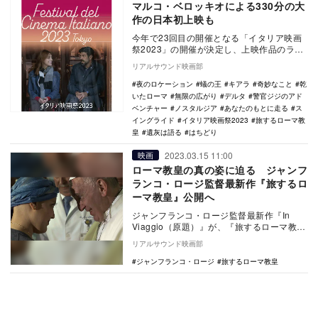
マルコ・ベロッキオによる330分の大
作の日本初上映も
今年で23回目の開催となる「イタリア映画
祭2023」の開催が決定し、上映作品のライ
ンナップが発表された。 新型コロナウイ
リアルサウンド映画部
ルス…
夜のロケーション
蟻の王
キアラ
奇妙なこと
乾
いたローマ
無限の広がり
デルタ
警官ジジのアド
ベンチャー
ノスタルジア
あなたのもとに走る
ス
イングライド
イタリア映画祭2023
旅するローマ教
皇
遺灰は語る
はちどり
2023.03.15 11:00
映画
ローマ教皇の真の姿に迫る ジャンフ
ランコ・ロージ監督最新作『旅するロ
ーマ教皇』公開へ
ジャンフランコ・ロージ監督最新作『In
Viaggio（原題）』が、『旅するローマ教
皇』の邦題で2023年秋にBunkamura…
リアルサウンド映画部
ジャンフランコ・ロージ
旅するローマ教皇