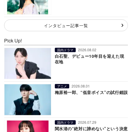
インタビュー記事一覧
Pick Up!
2026.08.02
国内ドラマ
白石聖、デビュー10年目を迎えた現
在地
2026.08.01
アニメ
梅原裕一郎、“低音ボイス”の試行錯誤
2026.07.29
国内ドラマ
関水渚の“絶対に諦めない”という決意