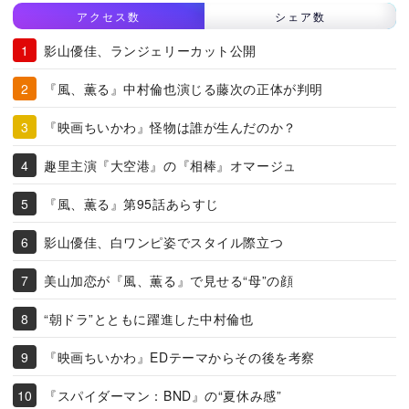
アクセス数
シェア数
影山優佳、ランジェリーカット公開
『風、薫る』中村倫也演じる藤次の正体が判明
『映画ちいかわ』怪物は誰が生んだのか？
趣里主演『大空港』の『相棒』オマージュ
『風、薫る』第95話あらすじ
影山優佳、白ワンピ姿でスタイル際立つ
美山加恋が『風、薫る』で見せる“母”の顔
“朝ドラ”とともに躍進した中村倫也
『映画ちいかわ』EDテーマからその後を考察
『スパイダーマン：BND』の“夏休み感”