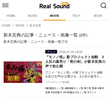
HOME
MUSIC
MOVIE
TECH
BOOK
HOME
MOVIE
新木宏典
新木宏典の記事・ニュース・画像一覧
(2件)
新木宏典の記事・ニュース・画像一覧です
2026.07.05 18:00
アニメ
『モノノ怪』新プロジェクト始動 3
人目の薬売り「乾の剣」が新木宏典の
声で初公開
アニメ『モノノ怪』の新プロジェクト始動
を告げるPVが公開され、3人目の薬売りと
なる「薬売り 乾の剣（けんのつるぎ）」の
リアルサウンド映画部
姿が初公開…
劇場版モノノ怪
劇場版モノノ怪 第三章 蛇神
新木
宏典
永田狐子
中村健治
モノノ怪
アニメ