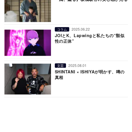
2025.06.22
コラム
JOIとK、Lapwingと私たちの“類似
性の正体”
2025.08.01
文芸
SHINTANI × ISHIYAが明かす、噂の
真相