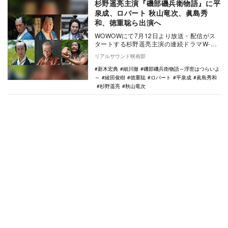
杉野遥亮主演『磯部磯兵衛物語』に平
泉成、ロバート 秋山竜次、眞島秀
和、徳重聡ら出演へ
WOWOWにて7月12日より放送・配信がス
タートする杉野遥亮主演の連続ドラマW-
30『磯部磯兵衛物語～浮世はつらいよ～』
リアルサウンド映画部
の追加キ…
新木宏典
細川徹
磯部磯兵衛物語～浮世はつらいよ
～
綾田俊樹
徳重聡
ロバート
平泉成
眞島秀和
杉野遥亮
秋山竜次