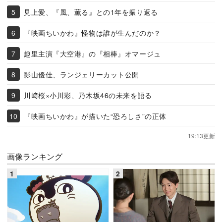
見上愛、『風、薫る』との1年を振り返る
『映画ちいかわ』怪物は誰が生んだのか？
趣里主演『大空港』の『相棒』オマージュ
影山優佳、ランジェリーカット公開
川﨑桜×小川彩、乃木坂46の未来を語る
『映画ちいかわ』が描いた“恐ろしさ”の正体
19:13更新
画像ランキング