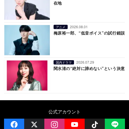
在地
2026.08.01
アニメ
梅原裕一郎、“低音ボイス”の試行錯誤
2026.07.29
国内ドラマ
関水渚の“絶対に諦めない”という決意
公式アカウント
facebook
x
instagram
YouTube
Follow on 
LI