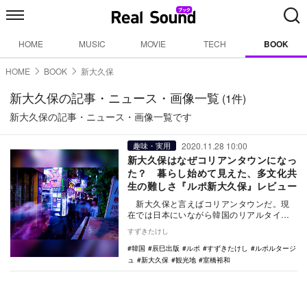
HOME
MUSIC
MOVIE
TECH
BOOK
HOME
BOOK
新大久保
新大久保の記事・ニュース・画像一覧
(1件)
新大久保の記事・ニュース・画像一覧です
2020.11.28 10:00
趣味・実用
新大久保はなぜコリアンタウンになっ
た？ 暮らし始めて見えた、多文化共
生の難しさ『ルポ新大久保』レビュー
新大久保と言えばコリアンタウンだ。現
在では日本にいながら韓国のリアルタイム
POPカルチャーに触れることができる観光
すずきたけし
地と…
韓国
辰巳出版
ルポ
すずきたけし
ルポルタージ
ュ
新大久保
観光地
室橋裕和