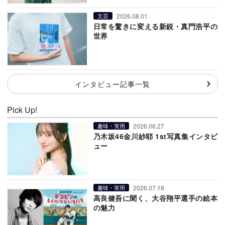
2026.08.01
文芸
日常を驚きに変える新鋭・真門浩平の
世界
インタビュー記事一覧
Pick Up!
2026.06.27
趣味・実用
乃木坂46金川紗耶 1st写真集インタビ
ュー
2026.07.18
趣味・実用
高良健吾に聞く、大谷翔平選手の絵本
の魅力