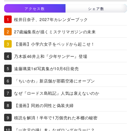
アクセス数
シェア数
桜井日奈子、2027年カレンダーブック
27歳編集長が描くミステリマガジンの未来
【漫画】小学六女子をベッドから起こせ！
乃木坂46井上和『少年サンデー』登場
遠藤璃菜1st写真集が10月6日発売
「ちいかわ」新店舗が那覇空港にオープン
なぜ『ロードス島戦記』人気は衰えないのか
【漫画】同姓の同性と偽装夫婦
積読を解消！半年で1万個売れた本棚の秘密
『一次元の挿し木』なぜロングセラーに？