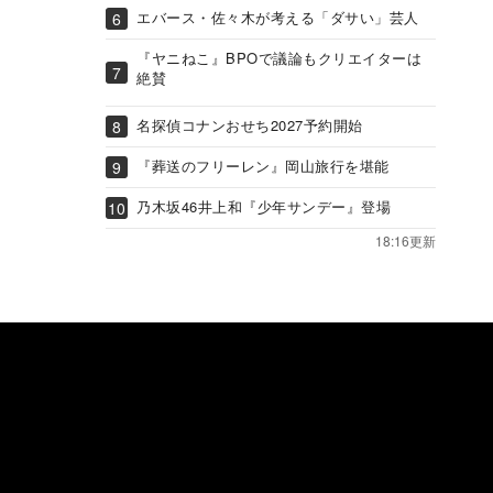
エバース・佐々木が考える「ダサい」芸人
『ヤニねこ』BPOで議論もクリエイターは
絶賛
名探偵コナンおせち2027予約開始
『葬送のフリーレン』岡山旅行を堪能
乃木坂46井上和『少年サンデー』登場
18:16更新