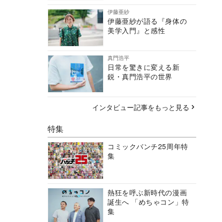
伊藤亜紗
伊藤亜紗が語る『身体の
美学入門』と感性
真門浩平
日常を驚きに変える新
鋭・真門浩平の世界
インタビュー記事をもっと見る
特集
コミックバンチ25周年特
集
熱狂を呼ぶ新時代の漫画
誕生へ 「めちゃコン」特
集