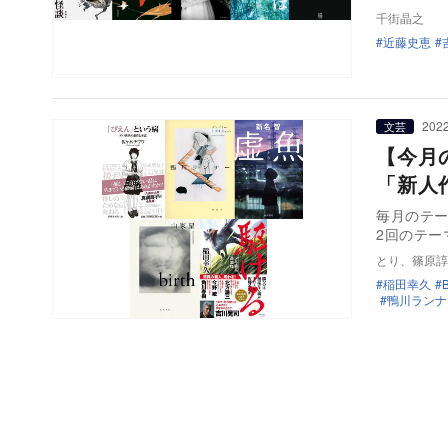
千街晶之
近藤史恵
2022
文芸
【今月
「新人
毎月のテ
2回のテー
とり、篠原諄
稲田幸久
鴨川ランナ