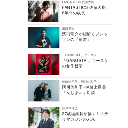
FANTASTICS 佐藤大樹
FANTASTICS 佐藤大樹、
6年間の成長
濱口竜介
濱口竜介が紐解くブレッ
ソンの『覚書』
『GANGSTA.』コースケ
『GANGSTA.』コースケ
の創作哲学
伊藤比呂美、阿川佐和子
阿川佐和子×伊藤比呂美
「女じまい」対談
井戸本幹也
27歳編集長が描くミステ
リマガジンの未来