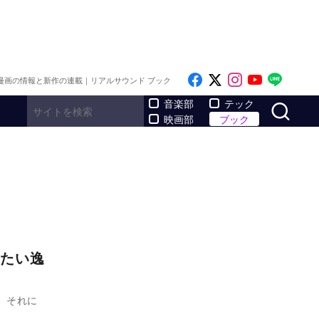
Like on Facebook
Follow on x
Follow on I
Follow o
Follo
漫画の情報と新作の連載｜リアルサウンド ブック
サ
音楽部
テック
映画部
ブック
たい逸
、それに