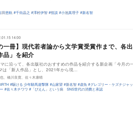
吉田悠軌
千街晶之
澤村伊智
怪談
小池真理子
新名智
.01.15 14:00
の一冊】現代若者論から文学賞受賞作まで、各出
作品」を紹介
ーマに沿って、各出版社のおすすめの作品を紹介する新企画「今月の
マは「新人作品」とし、2021年から現…
也、橋川良寛、佐々木康晴
BIRTH
駆ける 少年騎馬遊撃隊
山家望
新名智
虚魚
グレゴリー・ケズナジャッ
ー
佐々木チワワ
「ぴえん」という病 SNS世代の消費と承認