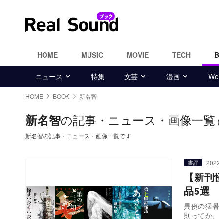
HOME
MUSIC
MOVIE
TECH
ニュース
特集
文芸
漫画
W
HOME
BOOK
新名智
の記事・ニュース・画像一覧
新名智
新名智の記事・ニュース・画像一覧です
2022
書評
【新刊
品5選
異例の猛暑
則ってか