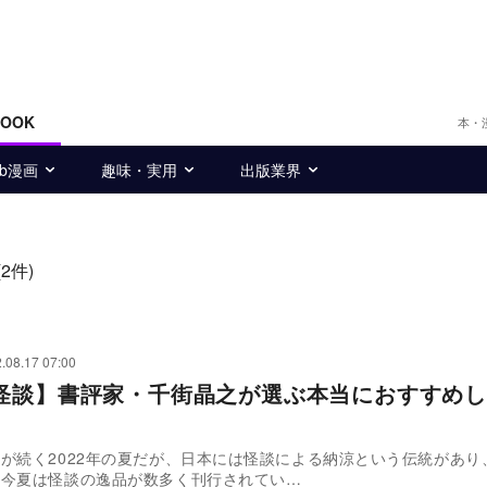
BOOK
本・
eb漫画
趣味・実用
出版業界
(2件)
.08.17 07:00
怪談】書評家・千街晶之が選ぶ本当におすすめし
が続く2022年の夏だが、日本には怪談による納涼という伝統があり
、今夏は怪談の逸品が数多く刊行されてい…