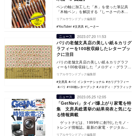
ペンの軸に加工した「木」を使った筆記具
「木軸ペン」を解説する『しーさーの木軸
ペン図鑑』が10月30日に主婦の友社より発
リアルサウンドブック編集部
売された。…
YouTuber
文房具
しーさー
2023.07.20 11:53
ニュース
パリの老舗文具店の美しい紙＆カリグ
ラフィーを100枚収録したレターブッ
クに注目
パリの老舗文具店の美しい紙＆カリグラフ
ィーを100枚収録した『メロディ・グラフィ
ック 100枚レターブック』（パイ インター
リアルサウンドブック編集部
ナシ…
文房具
パイ インターナショナル
カリグラフィー
パリ
100枚レターブック
メロディ・グラフィック
2023.05.25 12:05
ニュース
「GetNavi」タイパ爆上がり家電を特
集 文房具総選挙の結果発表と気にな
る情報満載
ゲットナビは、1999年に創刊したモノ・
トレンド情報誌。最新の家電・デジタル機
器や、日用品、フード、エンタメ、マネ
リアルサウンドブック編集部