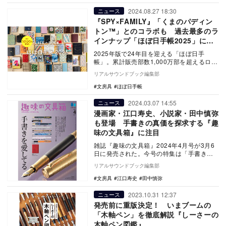
2024.08.27 18:30
ニュース
『SPY×FAMILY』「くまのパディン
トン™」とのコラボも 過去最多のラ
インナップ「ほぼ日手帳2025」に注
目
2025年版で24年目を迎える「ほぼ日手
帳」。累計販売部数1,000万部を超えるロン
グセラー商品の2025年版が9月より発売さ
リアルサウンドブック編集部
れ…
文房具
ほぼ日手帳
2024.03.07 14:55
ニュース
漫画家・江口寿史、小説家・田中慎弥
も登場 手書きの真価を探求する『趣
味の文具箱』に注目
雑誌『趣味の文具箱』2024年4月号が3月6
日に発売された。今号の特集は「手書きを
愛してる」となっている。 手で書かれ
リアルサウンドブック編集部
た…
文房具
江口寿史
田中慎弥
2023.10.31 12:37
ニュース
発売前に重版決定！ いまブームの
「木軸ペン」を徹底解説『しーさーの
木軸ペン図鑑』