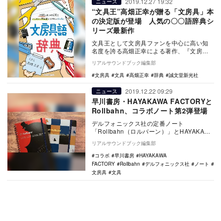
2019.12.27 19:32
ニュース
“文具王”高畑正幸が贈る「文房具」本
の決定版が登場 人気の〇〇語辞典シ
リーズ最新作
文具王として文房具ファンを中心に高い知
名度を誇る高畑正幸による著作、『文房具
語辞典』が誠文堂新光社から1月14日に発売
リアルサウンドブック編集部
される。 …
文房具
文具
高畑正幸
辞典
誠文堂新光社
2019.12.22 09:29
ニュース
早川書房・HAYAKAWA FACTORYと
Rollbahn、コラボノート第2弾登場
デルフォニックス社の定番ノート
「Rollbahn（ロルバーン）」とHAYAKAWA
FACTORYのコラボ企画第2弾が発売され
リアルサウンドブック編集部
た…
コラボ
早川書房
HAYAKAWA
FACTORY
Rollbahn
デルフォニックス社
ノート
文房具
文具