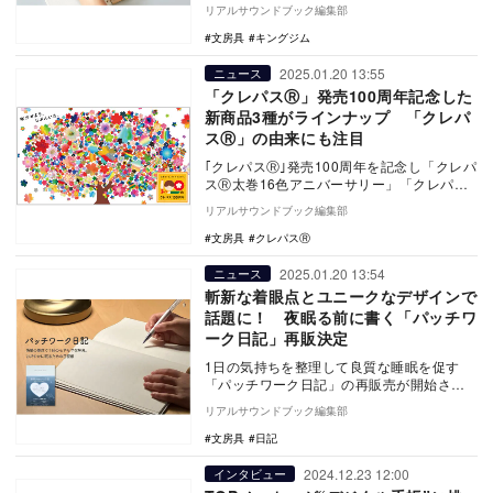
グノートタイプが2月27日に文房具ブラン
リアルサウンドブック編集部
ド…
文房具
キングジム
2025.01.20 13:55
ニュース
「クレパスⓇ」発売100周年記念した
新商品3種がラインナップ 「クレパ
スⓇ」の由来にも注目
｢クレパスⓇ｣発売100周年を記念し「クレパ
スⓇ太巻16色アニバーサリー」「クレパス
Ⓡ太巻50色」「水でおとせる はじめてのふ
リアルサウンドブック編集部
と…
文房具
クレパスⓇ
2025.01.20 13:54
ニュース
斬新な着眼点とユニークなデザインで
話題に！ 夜眠る前に書く「パッチワ
ーク日記」再販決定
1日の気持ちを整理して良質な睡眠を促す
「パッチワーク日記」の再販売が開始され
ている。 パッチワーク日記は2024年10
リアルサウンドブック編集部
月…
文房具
日記
2024.12.23 12:00
インタビュー