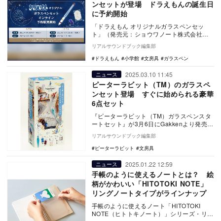
ンセットが登場 ドラえもんの誕生日
に予約開始
「ドラえもん オリジナルガラスペンセッ
ト」（発売元：ショウワノート株式会社、
販売元：株式会社エヌ・ビー・シー）が、
リアルサウンドブック編集部
ドラえもんの誕…
ドラえもん
小学館
文房具
ガラスペン
2025.03.10 11:45
ニュース
ピーターラビット（TM）のガラスペ
ンセット登場 すぐに始められる豪華
6点セット
『ピーターラビット（TM）ガラスペンスタ
ートセット』が3月6日にGakkenより発売さ
れた。 世界中で愛されている大人気…
リアルサウンドブック編集部
ピーターラビット
文房具
2025.01.22 12:59
ニュース
手帳のように使えるノートとは？ 絵
柄がかわいい「HITOTOKI NOTE」
リングノートタイプがラインナップ
手帳のように使えるノート「HITOTOKI
NOTE（ヒトトキノート）」シリーズ・リン