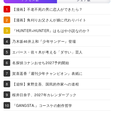
【漫画】不老不死の男に恋人ができたら？
【漫画】角刈りお父さんが娘に代わりバイト
『HUNTER×HUNTER』はもはや小説なのか？
乃木坂46井上和『少年サンデー』登場
エバース・佐々木が考える「ダサい」芸人
名探偵コナンおせち2027予約開始
賀喜遥香『週刊少年チャンピオン』表紙に
【追悼】東野圭吾、国民的作家への道程
桜井日奈子、2027年カレンダーブック
『GANGSTA.』コースケの創作哲学