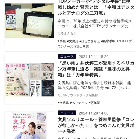
TOPメーカーが“デジタル手帳”に挑
戦し始めた背景とは 「令和はデジタ
ルとアナログの二刀流」
今回は、70年以上の歴史を持つ老舗手帳メ
ーカー・株式会社NOLTYプランナーズにイ
ンタビュー。 デジタル手帳とアナログ手帳
はるまきもえ
のそれ…
手帳
文房具
はるまきもえ
能率手帳
NOLTYプ
ランナーズ
郡山幸憲
2024.12.11 15:29
ニュース
『黒い雨』井伏鱒二が愛用するペリカ
ン万年筆に迫る 雑誌『趣味の文具
箱』は「万年筆特集」
文房具に潜む趣味を追求し続ける雑誌「趣
味の文具箱」2025年1月号 vol.72（ヘリテ
ージ）が、2025年12月12日に発売。…
リアルサウンドブック編集部
文房具
ヘリテージ
万年筆
2024.11.29 14:00
ニュース
文具ソムリエール・菅未里監修「コレ
が欲しかった！」をつめこんだ文具ポ
ーチ発売
文具ソムリエール・菅未里監修『文具ソム