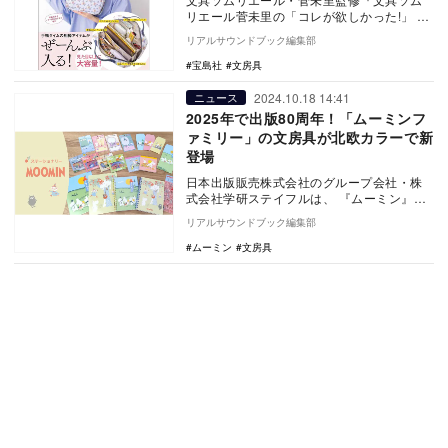
リエール菅未里の「コレが欲しかった!」 手
帳タイムを愉しむ文具ポーチ』が11月28日
リアルサウンドブック編集部
に宝島…
宝島社
文房具
2024.10.18 14:41
ニュース
2025年で出版80周年！「ムーミンフ
ァミリー」の文房具が北欧カラーで新
登場
日本出版販売株式会社のグループ会社・株
式会社学研ステイフルは、 『ムーミン』の
文具シリーズを10月17日に発売した。
リアルサウンドブック編集部
来…
ムーミン
文房具