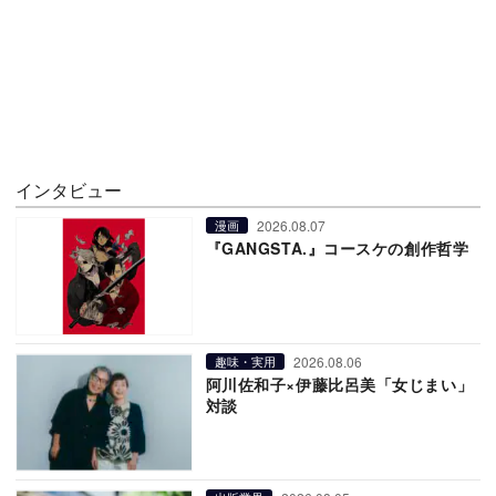
インタビュー
2026.08.07
漫画
『GANGSTA.』コースケの創作哲学
2026.08.06
趣味・実用
阿川佐和子×伊藤比呂美「女じまい」
対談