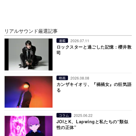
リアルサウンド厳選記事
2026.07.11
連載
ロックスターと過ごした記憶：櫻井敦
司
2026.08.08
映画
カンザキイオリ、『禍禍女』の狂気語
る
2025.06.22
コラム
JOIとK、Lapwingと私たちの“類似
性の正体”