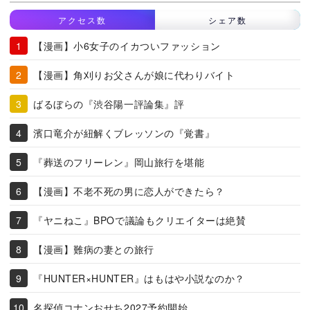
アクセス数
シェア数
【漫画】小6女子のイカついファッション
【漫画】角刈りお父さんが娘に代わりバイト
ばるぼらの『渋谷陽一評論集』評
濱口竜介が紐解くブレッソンの『覚書』
『葬送のフリーレン』岡山旅行を堪能
【漫画】不老不死の男に恋人ができたら？
『ヤニねこ』BPOで議論もクリエイターは絶賛
【漫画】難病の妻との旅行
『HUNTER×HUNTER』はもはや小説なのか？
名探偵コナンおせち2027予約開始