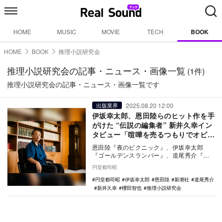
HOME
MUSIC
MOVIE
TECH
BOOK
HOME
BOOK
推理小説研究会
推理小説研究会の記事・ニュース・画像一覧
(1件)
推理小説研究会の記事・ニュース・画像一覧です
2025.08.20 12:00
出版業界
伊坂幸太郎、恩田陸らのヒット作を手
がけた “伝説の編集者” 新井久幸イン
タビュー「喧嘩を売るつもりでオビを
作っています」
恩田陸『夜のピクニック』、伊坂幸太郎
『ゴールデンスランバー』、道尾秀介『向
日葵の咲かない夏』などのヒット作を手が
円堂都司昭
け、ミステリを中…
円堂都司昭
伊坂幸太郎
恩田陸
新潮社
道尾秀介
新井久幸
櫻田智也
推理小説研究会