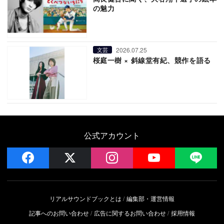
の魅力
2026.07.25
文芸
桜庭一樹 × 斜線堂有紀、競作を語る
公式アカウント
facebook
x
instagram
YouTube
LIN
リアルサウンドブックとは
編集部・運営情報
記事へのお問い合わせ
広告に関するお問い合わせ
採用情報