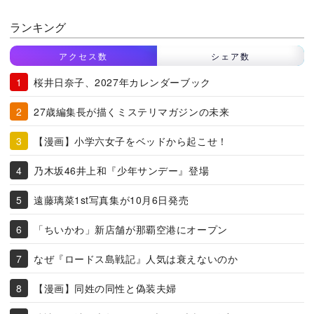
ランキング
アクセス数
シェア数
桜井日奈子、2027年カレンダーブック
27歳編集長が描くミステリマガジンの未来
【漫画】小学六女子をベッドから起こせ！
乃木坂46井上和『少年サンデー』登場
遠藤璃菜1st写真集が10月6日発売
「ちいかわ」新店舗が那覇空港にオープン
なぜ『ロードス島戦記』人気は衰えないのか
【漫画】同姓の同性と偽装夫婦