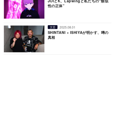
JOIとK、Lapwingと私たちの“類似
性の正体”
2025.08.01
文芸
SHINTANI × ISHIYAが明かす、噂の
真相