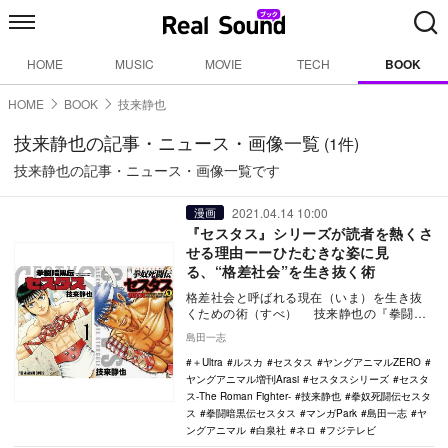
HOME
MUSIC
MOVIE
TECH
BOOK
HOME
BOOK
技来静也
技来静也の記事・ニュース・画像一覧
(1件)
技来静也の記事・ニュース・画像一覧です
2021.04.14 10:00
漫画
『セスタス』シリーズが読者を熱くさ
せる理由ーーひたむきな姿に見
る、“格差社会”を生き抜く術
格差社会と呼ばれる現在（いま）を生き抜
くための術（すべ） 技来静也の『拳闘暗
黒伝セスタス』と『拳奴死闘伝セスタス』
島田一志
を原作とす…
＋Ultra
ルスカ
セスタス
ヤングアニマルZERO
ヤングアニマル増刊Arasi
セスタスシリーズ
セスタ
ス-The Roman Fighter-
技来静也
拳奴死闘伝セスタ
ス
拳闘暗黒伝セスタス
マンガPark
島田一志
ヤ
ングアニマル
白泉社
ネロ
フジテレビ