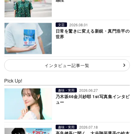
2026.08.01
文芸
日常を驚きに変える新鋭・真門浩平の
世界
インタビュー記事一覧
Pick Up!
2026.06.27
趣味・実用
乃木坂46金川紗耶 1st写真集インタビ
ュー
2026.07.18
趣味・実用
高良健吾に聞く、大谷翔平選手の絵本