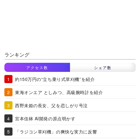
ランキング
アクセス数
シェア数
約150万円の“立ち乗り式草刈機”を紹介
東海オンエア としみつ、高級腕時計を紹介
西野未姫の長女、父を恋しがり号泣
宮本佳林 AI開発の原点明かす
「ラジコン草刈機」の爽快な実力に反響