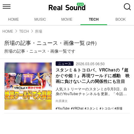
HOME
MUSIC
MOVIE
TECH
BOOK
HOME
TECH
所場
所場の記事・ニュース・画像一覧
(2件)
所場の記事・ニュース・画像一覧です
2026.03.05 06:50
ニュース
スタンミ＆トコロバ、VRChatの『超
かぐや姫！』再現ワールドに感動 映
画に負けない二人の関係性にも注目
人気ストリーマーのスタンミが3月3日、自
身のYouTubeチャンネルを更新。「今話題
の『超かぐや姫』を再現した絶景ワールド
向原康太
に圧倒…
YouTube
VRChat
スタンミ
トコロバ
所場