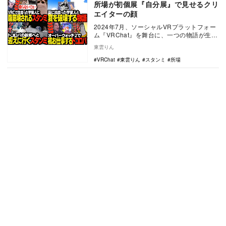
所場が初個展『自分展』で見せるクリ
エイターの顔
2024年7月、ソーシャルVRプラットフォー
ム『VRChat』を舞台に、一つの物語が生ま
れた。人気ストリーマー・スタンミと、名
東雲りん
も…
VRChat
東雲りん
スタンミ
所場