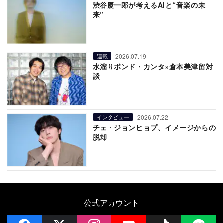
渋谷慶一郎が考えるAIと“音楽の未
来”
2026.07.19
連載
水溜りボンド・カンタ×倉本美津留対
談
2026.07.22
インタビュー
チェ・ジョンヒョプ、イメージからの
脱却
公式アカウント