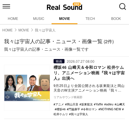
HOME
MUSIC
MOVIE
TECH
BOOK
HOME
MOVIE
我々は宇宙人
我々は宇宙人の記事・ニュース・画像一覧
(2件)
我々は宇宙人の記事・ニュース・画像一覧です
2026.07.27 08:00
映画
櫻坂46 山﨑天＆令和ロマン 松井ケム
リ、アニメーション映画『我々は宇宙
人』出演へ
9月25日より全国公開される坂東龍汰と岡山
天音のW主演アニメーション映画『我々は
宇宙人』の新キャストとして、山﨑天（櫻
リアルサウンド映画部
坂46）と…
アニメ
岡山天音
坂東龍汰
Yaffle
adieu
山﨑天
櫻坂46
門脇康平
令和ロマン
NOTHING NEW
松井ケムリ
我々は宇宙人