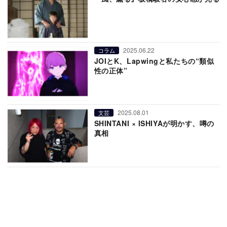
2025.06.22
コラム
JOIとK、Lapwingと私たちの“類似
性の正体”
2025.08.01
文芸
SHINTANI × ISHIYAが明かす、噂の
真相