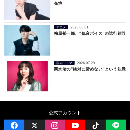
在地
2026.08.01
アニメ
梅原裕一郎、“低音ボイス”の試行錯誤
2026.07.29
国内ドラマ
関水渚の“絶対に諦めない”という決意
公式アカウント
facebook
x
instagram
YouTube
Follow on 
LI