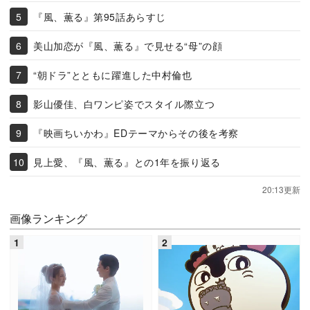
『風、薫る』第95話あらすじ
美山加恋が『風、薫る』で見せる“母”の顔
“朝ドラ”とともに躍進した中村倫也
影山優佳、白ワンピ姿でスタイル際立つ
『映画ちいかわ』EDテーマからその後を考察
見上愛、『風、薫る』との1年を振り返る
20:13更新
画像ランキング