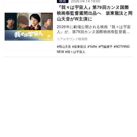
2026.04.14 19:00
映画
『我々は宇宙人』第79回カンヌ国際
映画祭監督週間出品へ 坂東龍汰と岡
山天音がW主演に
2026年に劇場公開される映画『我々は宇宙
人』が、第79回カンヌ国際映画祭監督週間
部門に正式上映されることが決定。あわせ
リアルサウンド映画部
て、坂東…
岡山天音
坂東龍汰
Yaffle
門脇康平
NOTHING
NEW
我々は宇宙人