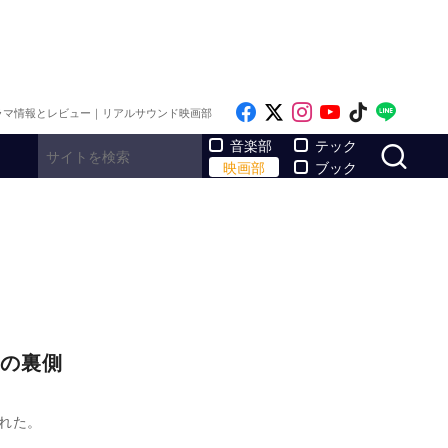
Like on Facebook
Follow on x
Follow on Inst
Follow on Y
Follow on
Follo
ラマ情報とレビュー｜リアルサウンド映画部
サ
音楽部
テック
映画部
ブック
の裏側
された。