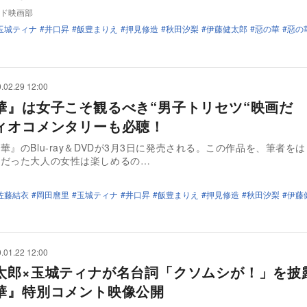
ド映画部
玉城ティナ
井口昇
飯豊まりえ
押見修造
秋田汐梨
伊藤健太郎
惡の華
惡の
.02.29 12:00
華』は女子こそ観るべき“男子トリセツ“映画だ
ィオコメンタリーも必聴！
華』のBlu-ray＆DVDが3月3日に発売される。この作品を、筆者を
」だった大人の女性は楽しめるの…
佐藤結衣
岡田麿里
玉城ティナ
井口昇
飯豊まりえ
押見修造
秋田汐梨
伊藤
.01.22 12:00
太郎×玉城ティナが名台詞「クソムシが！」を
華』特別コメント映像公開