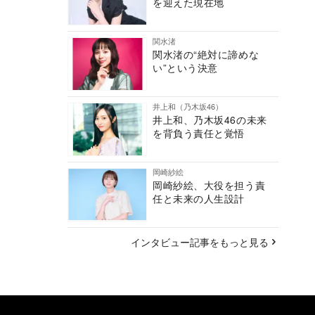
を迎えた現在地
関水渚
関水渚の“絶対に諦めな
い”という決意
井上和（乃木坂46）
井上和、乃木坂46の未来
を背負う責任と覚悟
岡崎紗絵
岡崎紗絵、大役を担う責
任と未来の人生設計
インタビュー記事をもっと見る