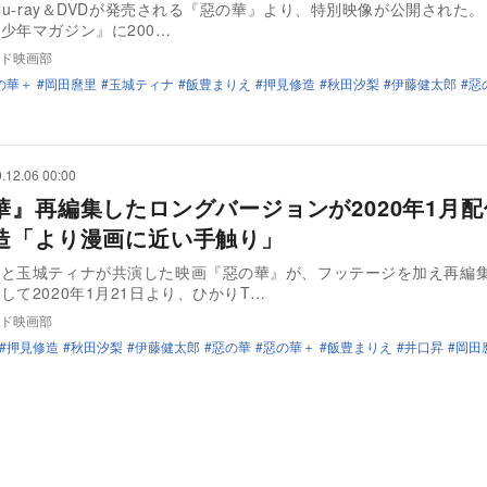
lu-ray＆DVDが発売される『惡の華』より、特別映像が公開された。 本
少年マガジン』に200…
ド映画部
の華＋
岡田麿里
玉城ティナ
飯豊まりえ
押見修造
秋田汐梨
伊藤健太郎
惡
.12.06 00:00
華』再編集したロングバージョンが2020年1月
造「より漫画に近い手触り」
郎と玉城ティナが共演した映画『惡の華』が、フッテージを加え再編
して2020年1月21日より、ひかりT…
ド映画部
押見修造
秋田汐梨
伊藤健太郎
惡の華
惡の華＋
飯豊まりえ
井口昇
岡田