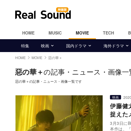
HOME
MUSIC
MOVIE
TECH
特集
映画
国内ドラマ
海外ドラマ
HOME
MOVIE
惡の華＋
の記事・ニュース・画像一
惡の華＋
惡の華＋の記事・ニュース・画像一覧です
2020
映画
伊藤健
捉えた
3月3日に
本作は、