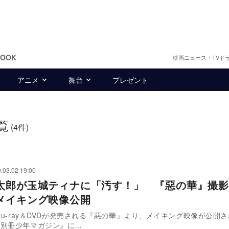
BOOK
映画ニュース・TVド
アニメ
舞台
プレゼント
覧
(4件)
.03.02 19:00
太郎が玉城ティナに「汚す！」 『惡の華』撮影
メイキング映像公開
Blu-ray＆DVDが発売される『惡の華』より、メイキング映像が公開
『別冊少年マガジン』に…