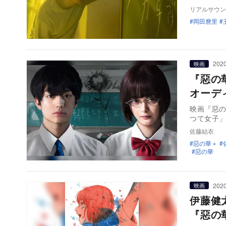
リアルサウン
岡田麿里
2020
映画
『惡の
オーデ
映画『惡の
つて女子
佐藤結衣
惡の華＋
惡の華
2020
映画
伊藤健
『惡の