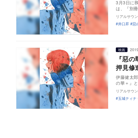
3月3日にB
は、『別冊
リアルサウン
井口昇
惡
2019
映画
『惡の
押見修
伊藤健太
の華＋』と
リアルサウン
玉城ティナ