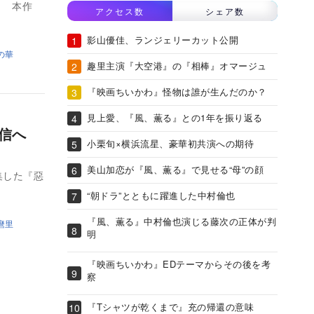
作
アクセス数
シェア数
影山優佳、ランジェリーカット公開
の華
趣里主演『大空港』の『相棒』オマージュ
『映画ちいかわ』怪物は誰が生んだのか？
見上愛、『風、薫る』との1年を振り返る
配信へ
小栗旬×横浜流星、豪華初共演への期待
美山加恋が『風、薫る』で見せる“母”の顔
集した『惡
“朝ドラ”とともに躍進した中村倫也
『風、薫る』中村倫也演じる藤次の正体が判
麿里
明
『映画ちいかわ』EDテーマからその後を考
察
『Tシャツが乾くまで』充の帰還の意味