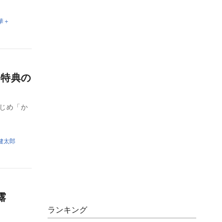
華＋
 特典の
はじめ「か
健太郎
披露
ランキング