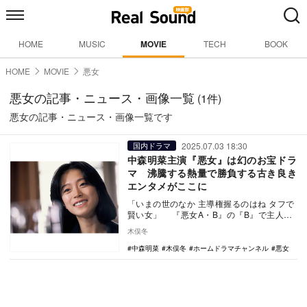
HOME
MUSIC
MOVIE
TECH
BOOK
HOME
MOVIE
悪女
悪女の記事・ニュース・画像一覧
(1件)
悪女の記事・ニュース・画像一覧です
2025.07.03 18:30
国内ドラマ
中森明菜主演『悪女』は幻のお宝ドラ
マ 沸騰する熱量で勝負する古き良き
エンタメがここに
「いまの世のなか 主導権握るのはね タフで
賢い女」 『悪女A・B』の『B』で主人
公・新子（中森明菜）が言うセリフであ
木俣冬
る。相棒…
中森明菜
木俣冬
ホームドラマチャンネル
悪女