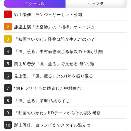
アクセス数
シェア数
影山優佳、ランジェリーカット公開
趣里主演『大空港』の『相棒』オマージュ
『映画ちいかわ』怪物は誰が生んだのか？
『風、薫る』中村倫也演じる藤次の正体が判明
美山加恋が『風、薫る』で見せる“母”の顔
見上愛、『風、薫る』との1年を振り返る
“朝ドラ”とともに躍進した中村倫也
『風、薫る』第95話あらすじ
『映画ちいかわ』EDテーマからその後を考察
影山優佳、白ワンピ姿でスタイル際立つ