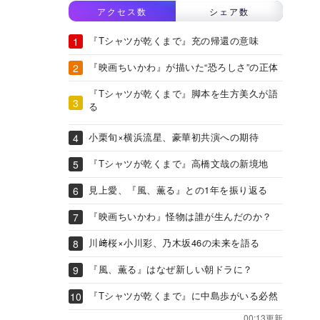
アクセス数
シェア数
『Tシャツが乾くまで』充の帰還の意味
『映画ちいかわ』が描いた“恐ろしさ”の正体
『Tシャツが乾くまで』脚本を生方美久が語
る
小栗旬×横浜流星、豪華初共演への期待
『Tシャツが乾くまで』高橋文哉の新境地
見上愛、『風、薫る』との1年を振り返る
『映画ちいかわ』怪物は誰が生んだのか？
川﨑桜×小川彩、乃木坂46の未来を語る
『風、薫る』はなぜ新しい朝ドラに？
『Tシャツが乾くまで』に中島歩がいる必然
00:13更新