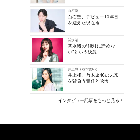
白石聖
白石聖、デビュー10年目
を迎えた現在地
関水渚
関水渚の“絶対に諦めな
い”という決意
井上和（乃木坂46）
井上和、乃木坂46の未来
を背負う責任と覚悟
インタビュー記事をもっと見る