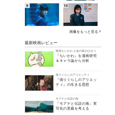
画像をもっと見る
最新映画レビュー
映画ちいかわ 人魚の島のひみつ
『ちいかわ』を漫画研究
＆キャラ論から分析
借りぐらしのアリエッティ
『借りぐらしのアリエッ
ティ』の生きる思想
モアナと伝説の海
『モアナと伝説の海』実
写化の意義を考える