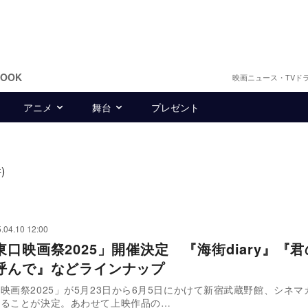
BOOK
映画ニュース・TVド
アニメ
舞台
プレゼント
)
.04.10 12:00
東口映画祭2025」開催決定 『海街diary』『
呼んで』などラインナップ
映画祭2025」が5月23日から6月5日にかけて新宿武蔵野館、シネマ
れることが決定。あわせて上映作品の…