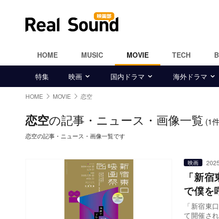
HOME
MUSIC
MOVIE
TECH
特集
映画
国内ドラマ
海外ドラマ
HOME
MOVIE
恋空
の記事・ニュース・画像一覧
恋空
(1件
恋空の記事・ニュース・画像一覧です
2025
映画
「新宿
で僕を
「新宿東口
て開催さ