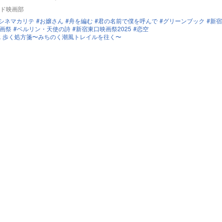
ド映画部
シネマカリテ
お嬢さん
舟を編む
君の名前で僕を呼んで
グリーンブック
新宿
画祭
ベルリン・天使の詩
新宿東口映画祭2025
恋空
ゾエ 歩く処方箋〜みちのく潮風トレイルを往く〜