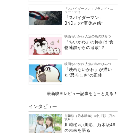
『スパイダーマン：ブランド・ニ
ュー・デイ
『スパイダーマン：
BND』の“夏休み感”
映画ちいかわ 人魚の島のひみつ
『ちいかわ』の怖さは“食
物連鎖からの追放”？
映画ちいかわ 人魚の島のひみつ
『映画ちいかわ』が描い
た“恐ろしさ”の正体
最新映画レビュー記事をもっと見る
インタビュー
川﨑桜（乃木坂46）×小川彩（乃木
坂46）
川﨑桜×小川彩、乃木坂46
の未来を語る