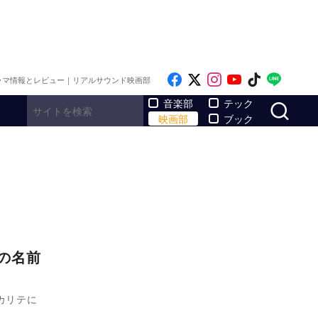
Like on Facebook
Follow on x
Follow on Inst
Follow on Y
Follow on
Follo
ラマ情報とレビュー｜リアルサウンド映画部
サ
音楽部
テック
映画部
ブック
君の名前
カリテに