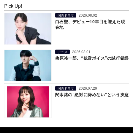
Pick Up!
2026.08.02
国内ドラマ
白石聖、デビュー10年目を迎えた現
在地
2026.08.01
アニメ
梅原裕一郎、“低音ボイス”の試行錯誤
2026.07.29
国内ドラマ
関水渚の“絶対に諦めない”という決意