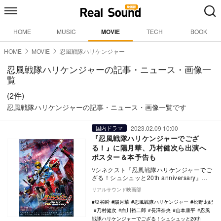
HOME
MUSIC
MOVIE
TECH
BOOK
HOME
MOVIE
忍風戦隊ハリケンジャー
忍風戦隊ハリケンジャーの記事・ニュース・画像一
覧
(2件)
忍風戦隊ハリケンジャーの記事・ニュース・画像一覧です
2023.02.09 10:00
国内ドラマ
『忍風戦隊ハリケンジャーでござ
る！』に陽月華、乃村健次ら出演へ
ポスター＆本予告も
Ⅴシネクスト『忍風戦隊ハリケンジャーでご
ざる！シュシュッと20th anniversary』の
本ポスターと本予告が公開された。 …
リアルサウンド映画部
塩谷瞬
陽月華
忍風戦隊ハリケンジャー
松野太紀
乃村健次
白川裕二郎
長澤奈央
山本康平
忍風
戦隊ハリケンジャーでござる！シュシュッと20th