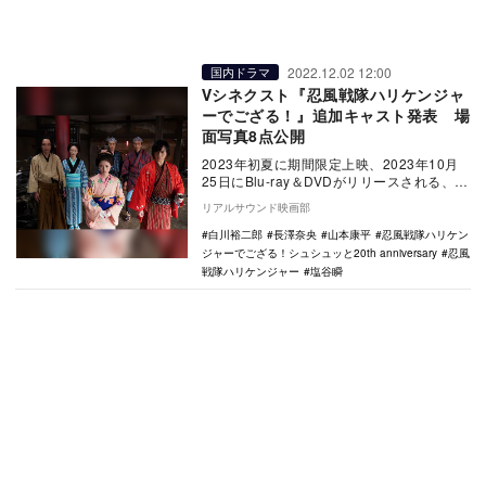
2022.12.02 12:00
国内ドラマ
Ⅴシネクスト『忍風戦隊ハリケンジャ
ーでござる！』追加キャスト発表 場
面写真8点公開
2023年初夏に期間限定上映、2023年10月
25日にBlu-ray＆DVDがリリースされる、Ⅴ
シネクスト『忍風戦隊ハリケンジャ…
リアルサウンド映画部
白川裕二郎
長澤奈央
山本康平
忍風戦隊ハリケン
ジャーでござる！シュシュッと20th anniversary
忍風
戦隊ハリケンジャー
塩谷瞬