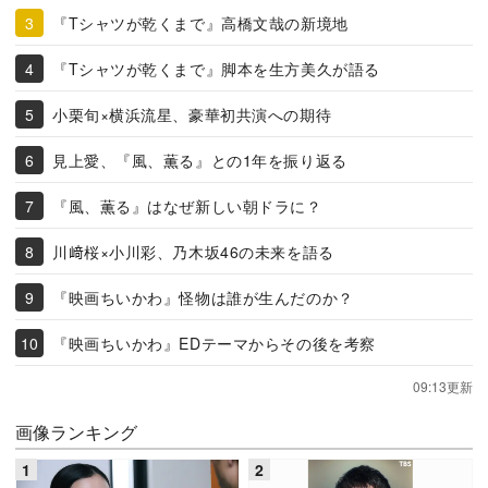
『Tシャツが乾くまで』高橋文哉の新境地
『Tシャツが乾くまで』脚本を生方美久が語る
小栗旬×横浜流星、豪華初共演への期待
見上愛、『風、薫る』との1年を振り返る
『風、薫る』はなぜ新しい朝ドラに？
川﨑桜×小川彩、乃木坂46の未来を語る
『映画ちいかわ』怪物は誰が生んだのか？
『映画ちいかわ』EDテーマからその後を考察
09:13更新
画像ランキング