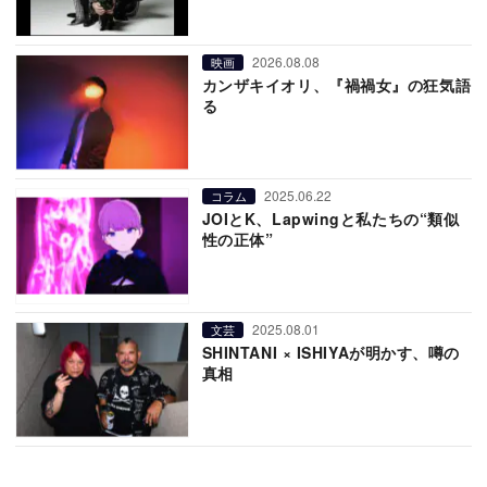
2026.08.08
映画
カンザキイオリ、『禍禍女』の狂気語
る
2025.06.22
コラム
JOIとK、Lapwingと私たちの“類似
性の正体”
2025.08.01
文芸
SHINTANI × ISHIYAが明かす、噂の
真相