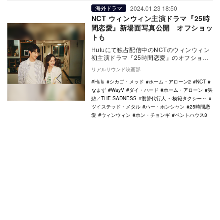
2024.01.23 18:50
海外ドラマ
NCT ウィンウィン主演ドラマ『25時
間恋愛』新場面写真公開 オフショッ
トも
Huluにて独占配信中のNCTのウィンウィン
初主演ドラマ『25時間恋愛』のオフショッ
トと場面写真が公開された。 本作は、持
リアルサウンド映画部
ち…
Hulu
シカゴ・メッド
ホーム・アローン2
NCT
なまず
WayV
ダイ・ハード
ホーム・アローン
哭
悲／THE SADNESS
復讐代行人 ～模範タクシー～
ツイステッド・メタル
ハー・ホンシャン
25時間恋
愛
ウィンウィン
ホン・チョンギ
ペントハウス3