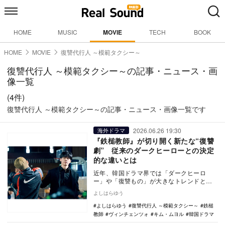
HOME
MUSIC
MOVIE
TECH
BOOK
HOME
MOVIE
復讐代行人 ～模範タクシー～
復讐代行人 ～模範タクシー～の記事・ニュース・画
像一覧
(4件)
復讐代行人 ～模範タクシー～の記事・ニュース・画像一覧です
2026.06.26 19:30
海外ドラマ
『鉄槌教師』が切り開く新たな“復讐
劇” 従来のダークヒーローとの決定
的な違いとは
近年、韓国ドラマ界では「ダークヒーロ
ー」や「復讐もの」が大きなトレンドとな
っている。法では裁けない悪に対し、主人
よしはらゆう
公が代わりに制裁…
よしはらゆう
復讐代行人 ～模範タクシー～
鉄槌
教師
ヴィンチェンツォ
キム・ムヨル
韓国ドラマ