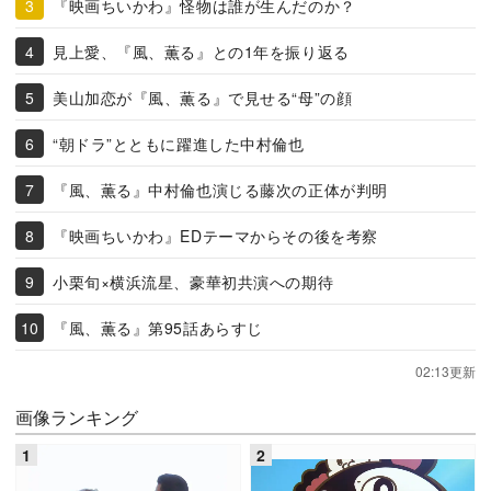
『映画ちいかわ』怪物は誰が生んだのか？
見上愛、『風、薫る』との1年を振り返る
美山加恋が『風、薫る』で見せる“母”の顔
“朝ドラ”とともに躍進した中村倫也
『風、薫る』中村倫也演じる藤次の正体が判明
『映画ちいかわ』EDテーマからその後を考察
小栗旬×横浜流星、豪華初共演への期待
『風、薫る』第95話あらすじ
02:13更新
画像ランキング