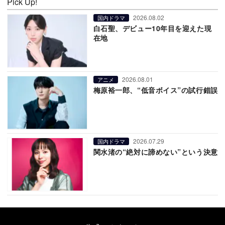
Pick Up!
2026.08.02
国内ドラマ
白石聖、デビュー10年目を迎えた現
在地
2026.08.01
アニメ
梅原裕一郎、“低音ボイス”の試行錯誤
2026.07.29
国内ドラマ
関水渚の“絶対に諦めない”という決意