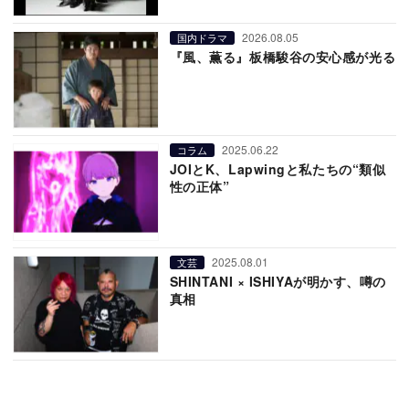
2026.08.05
国内ドラマ
『風、薫る』板橋駿谷の安心感が光る
2025.06.22
コラム
JOIとK、Lapwingと私たちの“類似
性の正体”
2025.08.01
文芸
SHINTANI × ISHIYAが明かす、噂の
真相