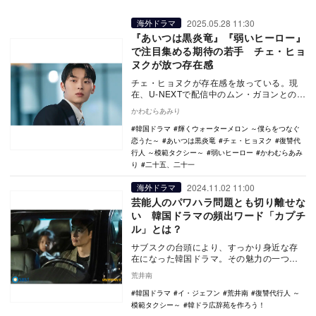
2025.05.28 11:30
海外ドラマ
『あいつは黒炎竜』『弱いヒーロー』
で注目集める期待の若手 チェ・ヒョ
ヌクが放つ存在感
チェ・ヒョヌクが存在感を放っている。現
在、U-NEXTで配信中のムン・ガヨンとのダ
ブル主演作『あいつは黒炎竜』（2025年）
かわむらあみり
では…
韓国ドラマ
輝くウォーターメロン ～僕らをつなぐ
恋うた～
あいつは黒炎竜
チェ・ヒョヌク
復讐代
行人 ～模範タクシー～
弱いヒーロー
かわむらあみ
り
二十五、二十一
2024.11.02 11:00
海外ドラマ
芸能人のパワハラ問題とも切り離せな
い 韓国ドラマの頻出ワード「カプチ
ル」とは？
サブスクの台頭により、すっかり身近な存
在になった韓国ドラマ。その魅力の一つ
に、日本とは異なる文化様式を知る楽しみ
荒井南
がある。 ラ…
韓国ドラマ
イ・ジェフン
荒井南
復讐代行人 ～
模範タクシー～
韓ドラ広辞苑を作ろう！