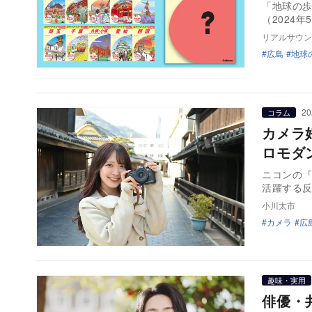
「地球の歩
（2024
リアルサウン
広島
地球
20
コラム
カメラ
ロモダ
ニコンの『
活躍する
小川太市
カメラ
広
趣味・実用
俳優・