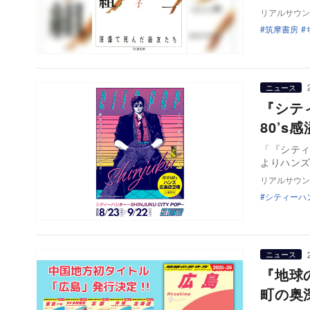
リアルサウン
筑摩書房
ニュース
『シテ
80’
「『シティー
よりハン
リアルサウン
シティーハ
ニュース
『地球
町の奥