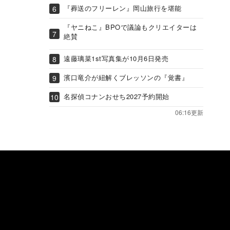
『葬送のフリーレン』岡山旅行を堪能
『ヤニねこ』BPOで議論もクリエイターは
絶賛
遠藤璃菜1st写真集が10月6日発売
濱口竜介が紐解くブレッソンの『覚書』
名探偵コナンおせち2027予約開始
06:16更新