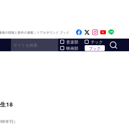
Like on Facebook
Follow on x
Follow on I
Follow o
Follo
漫画の情報と新作の連載｜リアルサウンド ブック
サ
音楽部
テック
映画部
ブック
生18
98年刊）