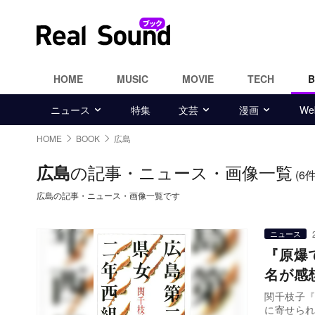
HOME
MUSIC
MOVIE
TECH
ニュース
特集
文芸
漫画
W
HOME
BOOK
広島
の記事・ニュース・画像一覧
広島
(6件
広島の記事・ニュース・画像一覧です
ニュース
『原爆
名が感
関千枝子『
に寄せら