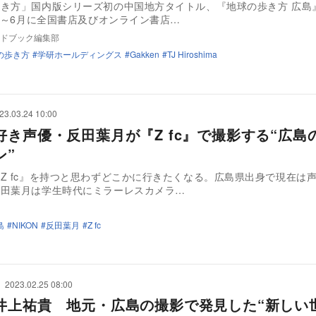
き方」国内版シリーズ初の中国地方タイトル、『地球の歩き方 広島
年5～6月に全国書店及びオンライン書店…
ドブック編集部
の歩き方
学研ホールディングス
Gakken
TJ Hiroshima
23.03.24 10:00
好き声優・反田葉月が『Z fc』で撮影する“広島
ン”
Z fc』を持つと思わずどこかに行きたくなる。広島県出身で現在は
反田葉月は学生時代にミラーレスカメラ…
島
NIKON
反田葉月
Z fc
2023.02.25 08:00
井上祐貴 地元・広島の撮影で発見した“新しい