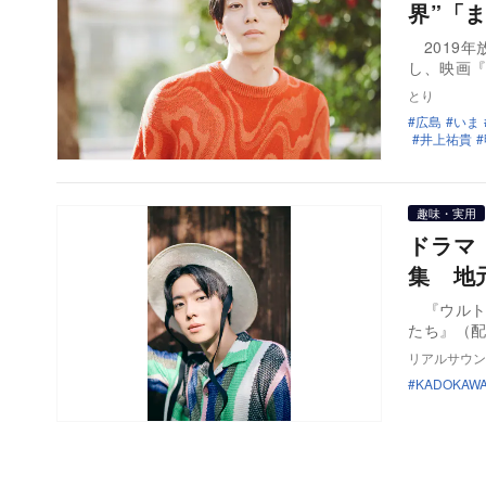
界”「
2019年
し、映画『
とり
広島
いま
井上祐貴
趣味・実用
ドラマ『
集 地
『ウルト
たち』（
リアルサウン
KADOKAW