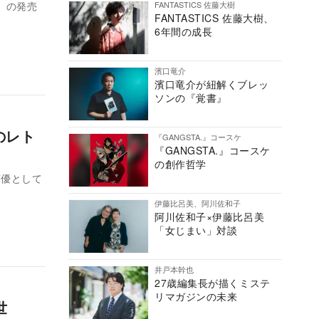
FANTASTICS 佐藤大樹
』の発売
FANTASTICS 佐藤大樹、
6年間の成長
濱口竜介
濱口竜介が紐解くブレッ
ソンの『覚書』
のレト
『GANGSTA.』コースケ
『GANGSTA.』コースケ
の創作哲学
声優として
伊藤比呂美、阿川佐和子
阿川佐和子×伊藤比呂美
「女じまい」対談
井戸本幹也
27歳編集長が描くミステ
リマガジンの未来
世