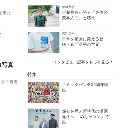
伊藤亜紗
伊藤亜紗が語る『身体の
を果た
美学入門』と感性
ガ
真門浩平
日常を驚きに変える新
鋭・真門浩平の世界
インタビュー記事をもっと見る
t写真
特集
け方の若者
コミックバンチ25周年特
集
熱狂を呼ぶ新時代の漫画
誕生へ 「めちゃコン」特
集