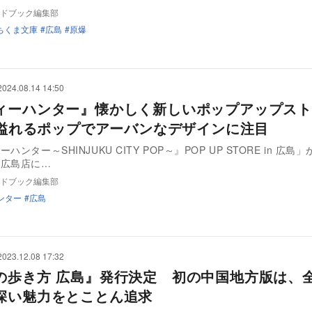
ドブック編集部
ちくま文庫
広島
原爆
2024.08.14 14:50
ィーハンター』懐かしく新しいポップアップス
s感溢れるポップでアーバンなデザインに注目
ハンター～SHINJUKU CITY POP～』POP UP STORE in 広島」
ズ広島店に…
ドブック編集部
ンター
広島
2023.12.08 17:32
の歩き方 広島』発行決定 初の中国地方版は、全
深い魅力をとことん追求