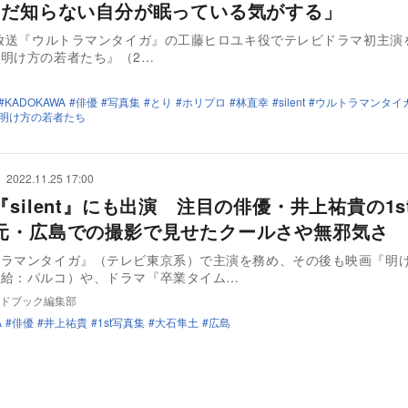
まだ知らない自分が眠っている気がする」
放送『ウルトラマンタイガ』の工藤ヒロユキ役でテレビドラマ初主演
明け方の若者たち』（2…
KADOKAWA
俳優
写真集
とり
ホリプロ
林直幸
silent
ウルトラマンタイ
明け方の若者たち
2022.11.25 17:00
silent』にも出演 注目の俳優・井上祐貴の1s
元・広島での撮影で見せたクールさや無邪気さ
ラマンタイガ』（テレビ東京系）で主演を務め、その後も映画『明
配給：パルコ）や、ドラマ『卒業タイム…
ドブック編集部
A
俳優
井上祐貴
1st写真集
大石隼土
広島