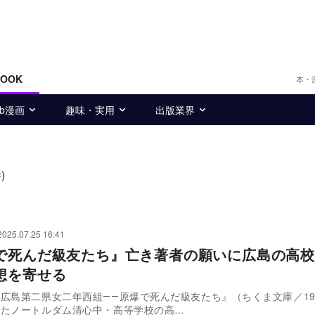
BOOK
本・
eb漫画
趣味・実用
出版業界
)
2025.07.25 16:41
で死んだ級友たち』亡き著者の願いに広島の高校
想を寄せる
広島第二県女二年西組――原爆で死んだ級友たち』（ちくま文庫／19
れたノートルダム清心中・高等学校の高…