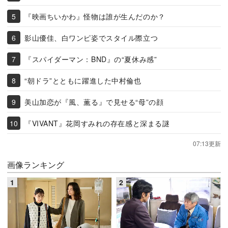
『映画ちいかわ』怪物は誰が生んだのか？
影山優佳、白ワンピ姿でスタイル際立つ
『スパイダーマン：BND』の“夏休み感”
“朝ドラ”とともに躍進した中村倫也
美山加恋が『風、薫る』で見せる“母”の顔
『VIVANT』花岡すみれの存在感と深まる謎
07:13更新
画像ランキング