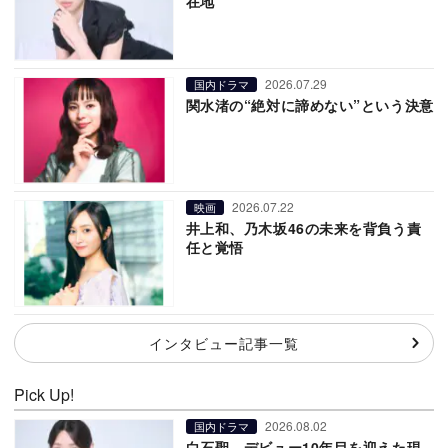
在地
2026.07.29
国内ドラマ
関水渚の“絶対に諦めない”という決意
2026.07.22
映画
井上和、乃木坂46の未来を背負う責
任と覚悟
インタビュー記事一覧
Pick Up!
2026.08.02
国内ドラマ
白石聖、デビュー10年目を迎えた現