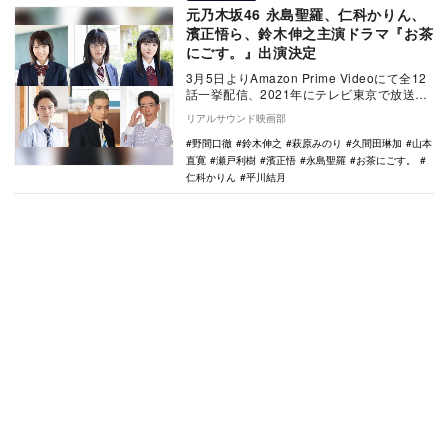
元乃木坂46 永島聖羅、仁科かりん、
濱正悟ら、鈴木伸之主演ドラマ『お茶
にごす。』出演決定
3月5日よりAmazon Prime Videoにて全12
話一挙配信、2021年にテレビ東京で放送さ
れる鈴木伸之主演ドラマ『お茶…
リアルサウンド映画部
野間口徹
鈴木伸之
萩原みのり
久間田琳加
山本
直寛
瀬戸利樹
濱正悟
永島聖羅
お茶にごす。
仁科かりん
平川結月