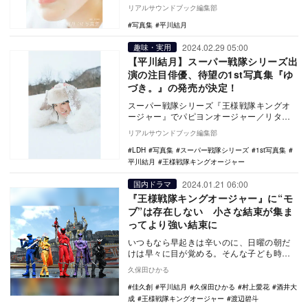
カニスカ役を好演し、話題を呼んだ俳優・
リアルサウンドブック編集部
平川結月の1s…
写真集
平川結月
2024.02.29 05:00
趣味・実用
【平川結月】スーパー戦隊シリーズ出
演の注目俳優、待望の1st写真集『ゆ
づき。』の発売が決定！
スーパー戦隊シリーズ『王様戦隊キングオ
ージャー』でパピヨンオージャー／リタ・
カニスカ役を好演し、話題を呼んだ俳優・
リアルサウンドブック編集部
平川結月の1s…
LDH
写真集
スーパー戦隊シリーズ
1st写真集
平川結月
王様戦隊キングオージャー
2024.01.21 06:00
国内ドラマ
『王様戦隊キングオージャー』に“モ
ブ”は存在しない 小さな結束が集ま
ってより強い結束に
いつもなら早起きは辛いのに、日曜の朝だ
けは早々に目が覚める。そんな子ども時代
を過ごした人は多いのではないだろうか。
久保田ひかる
また、ちょうど…
佳久創
平川結月
久保田ひかる
村上愛花
酒井大
成
王様戦隊キングオージャー
渡辺碧斗