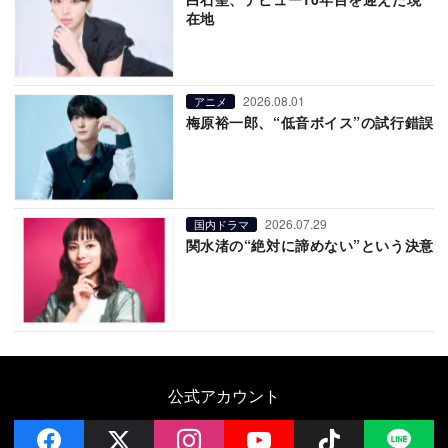
在地
2026.08.01
アニメ
梅原裕一郎、“低音ボイス”の試行錯誤
2026.07.29
国内ドラマ
関水渚の“絶対に諦めない”という決意
公式アカウント
facebook
x
instagram
YouTube
Follow on 
LI