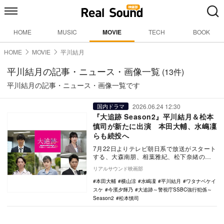
HOME
MUSIC
MOVIE
TECH
BOOK
HOME
MOVIE
平川結月
平川結月の記事・ニュース・画像一覧
(13件)
平川結月の記事・ニュース・画像一覧です
2026.06.24 12:30
国内ドラマ
『大追跡 Season2』平川結月＆松本
慎司が新たに出演 本田大輔、水嶋凜
らも続投へ
7月22日よりテレビ朝日系で放送がスタート
する、大森南朋、相葉雅紀、松下奈緒のト
リプル主演ドラマ『大追跡～警視庁SSBC強
リアルサウンド映画部
行犯係…
本田大輔
横山涼
水嶋凜
平川結月
ワタナベケイ
スケ
今濱夕輝乃
大追跡～警視庁SSBC強行犯係～
Season2
松本慎司