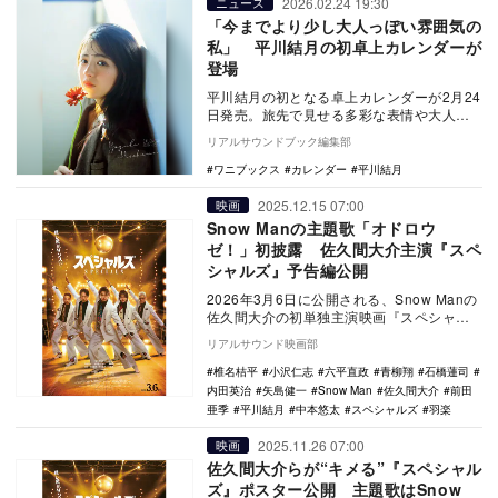
2026.02.24 19:30
ニュース
「今までより少し大人っぽい雰囲気の
私」 平川結月の初卓上カレンダーが
登場
平川結月の初となる卓上カレンダーが2月24
日発売。旅先で見せる多彩な表情や大人っ
ぽい姿を収録。本人の直筆コメントも添え
リアルサウンドブック編集部
られた一冊…
ワニブックス
カレンダー
平川結月
2025.12.15 07:00
映画
Snow Manの主題歌「オドロウ
ゼ！」初披露 佐久間大介主演『スペ
シャルズ』予告編公開
2026年3月6日に公開される、Snow Manの
佐久間大介の初単独主演映画『スペシャル
ズ』の予告編が公開された。 本作は、…
リアルサウンド映画部
椎名桔平
小沢仁志
六平直政
青柳翔
石橋蓮司
内田英治
矢島健一
Snow Man
佐久間大介
前田
亜季
平川結月
中本悠太
スペシャルズ
羽楽
2025.11.26 07:00
映画
佐久間大介らが“キメる”『スペシャル
ズ』ポスター公開 主題歌はSnow