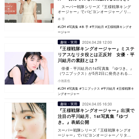
スーパー戦隊シリーズ『王様戦隊キング
オージャー』でパピヨンオージャー／リ
タ・カニスカ役を好演し、話題を呼んだ俳
本 手
優・平川…
LDH
写真集
本 手
平川結月
王様戦隊キングオ
ージャー
2024.04.28 12:00
趣味・実用
『王様戦隊キングオージャー』ミステ
リアスなリタ役とは正反対 女優・平
川結月の素顔とは？
俳優・平川結月の1st写真集 『ゆづき。』
（ワニブックス）が5月2日に発売される。
『王様戦隊キングオージャー』でミステ…
小池直也
LDH
写真集
ワニブックス
平川結月
王様戦隊キ
ングオージャー
2024.04.05 16:30
趣味・実用
『王様戦隊キングオージャー』出演で
注目の平川結月、1st写真集『ゆづ
き。』表紙公開
スーパー戦隊シリーズ『王様戦隊キングオ
ージャー』でパピヨンオージャー／リタ・