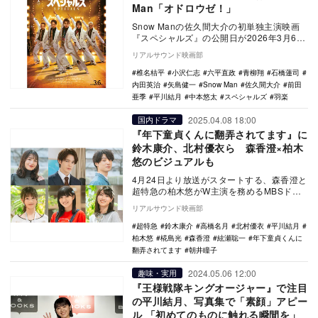
Man「オドロウゼ！」
Snow Manの佐久間大介の初単独主演映画
『スペシャルズ』の公開日が2026年3月6日
に決定し、本ポスタービジュアルが公開。
リアルサウンド映画部
あ…
椎名桔平
小沢仁志
六平直政
青柳翔
石橋蓮司
内田英治
矢島健一
Snow Man
佐久間大介
前田
亜季
平川結月
中本悠太
スペシャルズ
羽楽
2025.04.08 18:00
国内ドラマ
『年下童貞くんに翻弄されてます』に
鈴木康介、北村優衣ら 森香澄×柏木
悠のビジュアルも
4月24日より放送がスタートする、森香澄と
超特急の柏木悠がW主演を務めるMBSドラ
マ特区『年下童貞（チェリーボーイ）くん
リアルサウンド映画部
に翻弄さ…
超特急
鈴木康介
高橋名月
北村優衣
平川結月
柏木悠
椛島光
森香澄
絃瀬聡一
年下童貞くんに
翻弄されてます
朝井瞳子
2024.05.06 12:00
趣味・実用
『王様戦隊キングオージャー』で注目
の平川結月、写真集で「素顔」アピー
ル 「初めてのものに触れる瞬間を」