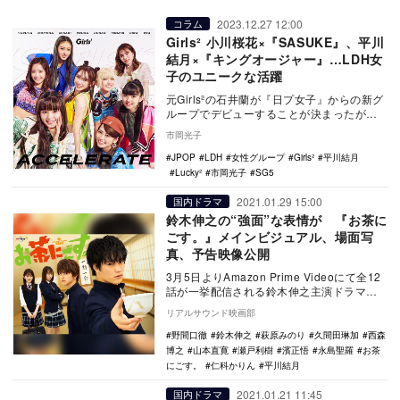
2023.12.27 12:00
コラム
Girls² 小川桜花×『SASUKE』、平川
結月×『キングオージャー』…LDH女
子のユニークな活躍
元Girls²の石井蘭が『日プ女子』からの新グ
ループでデビューすることが決まったが、
現在のLDHにもユニークなスキルを活かし
市岡光子
て活…
JPOP
LDH
女性グループ
Girls²
平川結月
Lucky²
市岡光子
SG5
2021.01.29 15:00
国内ドラマ
鈴木伸之の“強面”な表情が 『お茶に
ごす。』メインビジュアル、場面写
真、予告映像公開
3月5日よりAmazon Prime Videoにて全12
話が一挙配信される鈴木伸之主演ドラマ
『お茶にごす。』のメインビジュアル…
リアルサウンド映画部
野間口徹
鈴木伸之
萩原みのり
久間田琳加
西森
博之
山本直寛
瀬戸利樹
濱正悟
永島聖羅
お茶
にごす。
仁科かりん
平川結月
2021.01.21 11:45
国内ドラマ