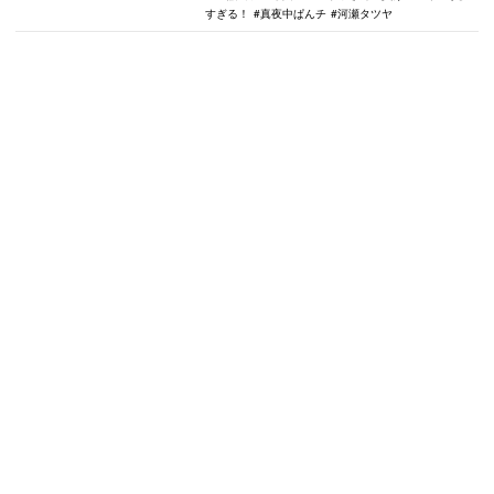
すぎる！
真夜中ぱんチ
河瀬タツヤ