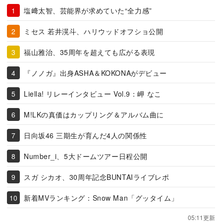
塩﨑太智、芸能界が求めていた“全力感”
ミセス 若井滉斗、ハリウッドオフショ公開
福山雅治、35周年を超えても広がる表現
『ノノガ』出身ASHA＆KOKONAがデビュー
Liella! リレーインタビュー Vol.9：岬 なこ
M!LKの真価はカップリング＆アルバム曲に
日向坂46 三期生が育んだ4人の関係性
Number_i、5大ドームツアー日程公開
スガ シカオ、30周年記念BUNTAIライブレポ
新着MVランキング：Snow Man「グッタイム」
05:11更新