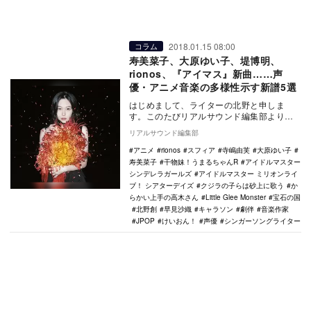
2018.01.15 08:00
コラム
寿美菜子、大原ゆい子、堤博明、
rionos、『アイマス』新曲……声
優・アニメ音楽の多様性示す新譜5選
はじめまして、ライターの北野と申しま
す。このたびリアルサウンド編集部より
「アニメソングの魅力を音楽的な切り口か
リアルサウンド編集部
らガッツリ紹介して…
アニメ
rionos
スフィア
寺嶋由芙
大原ゆい子
寿美菜子
干物妹！うまるちゃんR
アイドルマスター
シンデレラガールズ
アイドルマスター ミリオンライ
ブ！ シアターデイズ
クジラの子らは砂上に歌う
か
らかい上手の高木さん
Little Glee Monster
宝石の国
北野創
早見沙織
キャラソン
劇伴
音楽作家
JPOP
けいおん！
声優
シンガーソングライター