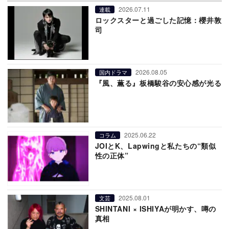
2026.07.11
連載
ロックスターと過ごした記憶：櫻井敦
司
2026.08.05
国内ドラマ
『風、薫る』板橋駿谷の安心感が光る
2025.06.22
コラム
JOIとK、Lapwingと私たちの“類似
性の正体”
2025.08.01
文芸
SHINTANI × ISHIYAが明かす、噂の
真相