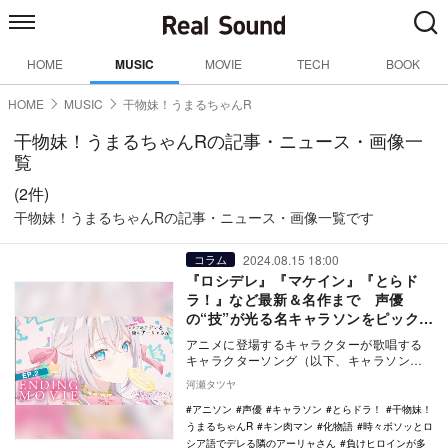
HOME
MUSIC
MOVIE
TECH
BOOK
HOME
MUSIC
干物妹！うまるちゃんR
干物妹！うまるちゃんRの記事・ニュース・画像一
覧
(2件)
干物妹！うまるちゃんRの記事・ニュース・画像一覧です
2024.08.15 18:00
コラム
『ロシデレ』『マケイン』『とらド
ラ！』など最新＆名作まで 声優
の“技”が光る名キャラソンをピックア
ップ
アニメに登場するキャラクターが歌唱する
キャラクターソング（以下、キャラソン）
は、現代アニソンにとって欠かせない存在
河瀬タツヤ
である。本稿で…
アニソン
声優
キャラソン
とらドラ！
干物妹！
うまるちゃんR
キン肉マン
化物語
時々ボソッとロ
シア語でデレる隣のアーリャさん
負けヒロインが多