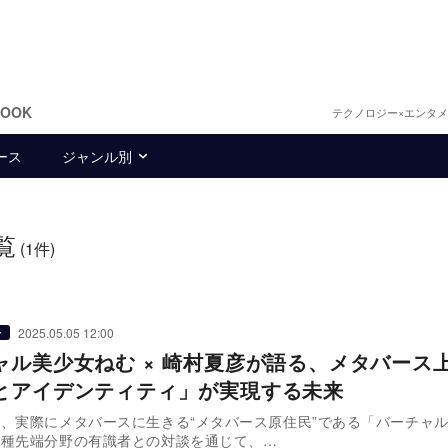
BOOK
テクノロジー×エンタ
ース
ジャンル別
覧
(1件)
2025.05.05 12:00
ー
ャル美少女ねむ × 崎村夏彦が語る、メタバース
とアイデンティティ」が実現する未来
、実際にメタバースに生きる“メタバース原住民”である「バーチャ
各種先端分野の有識者との対談を通じて、…