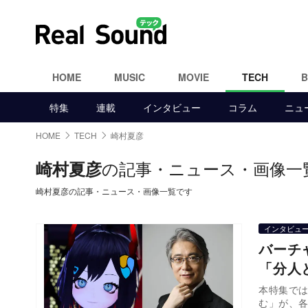
HOME
MUSIC
MOVIE
TECH
特集
連載
インタビュー
コラム
ニュ
HOME
TECH
崎村夏彦
の記事・ニュース・画像一
崎村夏彦
崎村夏彦の記事・ニュース・画像一覧です
インタビュ
バーチ
「分人
本特集では
む」が、