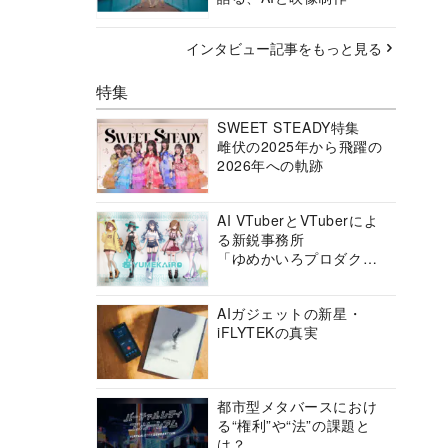
インタビュー記事をもっと見る
特集
SWEET STEADY特集
雌伏の2025年から飛躍の
2026年への軌跡
AI VTuberとVTuberによ
る新鋭事務所
「ゆめかいろプロダクシ
ョン」の挑戦に迫る
AIガジェットの新星・
iFLYTEKの真実
都市型メタバースにおけ
る“権利”や“法”の課題と
は？