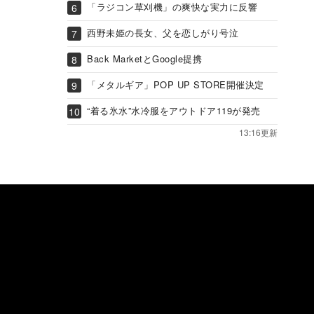
「ラジコン草刈機」の爽快な実力に反響
西野未姫の長女、父を恋しがり号泣
Back MarketとGoogle提携
「メタルギア」POP UP STORE開催決定
“着る氷水”水冷服をアウトドア119が発売
13:16更新