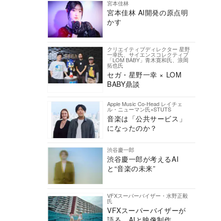
宮本佳林
宮本佳林 AI開発の原点明
かす
クリエイティブディレクター 星野
一幸氏、サイエンスコレクティブ
「LOM BABY」青木寛和氏、浪岡
拓也氏
セガ・星野一幸 × LOM
BABY鼎談
Apple Music Co-Head レイチェ
ル・ニューマン氏×STUTS
音楽は「公共サービス」
になったのか？
渋谷慶一郎
渋谷慶一郎が考えるAI
と“音楽の未来”
VFXスーパーバイザー・水野正毅
氏
VFXスーパーバイザーが
語る、AIと映像制作