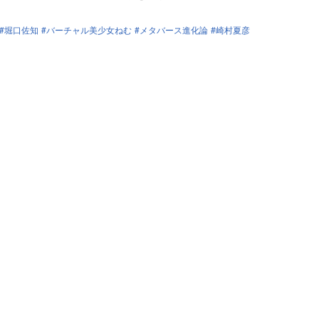
堀口佐知
バーチャル美少女ねむ
メタバース進化論
崎村夏彦