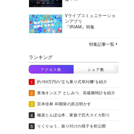
バーチャルシティコンソ
ーシアムの挑戦に迫る
Vライブコミュニケーショ
ンアプリ
『IRIAM』特集
特集記事一覧
ランキング
アクセス数
シェア数
約150万円の“立ち乗り式草刈機”を紹介
東海オンエア としみつ、高級腕時計を紹介
宮本佳林 AI開発の原点明かす
極楽とんぼ山本、家族で巨大スイカ割り
りくりゅう、振り付けの様子を初公開