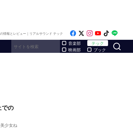
Like on Facebook
Follow on x
Follow on Inst
Follow on Y
Follow on
Follo
メの情報とレビュー｜リアルサウンド テック
サ
音楽部
テック
映画部
ブック
上での
ル美少女ね