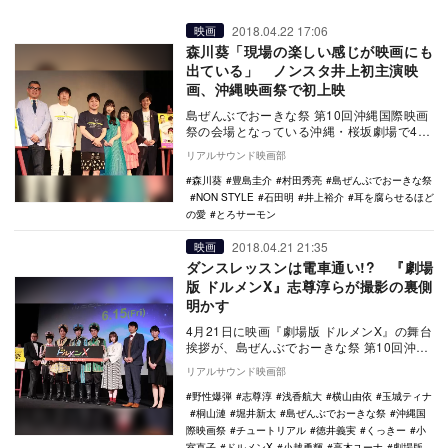
2018.04.22 17:06
映画
森川葵「現場の楽しい感じが映画にも
出ている」 ノンスタ井上初主演映
画、沖縄映画祭で初上映
島ぜんぶでおーきな祭 第10回沖縄国際映画
祭の会場となっている沖縄・桜坂劇場で4月
22日、映画『耳を腐らせるほどの愛』の初
リアルサウンド映画部
上映が…
森川葵
豊島圭介
村田秀亮
島ぜんぶでおーきな祭
NON STYLE
石田明
井上裕介
耳を腐らせるほど
の愛
とろサーモン
2018.04.21 21:35
映画
ダンスレッスンは電車通い!? 『劇場
版 ドルメンX』志尊淳らが撮影の裏側
明かす
4月21日に映画『劇場版 ドルメンX』の舞台
挨拶が、島ぜんぶでおーきな祭 第10回沖縄
国際映画祭にて行われ、志尊淳、浅香航
リアルサウンド映画部
大、小…
野性爆弾
志尊淳
浅香航大
横山由依
玉城ティナ
桐山漣
堀井新太
島ぜんぶでおーきな祭
沖縄国
際映画祭
チュートリアル
徳井義実
くっきー
小
室直子
ドルメンX
小越勇輝
高木ユーナ
劇場版