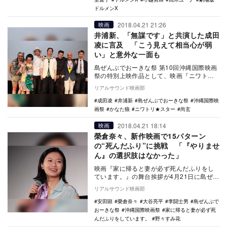
ドルメンX
2018.04.21 21:26
映画
井浦新、「無謀です」と共演した成田
凌に言及 「こう見えて相当心が弱
い」と意外な一面も
島ぜんぶでおーきな祭 第10回沖縄国際映画
祭の特別上映作品として、映画『ニワトリ
★スター』の上映が4月21日に沖縄・桜坂劇
リアルサウンド映画部
場で行…
成田凌
井浦新
島ぜんぶでおーきな祭
沖縄国際映
画祭
かなた狼
ニワトリ★スター
尚玄
2018.04.21 18:14
映画
榮倉奈々、新作映画で15パターン
の“死んだふり”に挑戦 「『やりませ
ん』の選択肢はなかった」
映画『家に帰ると妻が必ず死んだふりをし
ています。』の舞台挨拶が4月21日に島ぜん
ぶでおーきな祭 第10回沖縄国際映画祭にて
リアルサウンド映画部
行われ…
安田顕
榮倉奈々
大谷亮平
李闘士男
島ぜんぶで
おーきな祭
沖縄国際映画祭
家に帰ると妻が必ず死
んだふりをしています。
野々すみ花