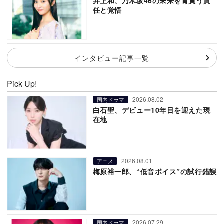
井上和、乃木坂46の未来を背負う責
任と覚悟
インタビュー記事一覧
Pick Up!
2026.08.02
国内ドラマ
白石聖、デビュー10年目を迎えた現
在地
2026.08.01
アニメ
梅原裕一郎、“低音ボイス”の試行錯誤
2026.07.29
国内ドラマ