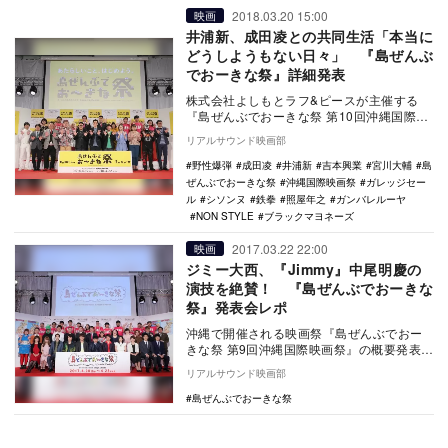
2018.03.20 15:00
映画
井浦新、成田凌との共同生活「本当に
どうしようもない日々」 『島ぜんぶ
でおーきな祭』詳細発表
株式会社よしもとラフ&ピースが主催する
『島ぜんぶでおーきな祭 第10回沖縄国際映
画祭』の概要発表会見が3月20日に行われ…
リアルサウンド映画部
野性爆弾
成田凌
井浦新
吉本興業
宮川大輔
島
ぜんぶでおーきな祭
沖縄国際映画祭
ガレッジセー
ル
シソンヌ
鉄拳
照屋年之
ガンバレルーヤ
NON STYLE
ブラックマヨネーズ
2017.03.22 22:00
映画
ジミー大西、『Jimmy』中尾明慶の
演技を絶賛！ 『島ぜんぶでおーきな
祭』発表会レポ
沖縄で開催される映画祭『島ぜんぶでおー
きな祭 第9回沖縄国際映画祭』の概要発表会
が、3月21日に吉本興業株式会社東京本部に
リアルサウンド映画部
て行わ…
島ぜんぶでおーきな祭