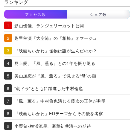
ランキング
アクセス数
シェア数
影山優佳、ランジェリーカット公開
趣里主演『大空港』の『相棒』オマージュ
『映画ちいかわ』怪物は誰が生んだのか？
見上愛、『風、薫る』との1年を振り返る
美山加恋が『風、薫る』で見せる“母”の顔
“朝ドラ”とともに躍進した中村倫也
『風、薫る』中村倫也演じる藤次の正体が判明
『映画ちいかわ』EDテーマからその後を考察
小栗旬×横浜流星、豪華初共演への期待