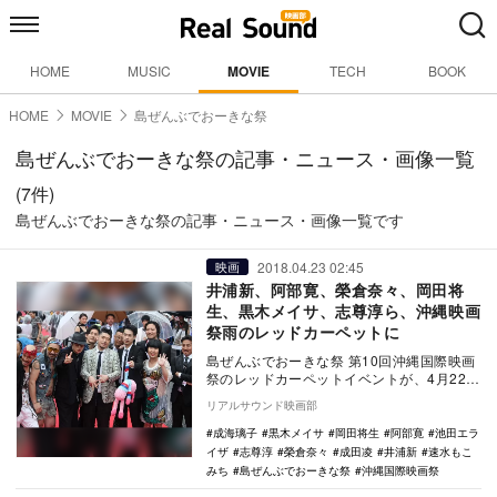
HOME
MUSIC
MOVIE
TECH
BOOK
HOME
MOVIE
島ぜんぶでおーきな祭
島ぜんぶでおーきな祭の記事・ニュース・画像一覧
(7件)
島ぜんぶでおーきな祭の記事・ニュース・画像一覧です
2018.04.23 02:45
映画
井浦新、阿部寛、榮倉奈々、岡田将
生、黒木メイサ、志尊淳ら、沖縄映画
祭雨のレッドカーペットに
島ぜんぶでおーきな祭 第10回沖縄国際映画
祭のレッドカーペットイベントが、4月22
日、沖縄・那覇国際通りで行われた。 当
リアルサウンド映画部
初は…
成海璃子
黒木メイサ
岡田将生
阿部寛
池田エラ
イザ
志尊淳
榮倉奈々
成田凌
井浦新
速水もこ
みち
島ぜんぶでおーきな祭
沖縄国際映画祭