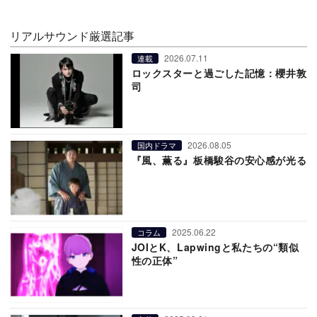
リアルサウンド厳選記事
2026.07.11
連載
ロックスターと過ごした記憶：櫻井敦
司
2026.08.05
国内ドラマ
『風、薫る』板橋駿谷の安心感が光る
2025.06.22
コラム
JOIとK、Lapwingと私たちの“類似
性の正体”