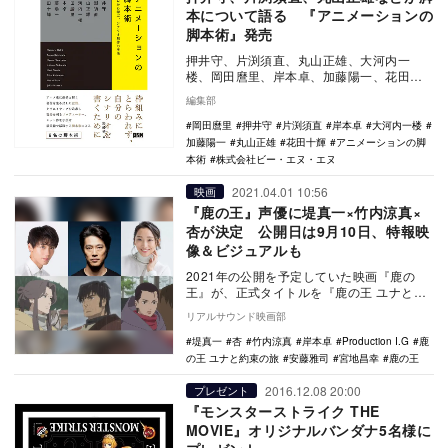
本について語る 『アニメーションの
脚本術』発売
押井守、片渕須直、丸山正雄、大河内一
楼、岡田麿里、岸本卓、加藤陽一、花田十
輝のインタビューなどが収録された書籍
編集部
『アニメーションの…
岡田麿里
押井守
片渕須直
岸本卓
大河内一楼
加藤陽一
丸山正雄
花田十輝
アニメーションの脚
本術
株式会社ビー・エヌ・エヌ
2021.04.01 10:56
映画
『鹿の王』声優に堤真一×竹内涼真×
杏が決定 公開日は9月10日、特報映
像＆ビジュアルも
2021年の公開を予定していた映画『鹿の
王』が、正式タイトルを『鹿の王 ユナと約
束の旅』とし、9月10日に公開されることが
リアルサウンド映画部
決定。…
堤真一
杏
竹内涼真
岸本卓
Production I.G
鹿
の王 ユナと約束の旅
安藤雅司
宮地昌幸
鹿の王
2016.12.08 20:00
プレゼント
『モンスターストライク THE
MOVIE』オリジナルバンダナ5名様に