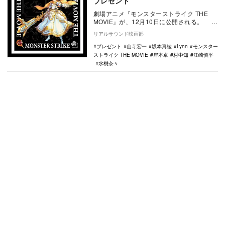
プレゼント
劇場アニメ『モンスターストライク THE
MOVIE』が、12月10日に公開される。 本
作は、スマホアプリ「モンスターストラ
リアルサウンド映画部
イ…
プレゼント
山寺宏一
坂本真綾
Lynn
モンスター
ストライク THE MOVIE
岸本卓
村中知
江崎慎平
水樹奈々