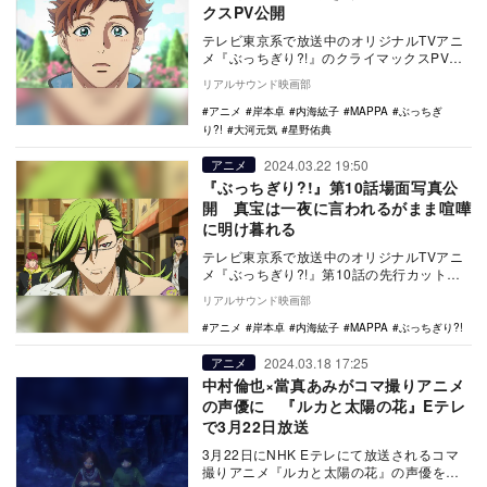
クスPV公開
テレビ東京系で放送中のオリジナルTVアニ
メ『ぶっちぎり?!』のクライマックスPVが
公開された。 本作は、MAPPA制作のオ
リアルサウンド映画部
リ…
アニメ
岸本卓
内海紘子
MAPPA
ぶっちぎ
り?!
大河元気
星野佑典
2024.03.22 19:50
アニメ
『ぶっちぎり?!』第10話場面写真公
開 真宝は一夜に言われるがまま喧嘩
に明け暮れる
テレビ東京系で放送中のオリジナルTVアニ
メ『ぶっちぎり?!』第10話の先行カットが
公開された。 本作は、MAPPA制作のオ
リアルサウンド映画部
リ…
アニメ
岸本卓
内海紘子
MAPPA
ぶっちぎり?!
2024.03.18 17:25
アニメ
中村倫也×當真あみがコマ撮りアニメ
の声優に 『ルカと太陽の花』Eテレ
で3月22日放送
3月22日にNHK Eテレにて放送されるコマ
撮りアニメ『ルカと太陽の花』の声優を中