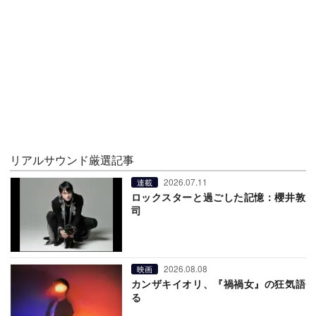
リアルサウンド厳選記事
2026.07.11
連載
ロックスターと過ごした記憶：櫻井敦
司
2026.08.08
映画
カンザキイオリ、『禍禍女』の狂気語
る