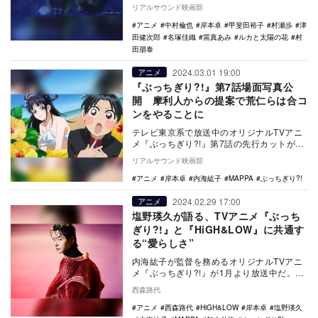
村倫也と當真あみが務めることが発表され
リアルサウンド映画部
た。 …
アニメ
中村倫也
岸本卓
甲斐田裕子
村瀬歩
津
田健次郎
名塚佳織
當真あみ
ルカと太陽の花
村
田朋泰
2024.03.01 19:00
アニメ
『ぶっちぎり?!』第7話場面写真公
開 摩利人からの提案で荒仁らは合コ
ンをやることに
テレビ東京系で放送中のオリジナルTVアニ
メ『ぶっちぎり?!』第7話の先行カットが公
開された。 本作は、MAPPA制作のオリ
リアルサウンド映画部
ジ…
アニメ
岸本卓
内海紘子
MAPPA
ぶっちぎり?!
2024.02.29 17:00
アニメ
塩野瑛久が語る、TVアニメ『ぶっち
ぎり?!』と『HiGH&LOW』に共通す
る“愛らしさ”
内海紘子が監督を務めるオリジナルTVアニ
メ『ぶっちぎり?!』が1月より放送中だ。作
中の高校では猛者たちが集い、「魅那斗
西森路代
會」「シグ…
アニメ
西森路代
HiGH&LOW
岸本卓
塩野瑛久