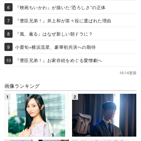
『映画ちいかわ』が描いた“恐ろしさ”の正体
『豊臣兄弟！』井上和が茶々役に選ばれた理由
『風、薫る』はなぜ新しい朝ドラに？
小栗旬×横浜流星、豪華初共演への期待
『豊臣兄弟！』お家存続をめぐる愛憎劇へ
16:14更新
画像ランキング