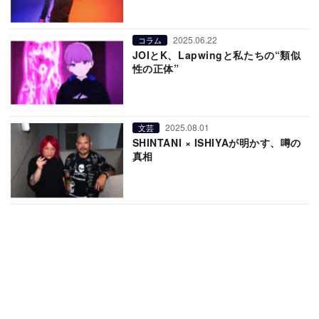
2025.06.22
コラム
JOIとK、Lapwingと私たちの“類似
性の正体”
2025.08.01
文芸
SHINTANI × ISHIYAが明かす、噂の
真相