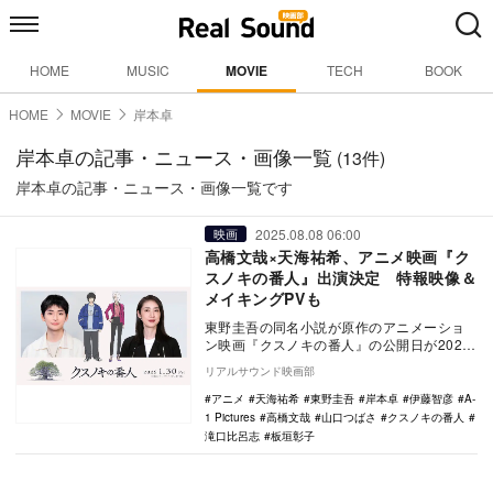
HOME
MUSIC
MOVIE
TECH
BOOK
HOME
MOVIE
岸本卓
岸本卓の記事・ニュース・画像一覧
(13件)
岸本卓の記事・ニュース・画像一覧です
2025.08.08 06:00
映画
高橋文哉×天海祐希、アニメ映画『ク
スノキの番人』出演決定 特報映像＆
メイキングPVも
東野圭吾の同名小説が原作のアニメーショ
ン映画『クスノキの番人』の公開日が2026
年1月30日に決定し、主演を高橋文哉が務
リアルサウンド映画部
め、天海…
アニメ
天海祐希
東野圭吾
岸本卓
伊藤智彦
A-
1 Pictures
高橋文哉
山口つばさ
クスノキの番人
滝口比呂志
板垣彰子