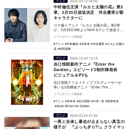
2025.03.12 04:00
アニメ
中村倫也主演『ルカと太陽の花』第2
章、3月25日放送決定 河合優実が新
キャラクターに
コマ撮りアニメ『ルカと太陽の花』第2章
が、3月25日9時よりNHK Eテレで放送され
ることが決定した。 本作は、プチプチ・
リアルサウンド映画部
ア…
アニメ
中村倫也
岸本卓
河合優実
ルカと太陽の
花
村田朋泰
2024.10.23 13:15
アニメ
谷口悟朗新作アニメ『Enter the
Garden』エピソード2制作陣発表
ビジュアル＆PVも
谷口悟朗クリエイティブプロデューサーが
率いる3部構成アニメ『Enter The
Garden』エピソード2「Fractured …
リアルサウンド映画部
アニメ
岸本卓
谷口悟朗
中澤一登
高津幸央
Azuki
Enter the Garden
2024.03.24 21:25
アニメ
一夜と合体し暴走が止まらない真宝の
様子が 『ぶっちぎり?!』クライマッ