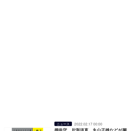
2022.02.17 00:00
ニュース
押井守、片渕須直、丸山正雄などが脚