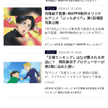
内海紘子
MAPPA
加古伸弥
ぶっちぎり?!
2024.01.12 19:00
アニメ
内海紘子監督×MAPPA制作オリジナ
ルアニメ『ぶっちぎり?!』第1話場面
写真公開
1月13日よりテレビ東京系で放送される内海
紘子監督、MAPPA制作のオリジナルTVアニ
メ『ぶっちぎり?!』の第1話場面写真が公
リアルサウンド映画部
開…
アニメ
岸本卓
内海紘子
MAPPA
ぶっちぎり⁈
2023.06.15 18:00
アニメ
『王様ランキング』はなぜ愛される作
品に？ 岡田麻衣子プロデューサーが
第2期に込めた想い
TVアニメ『王様ランキング 勇気の宝箱』
が、フジテレビ“ノイタミナ”ほかにて放送さ
れている。生まれつき耳が聞こえず言葉も
石井達也
話せず、…
岸本卓
王様ランキング
十日草輔
石井達也
王様
ランキング 勇気の宝箱
八田洋介