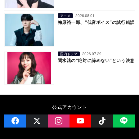
2026.08.01
アニメ
梅原裕一郎、“低音ボイス”の試行錯誤
2026.07.29
国内ドラマ
関水渚の“絶対に諦めない”という決意
公式アカウント
facebook
x
instagram
YouTube
Follow on 
LI