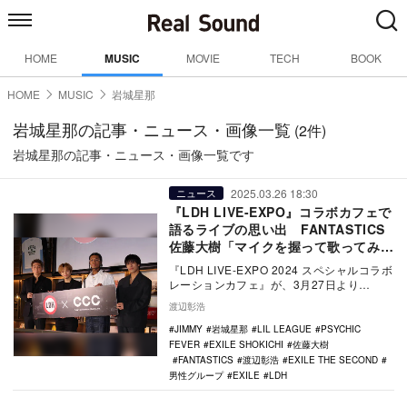
HOME
MUSIC
MOVIE
TECH
BOOK
HOME
MUSIC
岩城星那
岩城星那の記事・ニュース・画像一覧
(2件)
岩城星那の記事・ニュース・画像一覧です
2025.03.26 18:30
ニュース
『LDH LIVE-EXPO』コラボカフェで
語るライブの思い出 FANTASTICS
佐藤大樹「マイクを握って歌ってみた
い」
『LDH LIVE-EXPO 2024 スペシャルコラボ
レーションカフェ』が、3月27日より
SHIBUYA TSUTAYA 7階…
渡辺彰浩
JIMMY
岩城星那
LIL LEAGUE
PSYCHIC
FEVER
EXILE SHOKICHI
佐藤大樹
FANTASTICS
渡辺彰浩
EXILE THE SECOND
男性グループ
EXILE
LDH