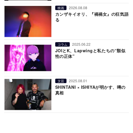
2026.08.08
映画
カンザキイオリ、『禍禍女』の狂気語
る
2025.06.22
コラム
JOIとK、Lapwingと私たちの“類似
性の正体”
2025.08.01
文芸
SHINTANI × ISHIYAが明かす、噂の
真相