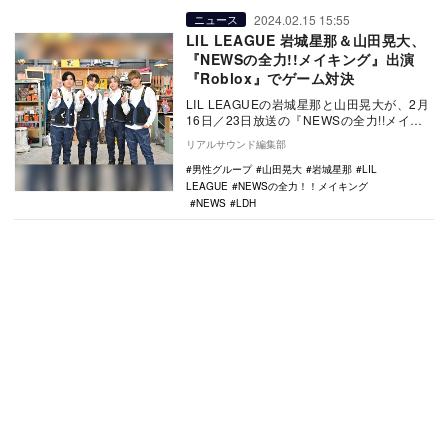
2024.02.15 15:55
ニュース
LIL LEAGUE 岩城星那＆山田晃大、
『NEWSの全力!!メイキング』出演
『Roblox』でゲーム対決
LIL LEAGUEの岩城星那と山田晃大が、2月
16日／23日放送の『NEWSの全力!!メイキ
ング』（TBS）に出演する。 …
リアルサウンド編集部
男性グループ
山田晃大
岩城星那
LIL
LEAGUE
NEWSの全力！！メイキング
NEWS
LDH