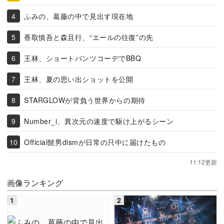
ふみの、葛藤の中で見出す現在地
香取慎吾と森且行、“エールの往復”の先
王林、ショートパンツコーデでBBQ
王林、夏の思い出ショットを公開
STARGLOWが背負う世界からの期待
Number_i、異次元の速度で駆け上がるシーン
Official髭男dismが日常の只中に届けたもの
11:12更新
画像ランキング