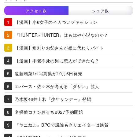
アクセス数
シェア数
【漫画】小6女子のイカついファッション
『HUNTER×HUNTER』はもはや小説なのか？
【漫画】角刈りお父さんが娘に代わりバイト
【漫画】不老不死の男に恋人ができたら？
遠藤璃菜1st写真集が10月6日発売
エバース・佐々木が考える「ダサい」芸人
乃木坂46井上和『少年サンデー』登場
名探偵コナンおせち2027予約開始
『ヤニねこ』BPOで議論もクリエイターは絶賛