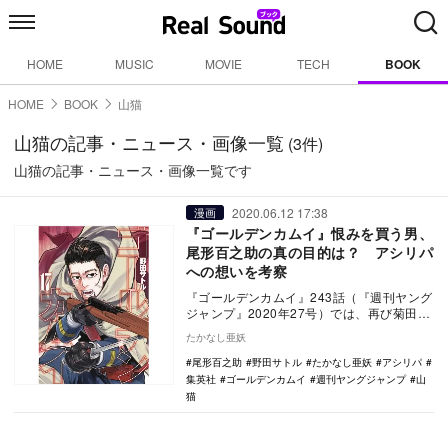
HOME
MUSIC
MOVIE
TECH
BOOK
HOME
BOOK
山猫
山猫の記事・ニュース・画像一覧
(3件)
山猫の記事・ニュース・画像一覧です
2020.06.12 17:38
漫画
『ゴールデンカムイ』恨みを買う男、
尾形百之助の真の目的は？ アシリパ
への想いを考察
『ゴールデンカムイ』243話（『週刊ヤング
ジャンプ』2020年27号）では、再び菊田と
宇佐美が登場。異色の組み合わせと思われ
たかなし亜妖
た二…
尾形百之助
野田サトル
たかなし亜妖
アシリパ
集英社
ゴールデンカムイ
週刊ヤングジャンプ
山
猫