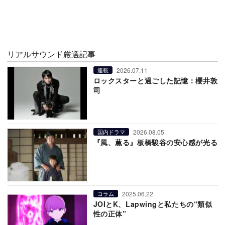
リアルサウンド厳選記事
2026.07.11
連載
ロックスターと過ごした記憶：櫻井敦
司
2026.08.05
国内ドラマ
『風、薫る』板橋駿谷の安心感が光る
2025.06.22
コラム
JOIとK、Lapwingと私たちの“類似
性の正体”