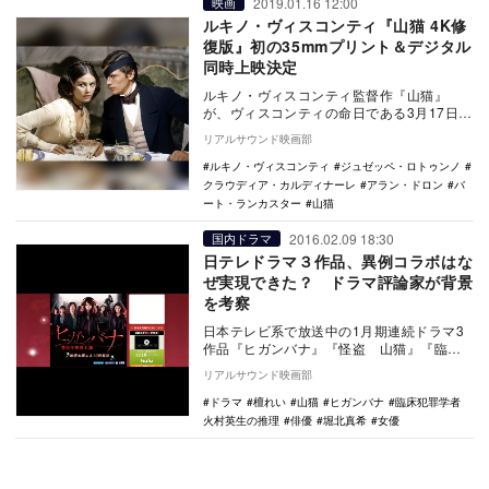
2019.01.16 12:00
映画
ルキノ・ヴィスコンティ『山猫 4K修
復版』初の35mmプリント＆デジタル
同時上映決定
ルキノ・ヴィスコンティ監督作『山猫』
が、ヴィスコンティの命日である3月17日よ
り『山猫 4K修復版』として初めて35mmプ
リアルサウンド映画部
リント…
ルキノ・ヴィスコンティ
ジュゼッペ・ロトゥンノ
クラウディア・カルディナーレ
アラン・ドロン
バ
ート・ランカスター
山猫
2016.02.09 18:30
国内ドラマ
日テレドラマ３作品、異例コラボはな
ぜ実現できた？ ドラマ評論家が背景
を考察
日本テレビ系で放送中の1月期連続ドラマ3
作品『ヒガンバナ』『怪盗 山猫』『臨床
犯罪学者 火村英生の推理』のキャスト
リアルサウンド映画部
が、作品の垣根…
ドラマ
檀れい
山猫
ヒガンバナ
臨床犯罪学者
火村英生の推理
俳優
堀北真希
女優