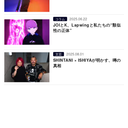
2025.06.22
コラム
JOIとK、Lapwingと私たちの“類似
性の正体”
2025.08.01
文芸
SHINTANI × ISHIYAが明かす、噂の
真相