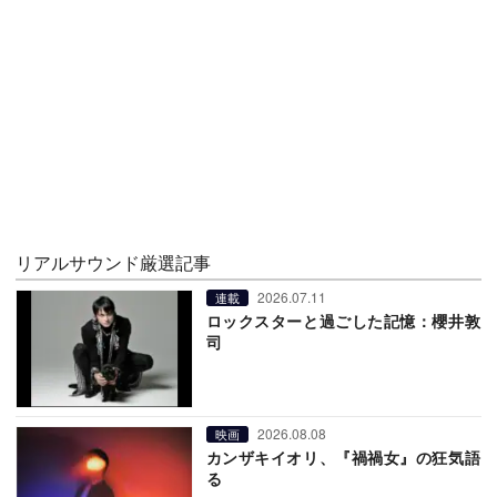
リアルサウンド厳選記事
2026.07.11
連載
ロックスターと過ごした記憶：櫻井敦
司
2026.08.08
映画
カンザキイオリ、『禍禍女』の狂気語
る