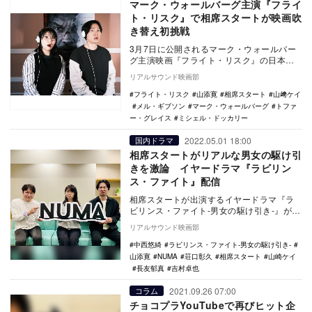
マーク・ウォールバーグ主演『フライ
ト・リスク』で相席スタートが映画吹
き替え初挑戦
3月7日に公開されるマーク・ウォールバー
グ主演映画『フライト・リスク』の日本語
吹替版同時上映が決定し、お笑いコンビ・
リアルサウンド映画部
相席スタート…
フライト・リスク
山添寛
相席スタート
山﨑ケイ
メル・ギブソン
マーク・ウォールバーグ
トファ
ー・グレイス
ミシェル・ドッカリー
2022.05.01 18:00
国内ドラマ
相席スタートがリアルな男女の駆け引
きを激論 イヤードラマ『ラビリン
ス・ファイト』配信
相席スタートが出演するイヤードラマ『ラ
ビリンス・ファイト-男女の駆け引き-』が、
5月1日より音声版サブスクリプションサー
リアルサウンド映画部
ビス「N…
中西悠綺
ラビリンス・ファイト-男女の駆け引き-
山添寛
NUMA
荘口彰久
相席スタート
山崎ケイ
長友郁真
吉村卓也
2021.09.26 07:00
コラム
チョコプラYouTubeで再びヒット企