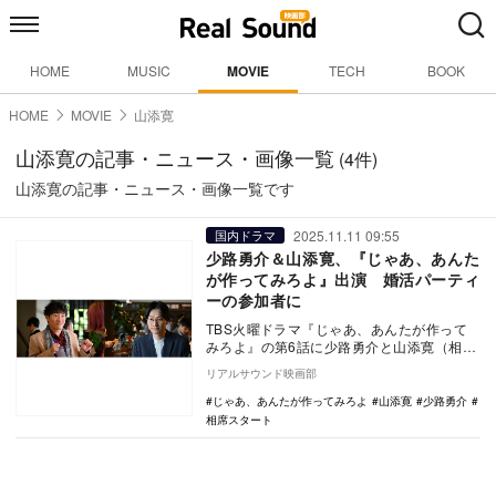
HOME
MUSIC
MOVIE
TECH
BOOK
HOME
MOVIE
山添寛
山添寛の記事・ニュース・画像一覧
(4件)
山添寛の記事・ニュース・画像一覧です
2025.11.11 09:55
国内ドラマ
少路勇介＆山添寛、『じゃあ、あんた
が作ってみろよ』出演 婚活パーティ
ーの参加者に
TBS火曜ドラマ『じゃあ、あんたが作って
みろよ』の第6話に少路勇介と山添寛（相席
スタート）が出演することが発表された。
リアルサウンド映画部
TVe…
じゃあ、あんたが作ってみろよ
山添寛
少路勇介
相席スタート