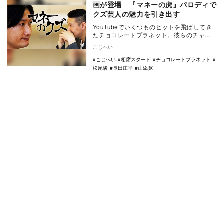
画が登場 『マネーの虎』パロディで
クズ芸人の魅力を引き出す
YouTubeでいくつものヒットを飛ばしてき
たチョコレートプラネット。彼らのチャン
ネルで新たなシリーズ企画「マネーのク
こじへい
ズ」が始動…
こじへい
相席スタート
チョコレートプラネット
松尾駿
長田庄平
山添寛