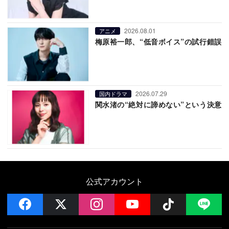
2026.08.01
アニメ
梅原裕一郎、“低音ボイス”の試行錯誤
2026.07.29
国内ドラマ
関水渚の“絶対に諦めない”という決意
公式アカウント
facebook
x
instagram
YouTube
Follow on 
LI