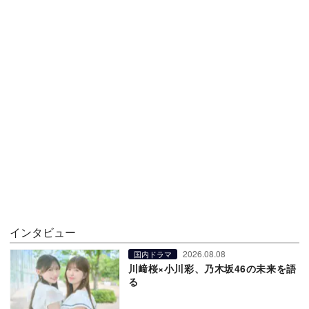
インタビュー
2026.08.08
国内ドラマ
川﨑桜×小川彩、乃木坂46の未来を語
る