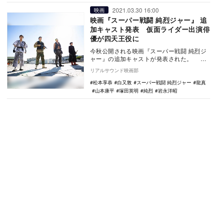
2021.03.30 16:00
映画
映画『スーパー戦闘 純烈ジャー』 追
加キャスト発表 仮面ライダー出演俳
優が四天王役に
今秋公開される映画『スーパー戦闘 純烈ジ
ャー』の追加キャストが発表された。 本
作は、スーパー戦隊＆仮面ライダーシリー
リアルサウンド映画部
ズだけで…
松本享恭
白又敦
スーパー戦闘 純烈ジャー
龍真
山本康平
塚田英明
純烈
岩永洋昭