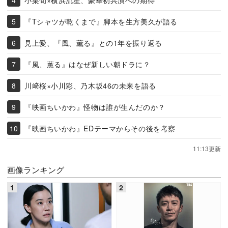
『Tシャツが乾くまで』脚本を生方美久が語る
見上愛、『風、薫る』との1年を振り返る
『風、薫る』はなぜ新しい朝ドラに？
川﨑桜×小川彩、乃木坂46の未来を語る
『映画ちいかわ』怪物は誰が生んだのか？
『映画ちいかわ』EDテーマからその後を考察
11:13更新
画像ランキング