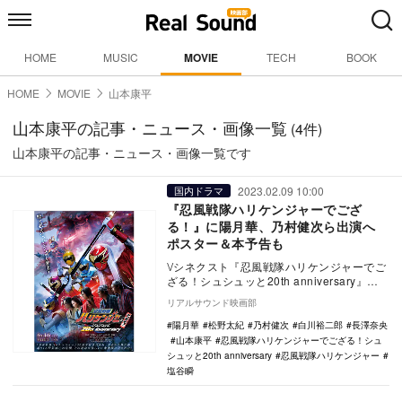
HOME
MUSIC
MOVIE
TECH
BOOK
HOME
MOVIE
山本康平
山本康平の記事・ニュース・画像一覧
(4件)
山本康平の記事・ニュース・画像一覧です
2023.02.09 10:00
国内ドラマ
『忍風戦隊ハリケンジャーでござ
る！』に陽月華、乃村健次ら出演へ
ポスター＆本予告も
Ⅴシネクスト『忍風戦隊ハリケンジャーでご
ざる！シュシュッと20th anniversary』の
本ポスターと本予告が公開された。 …
リアルサウンド映画部
陽月華
松野太紀
乃村健次
白川裕二郎
長澤奈央
山本康平
忍風戦隊ハリケンジャーでござる！シュ
シュッと20th anniversary
忍風戦隊ハリケンジャー
塩谷瞬