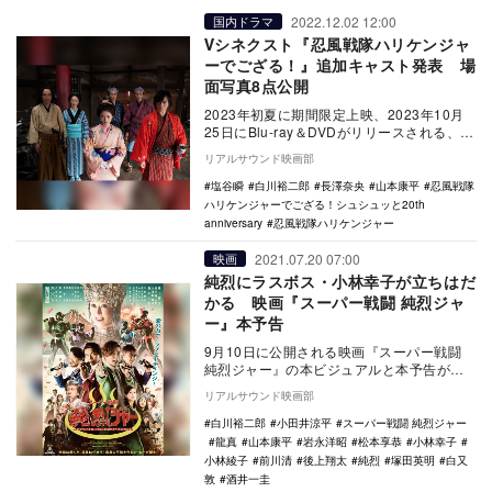
2022.12.02 12:00
国内ドラマ
Ⅴシネクスト『忍風戦隊ハリケンジャ
ーでござる！』追加キャスト発表 場
面写真8点公開
2023年初夏に期間限定上映、2023年10月
25日にBlu-ray＆DVDがリリースされる、Ⅴ
シネクスト『忍風戦隊ハリケンジャ…
リアルサウンド映画部
塩谷瞬
白川裕二郎
長澤奈央
山本康平
忍風戦隊
ハリケンジャーでござる！シュシュッと20th
anniversary
忍風戦隊ハリケンジャー
2021.07.20 07:00
映画
純烈にラスボス・小林幸子が立ちはだ
かる 映画『スーパー戦闘 純烈ジャ
ー』本予告
9月10日に公開される映画『スーパー戦闘
純烈ジャー』の本ビジュアルと本予告が公
開された。 本作は、スーパー戦隊＆仮面
リアルサウンド映画部
ラ…
白川裕二郎
小田井涼平
スーパー戦闘 純烈ジャー
龍真
山本康平
岩永洋昭
松本享恭
小林幸子
小林綾子
前川清
後上翔太
純烈
塚田英明
白又
敦
酒井一圭