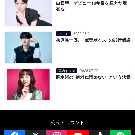
白石聖、デビュー10年目を迎えた現
在地
2026.08.01
アニメ
梅原裕一郎、“低音ボイス”の試行錯誤
2026.07.29
国内ドラマ
関水渚の“絶対に諦めない”という決意
公式アカウント