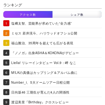
ランキング
アクセス数
シェア数
塩﨑太智、芸能界が求めていた“全力感”
ミセス 若井滉斗、ハリウッドオフショ公開
福山雅治、35周年を超えても広がる表現
『ノノガ』出身ASHA＆KOKONAがデビュー
Liella! リレーインタビュー Vol.9：岬 なこ
M!LKの真価はカップリング＆アルバム曲に
Number_i、5大ドームツアー日程公開
日向坂46 三期生が育んだ4人の関係性
渡辺美里『Birthday』クロスレビュー