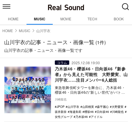
HOME
MUSIC
MOVIE
TECH
BOOK
HOME
MUSIC
山川宇衣
山川宇衣の記事・ニュース・画像一覧
(1件)
山川宇衣の記事・ニュース・画像一覧です
2025.12.08 19:00
コラム
乃木坂46・櫻坂46・日向坂46『新参
者』から見えた可能性 大野愛実、山
川宇衣……注目メンバー6人総括
東急歌舞伎町タワーを舞台に、乃木坂46・
櫻坂46・日向坂46の“新しい世代”がバトン
を繋ぐようにワンマンライブを行った『新
川崎龍也
参者 …
JPOP
山川宇衣
山田桃実
森平麗心
大野愛実
坂井新奈
海邉朱莉
櫻坂46
日向坂46
川崎龍也
女性グループ
乃木坂46
アイドル