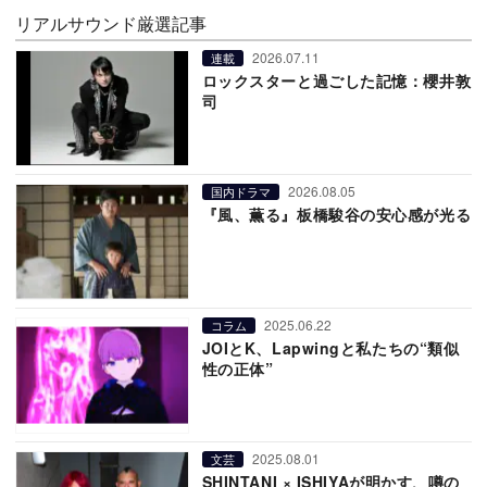
リアルサウンド厳選記事
2026.07.11
連載
ロックスターと過ごした記憶：櫻井敦
司
2026.08.05
国内ドラマ
『風、薫る』板橋駿谷の安心感が光る
2025.06.22
コラム
JOIとK、Lapwingと私たちの“類似
性の正体”
2025.08.01
文芸
SHINTANI × ISHIYAが明かす、噂の