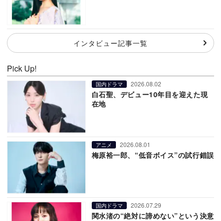
インタビュー記事一覧
Pick Up!
2026.08.02
国内ドラマ
白石聖、デビュー10年目を迎えた現
在地
2026.08.01
アニメ
梅原裕一郎、“低音ボイス”の試行錯誤
2026.07.29
国内ドラマ
関水渚の“絶対に諦めない”という決意