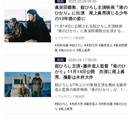
2025.05.28 06:00
映画
眞栄田郷敦、舘ひろし主演映画『港の
ひかり』に出演 尾上眞秀演じる少年
の12年後の姿に
11月14日に公開される舘ひろし主演映画
『港のひかり』に眞栄田郷敦が出演するこ
とが決定した。 本作は、映画『正体』で
リアルサウンド映画部
第48回…
河村光庸
舘ひろし
木村大作
藤井道人
眞栄田郷
敦
港のひかり
尾上眞秀
2025.04.17 06:00
映画
舘ひろし主演×藤井道人監督『港のひ
かり』11月14日公開 共演に尾上眞
秀、撮影は木村大作
舘ひろしが7年ぶりの単独主演を務める藤井
道人監督の新作映画『港のひかり』が、11
月14日に公開されることが決定した。 本
リアルサウンド映画部
作は…
舘ひろし
木村大作
藤井道人
河村光庸
港のひか
り
尾上眞秀