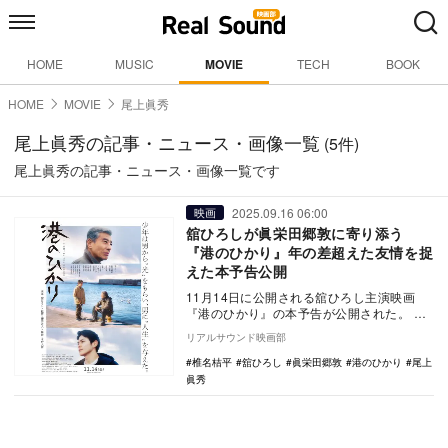
HOME
MUSIC
MOVIE
TECH
BOOK
HOME
MOVIE
尾上眞秀
尾上眞秀の記事・ニュース・画像一覧
(5件)
尾上眞秀の記事・ニュース・画像一覧です
2025.09.16 06:00
映画
舘ひろしが眞栄田郷敦に寄り添う
『港のひかり』年の差超えた友情を捉
えた本予告公開
11月14日に公開される舘ひろし主演映画
『港のひかり』の本予告が公開された。
本作は、映画『正体』で第48回日本アカデ
リアルサウンド映画部
ミー賞…
椎名桔平
舘ひろし
眞栄田郷敦
港のひかり
尾上
眞秀