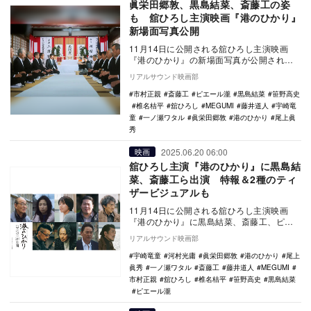
眞栄田郷敦、黒島結菜、斎藤工の姿
も 舘ひろし主演映画『港のひかり』
新場面写真公開
11月14日に公開される舘ひろし主演映画
『港のひかり』の新場面写真が公開され
た。 本作は、映画『正体』で第48回日本
リアルサウンド映画部
アカデミ…
市村正親
斎藤工
ピエール瀧
黒島結菜
笹野高史
椎名桔平
舘ひろし
MEGUMI
藤井道人
宇崎竜
童
一ノ瀬ワタル
眞栄田郷敦
港のひかり
尾上眞
秀
2025.06.20 06:00
映画
舘ひろし主演『港のひかり』に黒島結
菜、斎藤工ら出演 特報＆2種のティ
ザービジュアルも
11月14日に公開される舘ひろし主演映画
『港のひかり』に黒島結菜、斎藤工、ピエ
ール瀧、一ノ瀬ワタル、MEGUMI、市村正
リアルサウンド映画部
親、宇崎…
宇崎竜童
河村光庸
眞栄田郷敦
港のひかり
尾上
眞秀
一ノ瀬ワタル
斎藤工
藤井道人
MEGUMI
市村正親
舘ひろし
椎名桔平
笹野高史
黒島結菜
ピエール瀧