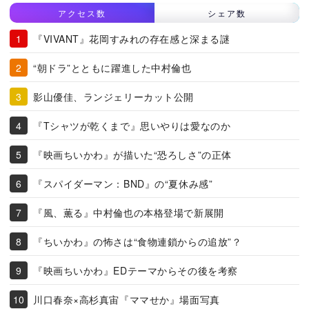
アクセス数
シェア数
『VIVANT』花岡すみれの存在感と深まる謎
“朝ドラ”とともに躍進した中村倫也
影山優佳、ランジェリーカット公開
『Tシャツが乾くまで』思いやりは愛なのか
『映画ちいかわ』が描いた“恐ろしさ”の正体
『スパイダーマン：BND』の“夏休み感”
『風、薫る』中村倫也の本格登場で新展開
『ちいかわ』の怖さは“食物連鎖からの追放”？
『映画ちいかわ』EDテーマからその後を考察
川口春奈×高杉真宙『ママせか』場面写真