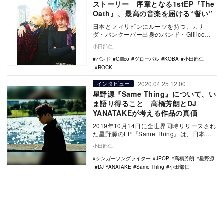
ストーリー 序章となる1stEP『The
Oath』、最高の音楽を届ける“誓い”
日本とフィリピンにルーツを持つ、カナ
ダ・バンクーバー出身のバンド・Gliiico。2
月28日に1stEP『The Oath (D…
小田部仁
バンド
Gliiico
グローバル
KOBA
小田部仁
ROCK
2020.04.25 12:00
インタビュー
星野源『Same Thing』について、い
ま語り得ること 高橋芳朗とDJ
YANATAKEが考える作品の真価
2019年10月14日に全世界同時リリースされ
た星野源のEP『Same Thing』は、日本の
ポップスの歴史を大きく変えた傑作で…
小田部仁
シンガーソングライター
JPOP
高橋芳朗
星野源
DJ YANATAKE
Same Thing
小田部仁