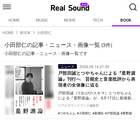
HOME
MUSIC
MOVIE
TECH
BOOK
HOME
BOOK
小田部仁
小田部仁の記事・ニュース・画像一覧
(3件)
小田部仁の記事・ニュース・画像一覧です
2026.05.14 21:30
ニュース
戸部田誠とつやちゃんによる『星野源
論』刊行へ 芸能史と音楽批評から表
現者の全体像に迫る
戸部田誠（てれびのスキマ）とつやちゃん
による『星野源論』が、6月17日に新潮新書
より刊行される。芸能史と音楽批評の両面
リアルサウンドブック編集部
から、音楽…
つやちゃん
小田部仁
新潮社
戸部田誠
星野源