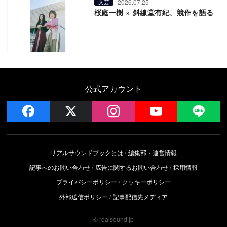
2026.07.25
文芸
桜庭一樹 × 斜線堂有紀、競作を語る
公式アカウント
facebook
x
instagram
YouTube
LIN
リアルサウンドブックとは
編集部・運営情報
記事へのお問い合わせ
広告に関するお問い合わせ
採用情報
プライバシーポリシー
クッキーポリシー
外部送信ポリシー
記事配信先メディア
© realsound.jp