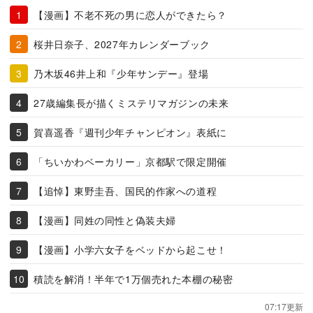
【漫画】不老不死の男に恋人ができたら？
桜井日奈子、2027年カレンダーブック
乃木坂46井上和『少年サンデー』登場
27歳編集長が描くミステリマガジンの未来
賀喜遥香『週刊少年チャンピオン』表紙に
「ちいかわベーカリー」京都駅で限定開催
【追悼】東野圭吾、国民的作家への道程
【漫画】同姓の同性と偽装夫婦
【漫画】小学六女子をベッドから起こせ！
積読を解消！半年で1万個売れた本棚の秘密
07:17更新