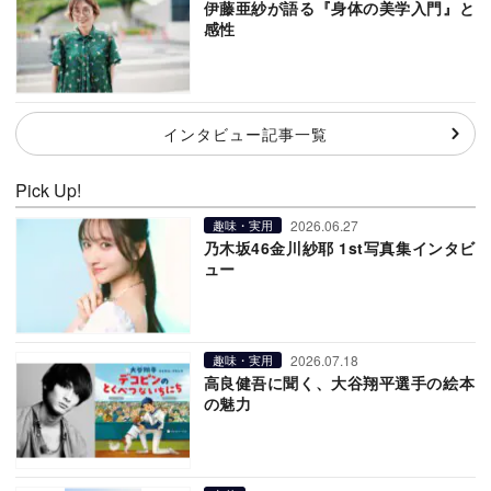
伊藤亜紗が語る『身体の美学入門』と
感性
インタビュー記事一覧
Pick Up!
2026.06.27
趣味・実用
乃木坂46金川紗耶 1st写真集インタビ
ュー
2026.07.18
趣味・実用
高良健吾に聞く、大谷翔平選手の絵本
の魅力