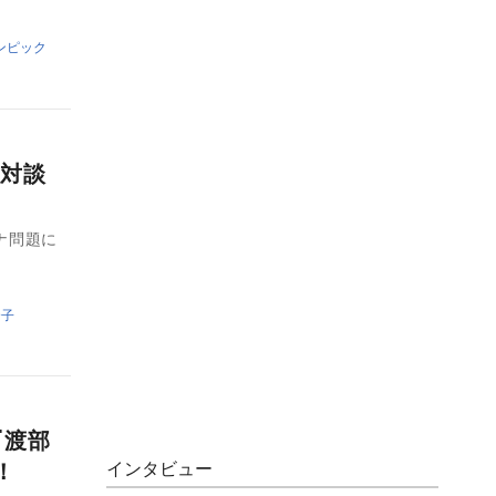
リンピック
と対談
ナ問題に
合子
『渡部
！
インタビュー