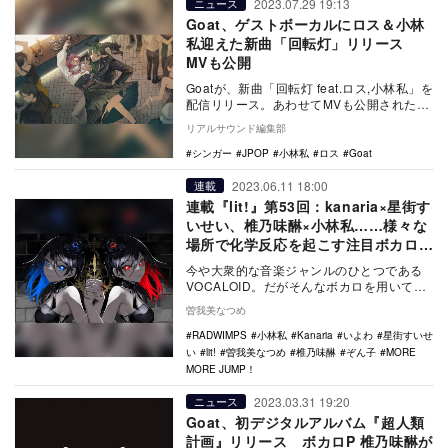
2023.07.29 19:13
ニュース
Goat、ゲストボーカルにロス＆小林
私迎えた新曲「回転灯」リリース
MVも公開
Goatが、新曲「回転灯 feat.ロス,小林私」を
配信リリース。あわせてMVも公開された。
回転灯 feat. ロス, 小林…
リアルサウンド編集部
シンガー
JPOP
小林私
ロス
Goat
2023.06.11 18:00
連載
連載『lit!』第53回：kanaria×星街す
いせい、椎乃味醂×小林私……様々な
場所で化学反応を起こす注目ボカロP
コラボ
今や大衆的な音楽ジャンルのひとつである
VOCALOID。だがそんなボカロを用いて楽
曲を制作するVOCALOIDプロデューサー＝
曽我美なつめ
ボ…
RADWIMPS
小林私
Kanaria
いよわ
星街すいせ
い
lit!
曽我美なつめ
椎乃味醂
ぞん子
MORE
MORE JUMP！
2023.03.31 19:20
ニュース
Goat、初デジタルアルバム『超人類
計画』リリース ボカロP 椎乃味醂が