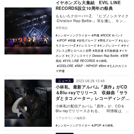
イヤホンズら大集結 EVIL LINE
RECORDS設立10周年の祭典
ももいろクローバーZ、『ヒプノシスマイク
-Divisiion Rap Battle-』等を擁し、キング
レコード内で独自の地位を…
草野英絵
シンガーソングライター
声優
ROCK
バンド
JPOP
特撮
女性グループ
男性グループ
ももい
ろクローバーZ
ドレスコーズ
キングレコード
サイ
プレス上野とロベルト吉野
高岩遼
月蝕會議
イヤ
ホンズ
ヒプノシスマイク-Division Rap Battle-
草野
英絵
EVIL LINE RECORDS
小林私
ODDLORE
RAP・HIPHOP
Bimi
七人のカリス
マ声優
2023.08.28 15:46
ニュース
小林私、最新アルバム『原作』がCD
＆Blu-rayでリリース 収録曲「サラ
ダとタコメーター」レコーディング映
像プレミア公開も
小林私の配信アルバム『原作』が、CD＆
Blu-rayでリリースされる。 同情報は、8
月27日に東京 I‘M A SHOWにて…
リアルサウンド編集部
シンガーソングライター
JPOP
小林私