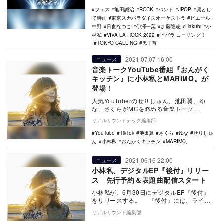
フェス
亀田誠治
ROCK
バンド
JPOP
凛とし
て時雨
東京スカパラダイスオーケストラ
ピエール
中野
日食なつこ
伊澤一葉
加藤隆志
Hakubi
小
林私
VIVA LA ROCK 2022
ビバラ コーリング！
TOKYO CALLING
黒子首
2021.07.07 16:00
ニュース
音楽トークYouTube番組『おんがく
キッチン』に小林私とMARIMO。が
登場！
人気YouTuberのせりしゅん、池田翼、ゆ
な、さくらがMCを務める音楽トーク
YouTube番組『おんがくキッチン』。第11
リアルサウンドテック編集部
回・…
YouTube
TikTok
池田翼
さくら
ゆな
せりしゅ
ん
小林私
おんがくキッチン
MARIMO。
2021.06.16 22:00
ニュース
小林私、デジタルEP『後付』リリー
ス 先行予約＆表題曲配信スタート
小林私が、6月30日にデジタルEP『後付』
をリリースする。 『後付』には、ライブ
でもすでに人気曲である「サラダとタコメ
リアルサウンド編集部
ー…