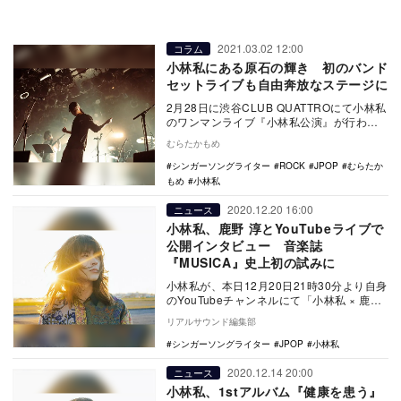
2021.03.02 12:00
コラム
小林私にある原石の輝き 初のバンド
セットライブも自由奔放なステージに
2月28日に渋谷CLUB QUATTROにて小林私
のワンマンライブ『小林私公演』が行われ
た。2部制となっており1部は弾き語りで
むらたかもめ
ラ…
シンガーソングライター
ROCK
JPOP
むらたか
もめ
小林私
2020.12.20 16:00
ニュース
小林私、鹿野 淳とYouTubeライブで
公開インタビュー 音楽誌
『MUSICA』史上初の試みに
小林私が、本日12月20日21時30分より自身
のYouTubeチャンネルにて「小林私 × 鹿野
淳 MUSICA史上初！雑誌発売…
リアルサウンド編集部
シンガーソングライター
JPOP
小林私
2020.12.14 20:00
ニュース
小林私、1stアルバム『健康を患う』