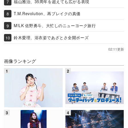
福山雅治、35周年を超えても広がる表現
T.M.Revolution、再ブレイクの真価
M!LK 佐野勇斗、大忙しのニューヨーク旅行
鈴木愛理、浴衣姿であざとさ全開ポーズ
02:11更新
画像ランキング