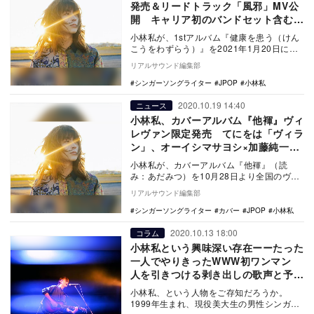
発売＆リードトラック「風邪」MV公
開 キャリア初のバンドセット含むラ
イブも決定
小林私が、1stアルバム『健康を患う（けん
こうをわずらう）』を2021年1月20日に発
売する。 リードトラックの「風邪」を
リアルサウンド編集部
は…
シンガーソングライター
JPOP
小林私
2020.10.19 14:40
ニュース
小林私、カバーアルバム『他褌』ヴィ
レヴァン限定発売 てにをは「ヴィラ
ン」、オーイシマサヨシ×加藤純一コ
ラボ曲など全11曲
小林私が、カバーアルバム『他褌』（読
み：あだみつ）を10月28日より全国のヴィ
レッジヴァンガードにて限定発売する。
リアルサウンド編集部
小林私は…
シンガーソングライター
カバー
JPOP
小林私
2020.10.13 18:00
コラム
小林私という興味深い存在ーーたった
一人でやりきったWWW初ワンマン
人を引きつける剥き出しの歌声と予測
不可能な展開
小林私、という人物をご存知だろうか。
1999年生まれ、現役美大生の男性シンガー