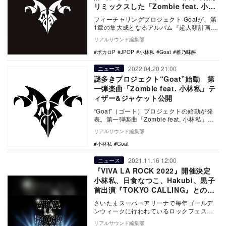
リミックスした「Zombie feat. 小林
私」MV公開
フィーチャリングプロジェクト Goatが、第
1章の集大成となるアルバム『超人類計画』
を3月29日にデジタルリリース。さらにボカ
リアルサウンド編集部
ロ…
ボカロP
JPOP
小林私
Goat
椎乃味醂
2022.04.20 21:00
ニュース
謎多きプロジェクト“Goat”始動 第
一弾楽曲「Zombie feat. 小林私」テ
ィザー&ジャケット公開
“Goat”（ゴート）プロジェクトの始動が発
表。第一弾楽曲「Zombie feat. 小林私」
が、4月27日に配信リリースされる…
リアルサウンド編集部
小林私
Goat
2021.11.16 12:00
ニュース
『VIVA LA ROCK 2022』開催決定
小林私、日食なつこ、Hakubi、黒子
首出演『TOKYO CALLING』とのコ
ラボツアーも
さいたまスーパーアリーナで毎年ゴールデ
ンウィークに行われているロックフェステ
ィバル『VIVA LA ROCK 2022』の開催が…
リアルサウンド編集部