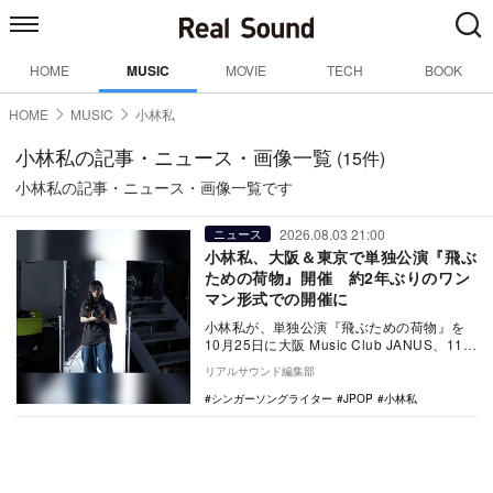
HOME
MUSIC
MOVIE
TECH
BOOK
HOME
MUSIC
小林私
小林私の記事・ニュース・画像一覧
(15件)
小林私の記事・ニュース・画像一覧です
2026.08.03 21:00
ニュース
小林私、大阪＆東京で単独公演『飛ぶ
ための荷物』開催 約2年ぶりのワン
マン形式での開催に
小林私が、単独公演『飛ぶための荷物』を
10月25日に大阪 Music Club JANUS、11月
8日に東京 I'M A SHO…
リアルサウンド編集部
シンガーソングライター
JPOP
小林私