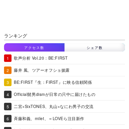
ランキング
アクセス数
シェア数
歌声分析 Vol.20：BE:FIRST
藤井 風、ツアーオフショ披露
BE:FIRST『生：FIRST』に映る信頼関係
Official髭男dismが日常の只中に届けたもの
二宮×SixTONES、丸山×なにわ男子の交流
斉藤和義、milet、＝LOVEら注目新作