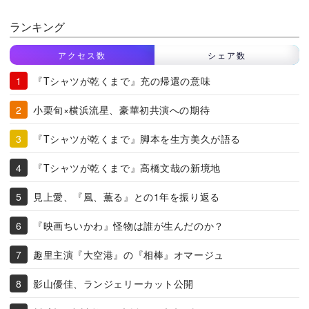
ランキング
アクセス数
シェア数
『Tシャツが乾くまで』充の帰還の意味
小栗旬×横浜流星、豪華初共演への期待
『Tシャツが乾くまで』脚本を生方美久が語る
『Tシャツが乾くまで』高橋文哉の新境地
見上愛、『風、薫る』との1年を振り返る
『映画ちいかわ』怪物は誰が生んだのか？
趣里主演『大空港』の『相棒』オマージュ
影山優佳、ランジェリーカット公開