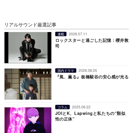
リアルサウンド厳選記事
2026.07.11
連載
ロックスターと過ごした記憶：櫻井敦
司
2026.08.05
国内ドラマ
『風、薫る』板橋駿谷の安心感が光る
2025.06.22
コラム
JOIとK、Lapwingと私たちの“類似
性の正体”