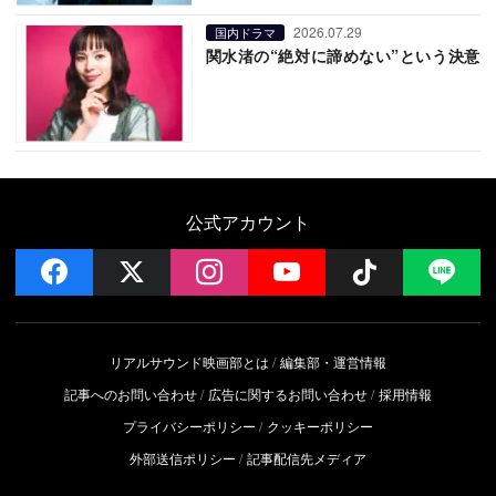
2026.07.29
国内ドラマ
関水渚の“絶対に諦めない”という決意
公式アカウント
facebook
x
instagram
YouTube
Follow on 
LI
リアルサウンド映画部とは
編集部・運営情報
記事へのお問い合わせ
広告に関するお問い合わせ
採用情報
プライバシーポリシー
クッキーポリシー
外部送信ポリシー
記事配信先メディア