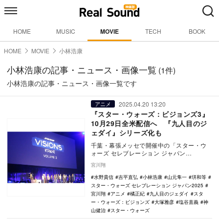
HOME
MUSIC
MOVIE
TECH
BOOK
HOME
MOVIE
小林浩康
小林浩康の記事・ニュース・画像一覧
(1件)
小林浩康の記事・ニュース・画像一覧です
2025.04.20 13:20
アニメ
『スター・ウォーズ：ビジョンズ3』
10月29日全米配信へ 『九人目のジ
ェダイ』シリーズ化も
千葉・幕張メッセで開催中の「スター・ウ
ォーズ セレブレーション ジャパン
2025」。4月20日に行われた『スター・ウ
宮川翔
ォーズ：ビジ…
水野貴信
吉平直弘
小林浩康
山元隼一
垪和等
スター・ウォーズ セレブレーション ジャパン2025
宮川翔
アニメ
橘正紀
九人目のジェダイ
スタ
ー・ウォーズ：ビジョンズ
大塚雅彦
塩谷直義
神
山健治
スター・ウォーズ