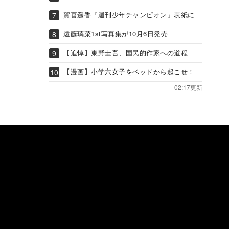
賀喜遥香『週刊少年チャンピオン』表紙に
遠藤璃菜1st写真集が10月6日発売
【追悼】東野圭吾、国民的作家への道程
【漫画】小学六女子をベッドから起こせ！
02:17更新