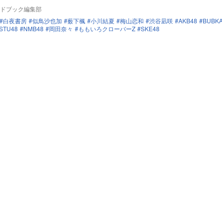
ドブック編集部
白夜書房
似鳥沙也加
薮下楓
小川結夏
梅山恋和
渋谷凪咲
AKB48
BUBK
STU48
NMB48
岡田奈々
ももいろクローバーZ
SKE48