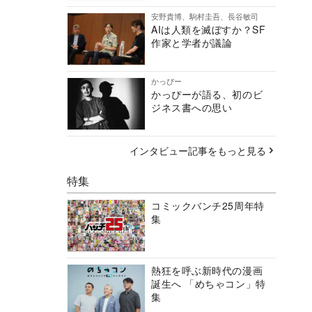
安野貴博、駒村圭吾、長谷敏司
AIは人類を滅ぼすか？SF
作家と学者が議論
かっぴー
かっぴーが語る、初のビ
ジネス書への思い
インタビュー記事をもっと見る
特集
コミックバンチ25周年特
集
熱狂を呼ぶ新時代の漫画
誕生へ 「めちゃコン」特
集