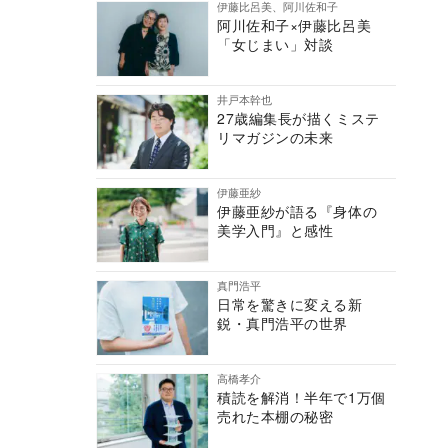
伊藤比呂美、阿川佐和子
阿川佐和子×伊藤比呂美
「女じまい」対談
井戸本幹也
27歳編集長が描くミステ
リマガジンの未来
伊藤亜紗
伊藤亜紗が語る『身体の
美学入門』と感性
真門浩平
日常を驚きに変える新
鋭・真門浩平の世界
高橋孝介
積読を解消！半年で1万個
売れた本棚の秘密