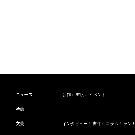
ニュース
新作
重版
イベント
特集
文芸
インタビュー
書評
コラム
ラン