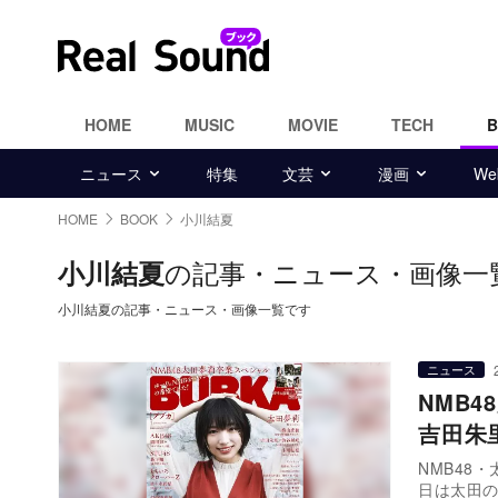
HOME
MUSIC
MOVIE
TECH
ニュース
特集
文芸
漫画
W
HOME
BOOK
小川結夏
の記事・ニュース・画像一
小川結夏
小川結夏の記事・ニュース・画像一覧です
ニュース
NMB
吉田朱
NMB48
日は太田の