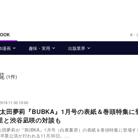
BOOK
本・
eb漫画
趣味・実用
出版業界
覧
(1件)
2019.11.30 10:00
48太田夢莉『BUBKA』1月号の表紙＆巻頭特集
里と渋谷凪咲の対談も
・太田夢莉が『BUBKA』1月号（白夜書房）の表紙＆巻頭特集に登場す
卒業公演が行われる11月30日。…