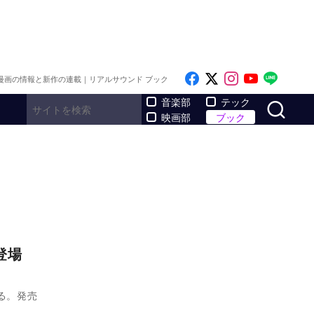
Like on Facebook
Follow on x
Follow on I
Follow o
Follo
漫画の情報と新作の連載｜リアルサウンド ブック
サ
音楽部
テック
映画部
ブック
に登場
る。発売