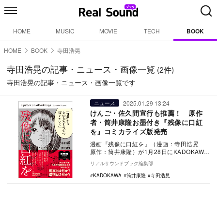
HOME
MUSIC
MOVIE
TECH
BOOK
HOME
BOOK
寺田浩晃
寺田浩晃の記事・ニュース・画像一覧
(2件)
寺田浩晃の記事・ニュース・画像一覧です
2025.01.29 13:24
ニュース
けんご・佐久間宣行も推薦！ 原作
者・筒井康隆お墨付き『残像に口紅
を』コミカライズ版発売
漫画『残像に口紅を』（漫画：寺田浩晃
原作：筒井康隆）が1月28日にKADOKAWA
より発売された。 本作の原作『残像に…
リアルサウンドブック編集部
KADOKAWA
筒井康隆
寺田浩晃