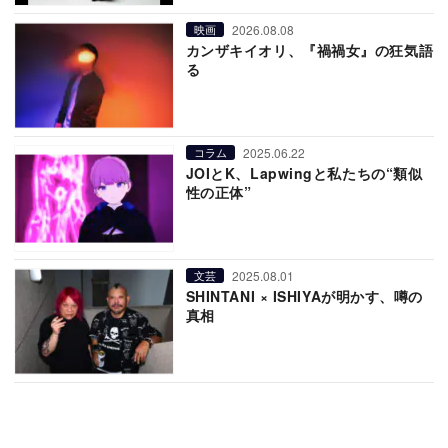
2026.08.08
映画
カンザキイオリ、『禍禍女』の狂気語
る
2025.06.22
コラム
JOIとK、Lapwingと私たちの“類似
性の正体”
2025.08.01
文芸
SHINTANI × ISHIYAが明かす、噂の
真相