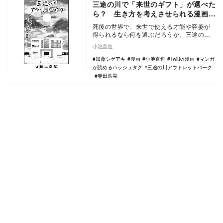
三途の川で「来世のギフト」が選べた
ら？ 生き方を考えさせられる漫画が
話題
死後の世界で、来世で使える才能や容姿が
得られるなら何を選ぶだろうか。三途の川
にそびえるアウトレットパークを舞台にし
小池直也
た短編漫画が、…
加藤シゲアキ
漫画
小池直也
Twitter漫画
マンガ
が読めるハッシュタグ
三途の川アウトレットパーク
寺田浩晃