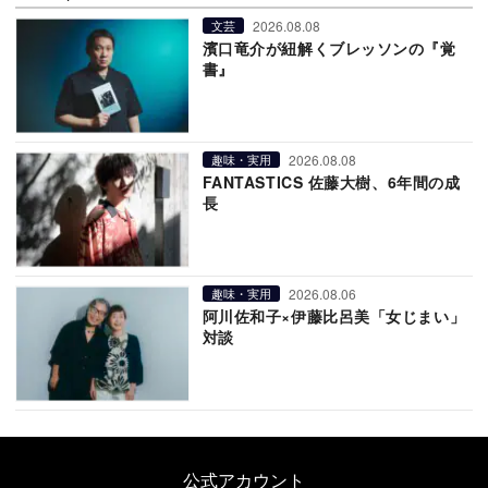
2026.08.08
文芸
濱口竜介が紐解くブレッソンの『覚
書』
2026.08.08
趣味・実用
FANTASTICS 佐藤大樹、6年間の成
長
2026.08.06
趣味・実用
阿川佐和子×伊藤比呂美「女じまい」
対談
公式アカウント