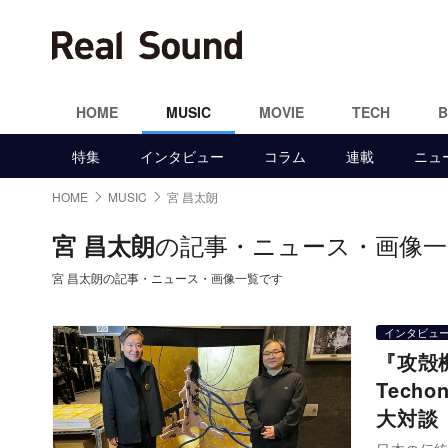
HOME
MUSIC
MOVIE
TECH
特集
インタビュー
コラム
連載
ニュ
HOME
MUSIC
宮 昌太朗
の記事・ニュース・画像一
宮 昌太朗
宮 昌太朗の記事・ニュース・画像一覧です
インタビュ
『攻殻
Tech
大対談