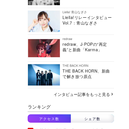
Liella! 青山なぎさ
Liella!リレーインタビュー
Vol.7：青山なぎさ
redraw
redraw、J-POPの“再定
義”と新曲「Karma」
THE BACK HORN
THE BACK HORN、新曲
で解き放つ原点
インタビュー記事をもっと見る
ランキング
アクセス数
シェア数