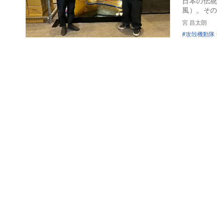
日本の伝統
風）。そ
宮 昌太朗
攻殻機動隊