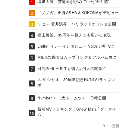
塩﨑太智、芸能界が求めていた“全力感”
『ノノガ』出身ASHA＆KOKONAがデビュー
ミセス 若井滉斗、ハリウッドオフショ公開
福山雅治、35周年を超えても広がる表現
Liella! リレーインタビュー Vol.9：岬 なこ
M!LKの真価はカップリング＆アルバム曲に
日向坂46 三期生が育んだ4人の関係性
スガ シカオ、30周年記念BUNTAIライブレ
ポ
Number_i、5大ドームツアー日程公開
新着MVランキング：Snow Man「グッタイ
ム」
01:11更新