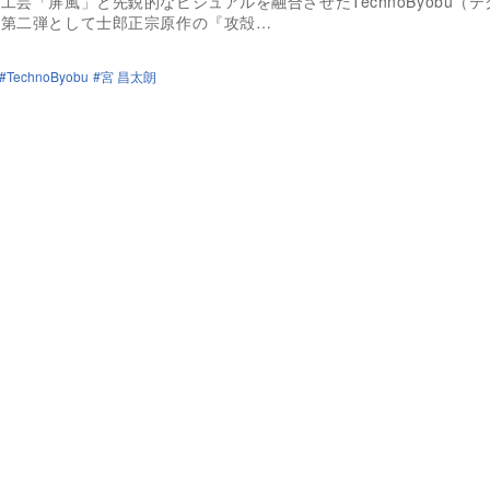
工芸「屏風」と先鋭的なビジュアルを融合させたTechnoByobu（
の第二弾として士郎正宗原作の『攻殻…
TechnoByobu
宮 昌太朗