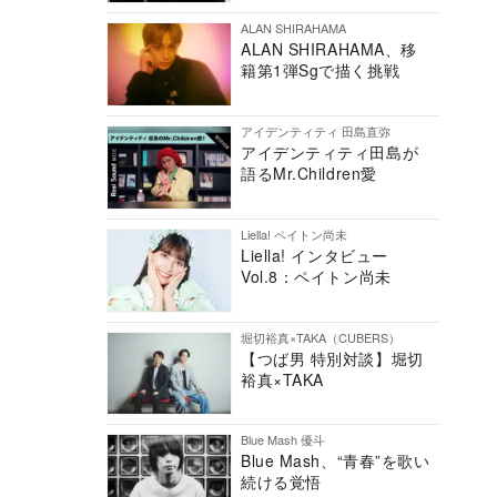
ALAN SHIRAHAMA
ALAN SHIRAHAMA、移
籍第1弾Sgで描く挑戦
アイデンティティ 田島直弥
アイデンティティ田島が
語るMr.Children愛
Liella! ペイトン尚未
Liella! インタビュー
Vol.8：ペイトン尚未
堀切裕真×TAKA（CUBERS）
【つば男 特別対談】堀切
裕真×TAKA
Blue Mash 優斗
Blue Mash、“青春”を歌い
続ける覚悟