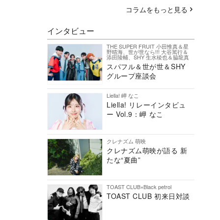
コラムをもっと見る
インタビュー
THE SUPER FRUIT 小田惟真＆星
野晴海、世が世なら!!! 大谷篤行＆
添田陵輔、SHY 生水稜也＆脇龍真
スパフル＆世が世＆SHY
グループ座談会
Liella! 岬 なこ
Liella! リレーインタビュ
ー Vol.9：岬 なこ
クレナズム 萌映
クレナズム萌映が語る 新
たな“夏曲”
TOAST CLUB×Black petrol
TOAST CLUB 初来日対談