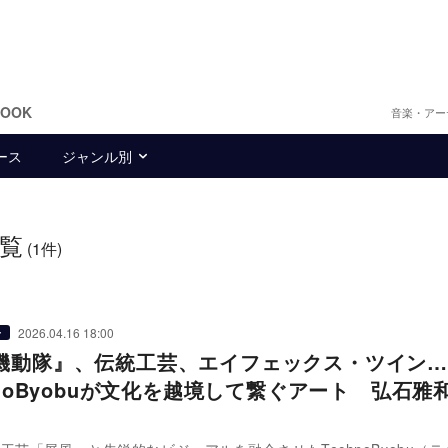
BOOK
音楽・アー
ース
ジャンル別
覧
(1件)
2026.04.16 18:00
ー
機動隊』、伝統工芸、エイフェックス・ツイン…
onoByobuが文化を越境して繋ぐアート 弘石雅