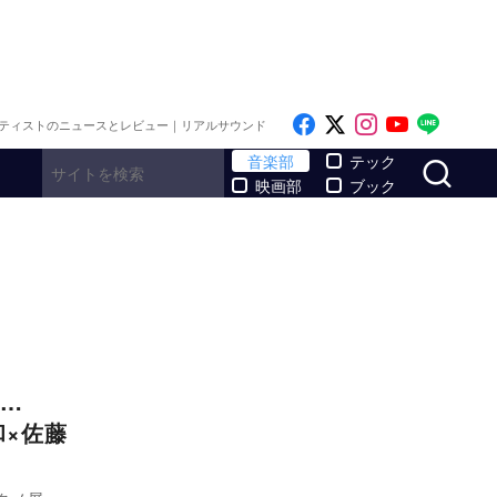
Like on Facebook
Follow on x
Follow on I
Follow o
Follo
ティストのニュースとレビュー｜リアルサウンド
サ
音楽部
テック
映画部
ブック
…
和×佐藤