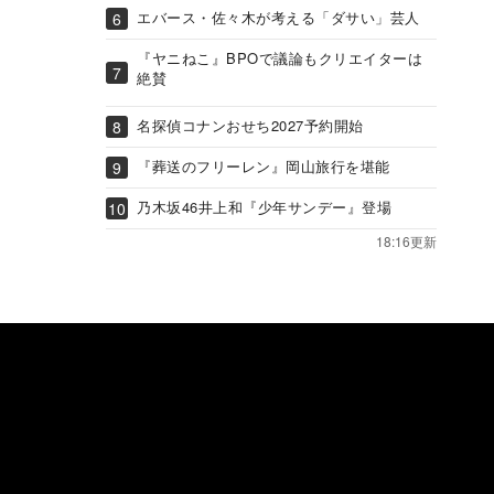
エバース・佐々木が考える「ダサい」芸人
『ヤニねこ』BPOで議論もクリエイターは
絶賛
名探偵コナンおせち2027予約開始
『葬送のフリーレン』岡山旅行を堪能
乃木坂46井上和『少年サンデー』登場
18:16更新