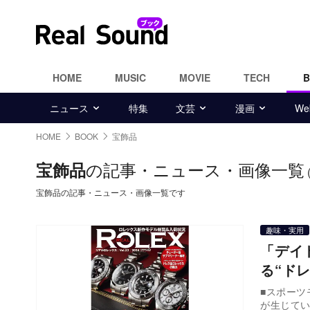
HOME
MUSIC
MOVIE
TECH
ニュース
特集
文芸
漫画
W
HOME
BOOK
宝飾品
の記事・ニュース・画像一覧
宝飾品
宝飾品の記事・ニュース・画像一覧です
趣味・実用
「デイ
る“ド
■スポーツモデルよ
が生じて