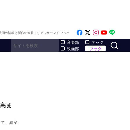
Like on Facebook
Follow on x
Follow on I
Follow o
Follo
漫画の情報と新作の連載｜リアルサウンド ブック
サ
音楽部
テック
映画部
ブック
高ま