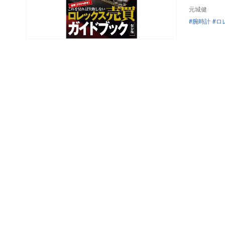
元城健
腕時計
ロ