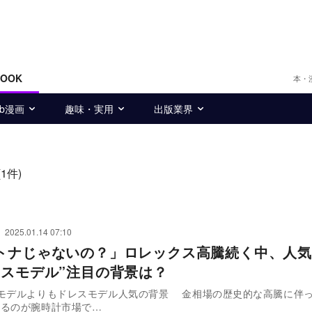
BOOK
本・
eb漫画
趣味・実用
出版業界
(1件)
2025.01.14 07:10
トナじゃないの？」ロレックス高騰続く中、人気
レスモデル”注目の背景は？
りもドレスモデル人気の背景 金相場の歴史的な高騰に伴って、異変
いるのが腕時計市場で…