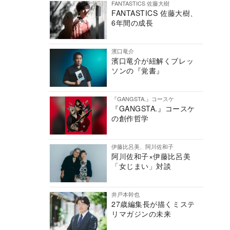
FANTASTICS 佐藤大樹
FANTASTICS 佐藤大樹、
6年間の成長
濱口竜介
濱口竜介が紐解くブレッ
ソンの『覚書』
『GANGSTA.』コースケ
『GANGSTA.』コースケ
の創作哲学
伊藤比呂美、阿川佐和子
阿川佐和子×伊藤比呂美
「女じまい」対談
井戸本幹也
27歳編集長が描くミステ
リマガジンの未来