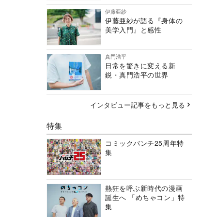
伊藤亜紗
伊藤亜紗が語る『身体の
美学入門』と感性
真門浩平
日常を驚きに変える新
鋭・真門浩平の世界
インタビュー記事をもっと見る
特集
コミックバンチ25周年特
集
熱狂を呼ぶ新時代の漫画
誕生へ 「めちゃコン」特
集