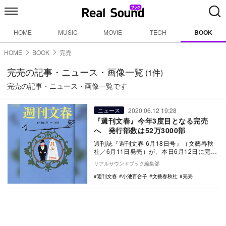
HOME
MUSIC
MOVIE
TECH
BOOK
HOME
BOOK
完売
完売の記事・ニュース・画像一覧
(1件)
完売の記事・ニュース・画像一覧です
2020.06.12 19:28
ニュース
『週刊文春』今年3度目となる完売
へ 発行部数は52万3000部
週刊誌『週刊文春 6月18日号』（文藝春秋
社／6月11日発売）が、本日6月12日に完売
となった。 本号に掲載した「ウ…
リアルサウンドブック編集部
週刊文春
小池百合子
文藝春秋社
完売