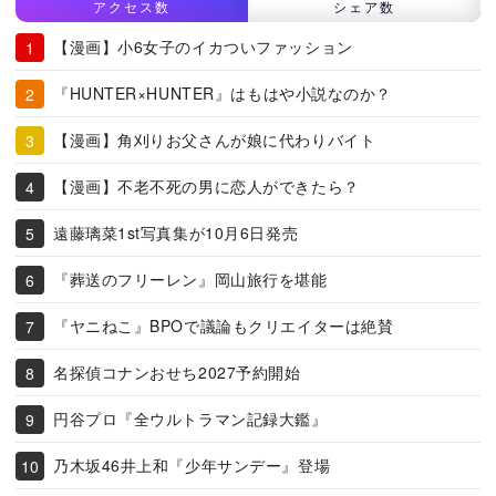
アクセス数
シェア数
【漫画】小6女子のイカついファッション
『HUNTER×HUNTER』はもはや小説なのか？
【漫画】角刈りお父さんが娘に代わりバイト
【漫画】不老不死の男に恋人ができたら？
遠藤璃菜1st写真集が10月6日発売
『葬送のフリーレン』岡山旅行を堪能
『ヤニねこ』BPOで議論もクリエイターは絶賛
名探偵コナンおせち2027予約開始
円谷プロ『全ウルトラマン記録大鑑』
乃木坂46井上和『少年サンデー』登場