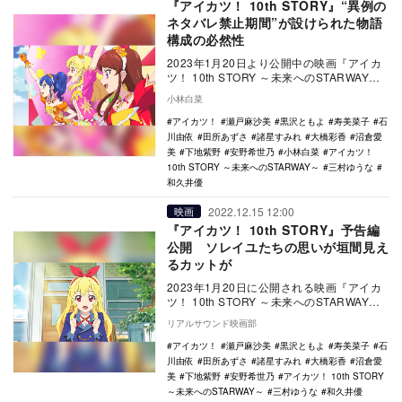
『アイカツ！ 10th STORY』“異例の
ネタバレ禁止期間”が設けられた物語
構成の必然性
2023年1月20日より公開中の映画『アイカ
ツ！ 10th STORY ～未来へのSTARWAY
～』（以下、『未来へのSTARW…
小林白菜
アイカツ！
瀬戸麻沙美
黒沢ともよ
寿美菜子
石
川由依
田所あずさ
諸星すみれ
大橋彩香
沼倉愛
美
下地紫野
安野希世乃
小林白菜
アイカツ！
10th STORY ～未来へのSTARWAY～
三村ゆうな
和久井優
2022.12.15 12:00
映画
『アイカツ！ 10th STORY』予告編
公開 ソレイユたちの思いが垣間見え
るカットが
2023年1月20日に公開される映画『アイカ
ツ！ 10th STORY ～未来へのSTARWAY
～』の予告編が公開された。 …
リアルサウンド映画部
アイカツ！
瀬戸麻沙美
黒沢ともよ
寿美菜子
石
川由依
田所あずさ
諸星すみれ
大橋彩香
沼倉愛
美
下地紫野
安野希世乃
アイカツ！ 10th STORY
～未来へのSTARWAY～
三村ゆうな
和久井優