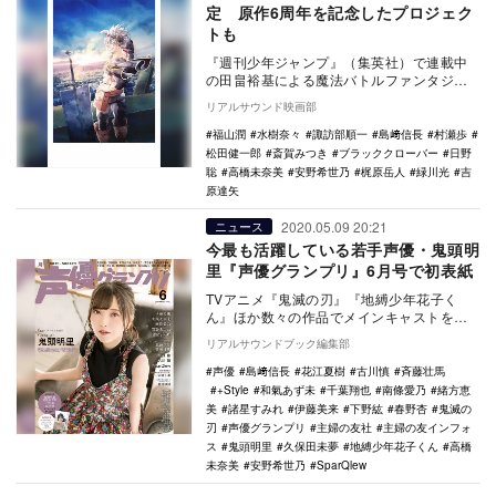
定 原作6周年を記念したプロジェク
トも
『週刊少年ジャンプ』（集英社）で連載中
の田畠裕基による魔法バトルファンタジー
漫画『ブラッククローバー』のアニメ映画
リアルサウンド映画部
製作が決定。あ…
福山潤
水樹奈々
諏訪部順一
島﨑信長
村瀬歩
松田健一郎
斎賀みつき
ブラッククローバー
日野
聡
高橋未奈美
安野希世乃
梶原岳人
緑川光
吉
原達矢
2020.05.09 20:21
ニュース
今最も活躍している若手声優・鬼頭明
里『声優グランプリ』6月号で初表紙
TVアニメ『鬼滅の刃』『地縛少年花子く
ん』ほか数々の作品でメインキャストを務
めるなど、今最も注目を集めている声優・
リアルサウンドブック編集部
鬼頭明里が初の…
声優
島﨑信長
花江夏樹
古川慎
斉藤壮馬
+Style
和氣あず未
千葉翔也
南條愛乃
緒方恵
美
諸星すみれ
伊藤美来
下野紘
春野杏
鬼滅の
刃
声優グランプリ
主婦の友社
主婦の友インフォ
ス
鬼頭明里
久保田未夢
地縛少年花子くん
高橋
未奈美
安野希世乃
SparQlew