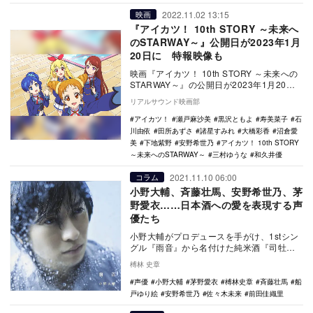
2022.11.02 13:15
映画
『アイカツ！ 10th STORY ～未来へ
のSTARWAY～』公開日が2023年1月
20日に 特報映像も
映画『アイカツ！ 10th STORY ～未来への
STARWAY～』の公開日が2023年1月20日
に決定。あわせて、特報映像、ポ…
リアルサウンド映画部
アイカツ！
瀬戸麻沙美
黒沢ともよ
寿美菜子
石
川由依
田所あずさ
諸星すみれ
大橋彩香
沼倉愛
美
下地紫野
安野希世乃
アイカツ！ 10th STORY
～未来へのSTARWAY～
三村ゆうな
和久井優
2021.11.10 06:00
コラム
小野大輔、斉藤壮馬、安野希世乃、茅
野愛衣……日本酒への愛を表現する声
優たち
小野大輔がプロデュースを手がけ、1stシン
グル『雨音』から名付けた純米酒『司牡丹
AMAOTO』が今年出荷3年目を迎えたほ
榑林 史章
か、斉…
声優
小野大輔
茅野愛衣
榑林史章
斉藤壮馬
船
戸ゆり絵
安野希世乃
佐々木未来
前田佳織里