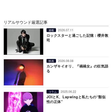
リアルサウンド厳選記事
2026.07.11
連載
ロックスターと過ごした記憶：櫻井敦
司
2026.08.08
映画
カンザキイオリ、『禍禍女』の狂気語
る
2025.06.22
コラム
JOIとK、Lapwingと私たちの“類似
性の正体”