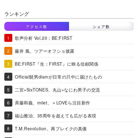
ランキング
アクセス数
シェア数
歌声分析 Vol.20：BE:FIRST
藤井 風、ツアーオフショ披露
BE:FIRST『生：FIRST』に映る信頼関係
Official髭男dismが日常の只中に届けたもの
二宮×SixTONES、丸山×なにわ男子の交流
斉藤和義、milet、＝LOVEら注目新作
福山雅治、35周年を超えても広がる表現
T.M.Revolution、再ブレイクの真価