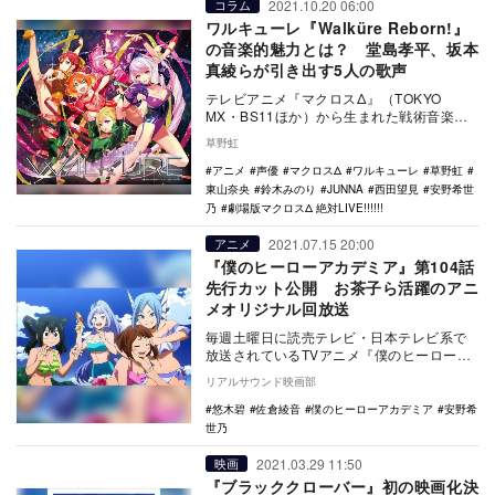
2021.10.20 06:00
コラム
ワルキューレ『Walküre Reborn!』
の音楽的魅力とは？ 堂島孝平、坂本
真綾らが引き出す5人の歌声
テレビアニメ『マクロスΔ』（TOKYO
MX・BS11ほか）から生まれた戦術音楽ユ
ニット・ワルキューレの3rdアルバム
草野虹
『Walk…
アニメ
声優
マクロスΔ
ワルキューレ
草野虹
東山奈央
鈴木みのり
JUNNA
西田望見
安野希世
乃
劇場版マクロスΔ 絶対LIVE!!!!!!
2021.07.15 20:00
アニメ
『僕のヒーローアカデミア』第104話
先行カット公開 お茶子ら活躍のアニ
メオリジナル回放送
毎週土曜日に読売テレビ・日本テレビ系で
放送されているTVアニメ『僕のヒーローア
カデミア』より、第104話の先行カットが公
リアルサウンド映画部
開された…
悠木碧
佐倉綾音
僕のヒーローアカデミア
安野希
世乃
2021.03.29 11:50
映画
『ブラッククローバー』初の映画化決