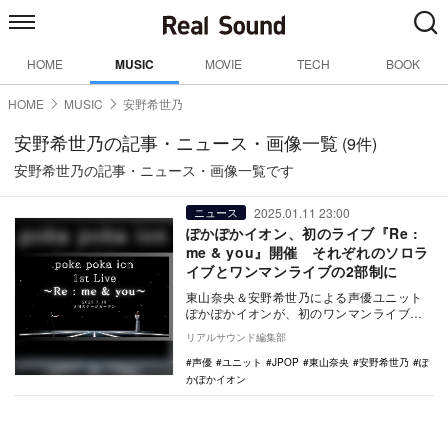
HOME
MUSIC
MOVIE
TECH
BOOK
HOME
MUSIC
安野希世乃
安野希世乃の記事・ニュース・画像一覧
(9件)
安野希世乃の記事・ニュース・画像一覧です
2025.01.11 23:00
ニュース
ぽかぽかイオン、初のライブ『Re :
me & you』開催 それぞれのソロラ
イブとワンマンライブの2部制に
東山奈央＆安野希世乃による声優ユニット
ぽかぽかイオンが、初のワンマンライブ
『ぽかぽかイオン 1st LIVE 〜Re : me…
リアルサウンド編集部
声優
ユニット
JPOP
東山奈央
安野希世乃
ぽ
かぽかイオン