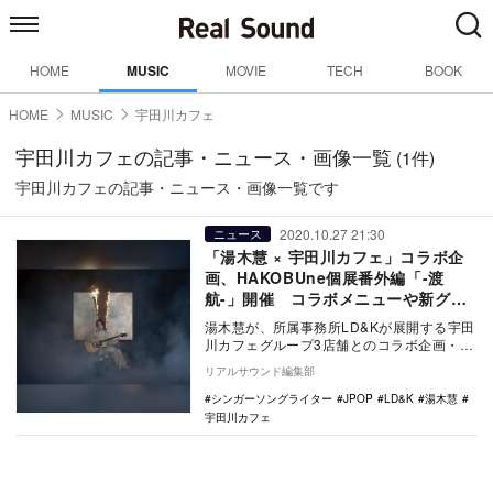
HOME
MUSIC
MOVIE
TECH
BOOK
HOME
MUSIC
宇田川カフェ
宇田川カフェの記事・ニュース・画像一覧
(1件)
宇田川カフェの記事・ニュース・画像一覧です
2020.10.27 21:30
ニュース
「湯木慧 × 宇田川カフェ」コラボ企
画、HAKOBUne個展番外編「-渡
航-」開催 コラボメニューや新グッ
ズの発売も
湯木慧が、所属事務所LD&Kが展開する宇田
川カフェグループ3店舗とのコラボ企画・
HAKOBUne個展番外編「-渡航「湯木…
リアルサウンド編集部
シンガーソングライター
JPOP
LD&K
湯木慧
宇田川カフェ