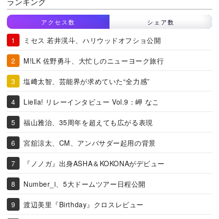
ランキング
アクセス数
シェア数
ミセス 若井滉斗、ハリウッドオフショ公開
M!LK 佐野勇斗、大忙しのニューヨーク旅行
塩﨑太智、芸能界が求めていた“全力感”
Liella! リレーインタビュー Vol.9：岬 なこ
福山雅治、35周年を超えても広がる表現
宮舘涼太、CM、アンバサダー起用の背景
『ノノガ』出身ASHA＆KOKONAがデビュー
Number_i、5大ドームツアー日程公開
渡辺美里『Birthday』クロスレビュー