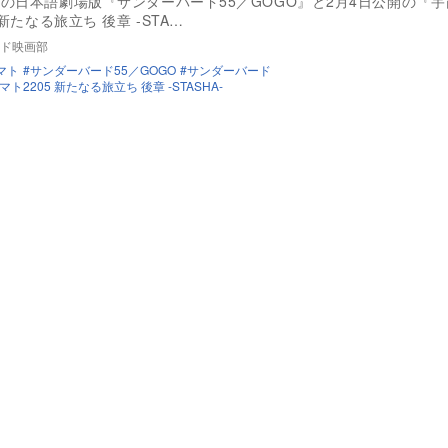
の日本語劇場版『サンダーバード55／GOGO』と2月4日公開の『
 新たなる旅立ち 後章 -STA…
ド映画部
マト
サンダーバード55／GOGO
サンダーバード
ト2205 新たなる旅立ち 後章 -STASHA-