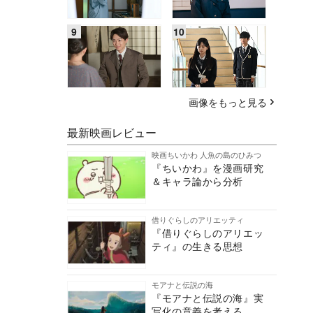
画像をもっと見る
最新映画レビュー
映画ちいかわ 人魚の島のひみつ
『ちいかわ』を漫画研究
＆キャラ論から分析
借りぐらしのアリエッティ
『借りぐらしのアリエッ
ティ』の生きる思想
モアナと伝説の海
『モアナと伝説の海』実
写化の意義を考える