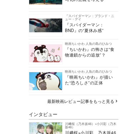
『スパイダーマン：ブランド・ニ
ュー・デイ
『スパイダーマン：
BND』の“夏休み感”
映画ちいかわ 人魚の島のひみつ
『ちいかわ』の怖さは“食
物連鎖からの追放”？
映画ちいかわ 人魚の島のひみつ
『映画ちいかわ』が描い
た“恐ろしさ”の正体
最新映画レビュー記事をもっと見る
インタビュー
川﨑桜（乃木坂46）×小川彩（乃木
坂46）
川﨑桜×小川彩、乃木坂46