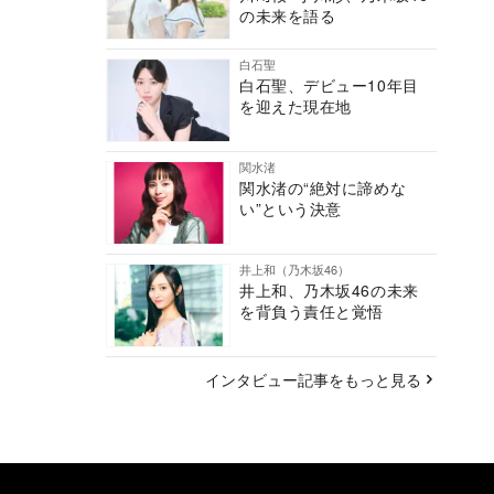
の未来を語る
白石聖
白石聖、デビュー10年目
を迎えた現在地
関水渚
関水渚の“絶対に諦めな
い”という決意
井上和（乃木坂46）
井上和、乃木坂46の未来
を背負う責任と覚悟
インタビュー記事をもっと見る