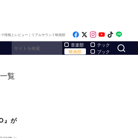
Like on Facebook
Follow on x
Follow on Inst
Follow on Y
Follow on
Follo
ラマ情報とレビュー｜リアルサウンド映画部
サ
音楽部
テック
映画部
ブック
一覧
O』が