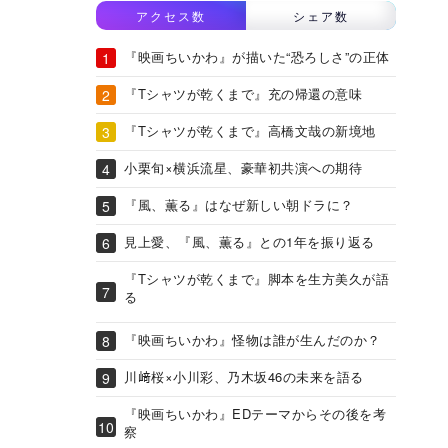
アクセス数
シェア数
『映画ちいかわ』が描いた“恐ろしさ”の正体
『Tシャツが乾くまで』充の帰還の意味
『Tシャツが乾くまで』高橋文哉の新境地
小栗旬×横浜流星、豪華初共演への期待
『風、薫る』はなぜ新しい朝ドラに？
見上愛、『風、薫る』との1年を振り返る
『Tシャツが乾くまで』脚本を生方美久が語
る
『映画ちいかわ』怪物は誰が生んだのか？
川﨑桜×小川彩、乃木坂46の未来を語る
『映画ちいかわ』EDテーマからその後を考
察