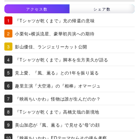
アクセス数
シェア数
『Tシャツが乾くまで』充の帰還の意味
小栗旬×横浜流星、豪華初共演への期待
影山優佳、ランジェリーカット公開
『Tシャツが乾くまで』脚本を生方美久が語る
見上愛、『風、薫る』との1年を振り返る
趣里主演『大空港』の『相棒』オマージュ
『映画ちいかわ』怪物は誰が生んだのか？
『Tシャツが乾くまで』高橋文哉の新境地
美山加恋が『風、薫る』で見せる“母”の顔
『映画ちいかわ』EDテーマからその後を考察