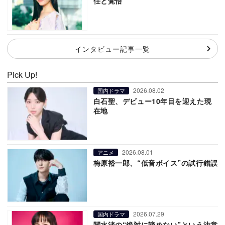
任と覚悟
インタビュー記事一覧
Pick Up!
2026.08.02
国内ドラマ
白石聖、デビュー10年目を迎えた現
在地
2026.08.01
アニメ
梅原裕一郎、“低音ボイス”の試行錯誤
2026.07.29
国内ドラマ
関水渚の“絶対に諦めない”という決意