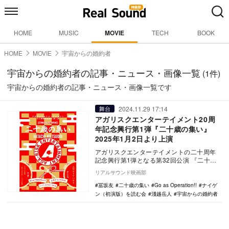
HOME
MUSIC
MOVIE
TECH
BOOK
HOME
MOVIE
宇宙からの婚約者
宇宙からの婚約者の記事・ニュース・画像一覧
(1件)
宇宙からの婚約者の記事・ニュース・画像一覧です
2024.11.29 17:14
舞台
アガリスクエンターテイメント20周
年記念興行第1弾『二十歳の集い』
2025年1月2日より上演
アガリスクエンターテイメントの二十周年
記念興行第1弾となる第32回公演 『二十歳
の集い』が、2025年1月2日から6日にかけ
リアルサウンド映画部
て東…
冨坂友
二十歳の集い
Go as Operation!!
ナイゲ
ン（初演版）を読む会
淺越岳人
宇宙からの婚約者