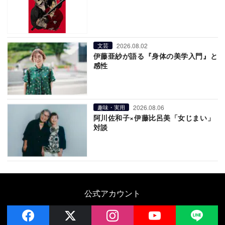
2026.08.02
文芸
伊藤亜紗が語る『身体の美学入門』と
感性
2026.08.06
趣味・実用
阿川佐和子×伊藤比呂美「女じまい」
対談
公式アカウント
facebook
x
instagram
YouTube
LIN