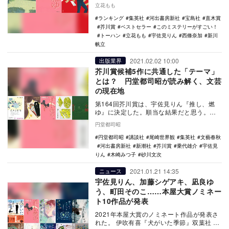
燃ゆ』宇佐見りん 河出書房新社 2位 『…
立花もも
ランキング
集英社
河出書房新社
宝島社
直木賞
芥川賞
ベストセラー
このミステリーがすごい！
トーハン
立花もも
宇佐見りん
西條奈加
新川
帆立
2021.02.02 10:00
出版業界
芥川賞候補5作に共通した「テーマ」
とは？ 円堂都司昭が読み解く、文芸
の現在地
第164回芥川賞は、宇佐見りん『推し、燃
ゆ』に決定した。順当な結果だと思う。同
作を含め候補作のうち、乗代雄介『旅する
円堂都司昭
練習』、木崎…
円堂都司昭
講談社
尾崎世界観
集英社
文藝春秋
河出書房新社
新潮社
芥川賞
乗代雄介
宇佐見
りん
木崎みつ子
砂川文次
2021.01.21 14:35
ニュース
宇佐見りん、加藤シゲアキ、凪良ゆ
う、町田そのこ……本屋大賞ノミネー
ト10作品が発表
2021年本屋大賞のノミネート作品が発表さ
れた。 伊吹有喜『犬がいた季節』双葉社 青