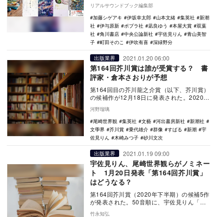
山美智子『お探し物は図書室まで』ポプラ
リアルサウンドブック編集部
社…
加藤シゲアキ
伊坂幸太郎
山本文緒
集英社
新潮
社
伊与原新
ポプラ社
凪良ゆう
本屋大賞
双葉
社
角川書店
中央公論新社
宇佐見りん
青山美智
子
町田そのこ
伊吹有喜
深緑野分
2021.01.20 06:00
出版業界
第164回芥川賞は誰が受賞する？ 書
評家・倉本さおりが予想
第164回目の芥川龍之介賞（以下、芥川賞）
の候補作が12月18日に発表された。2020年
6月から11月までに発表された作品が対象…
河野瑠璃
尾崎世界観
集英社
文藝
河出書房新社
新潮社
文學界
芥川賞
乗代雄介
群像
すばる
新潮
宇
佐見りん
木崎みつ子
砂川文次
2021.01.19 09:00
出版業界
宇佐見りん、尾崎世界観らがノミネー
ト 1月20日発表「第164回芥川賞」
はどうなる？
第164回芥川賞（2020年下半期）の候補5作
が発表された。50音順に、宇佐見りん「推
し、燃ゆ」、尾崎世界観「母影」、木崎み
竹永知弘