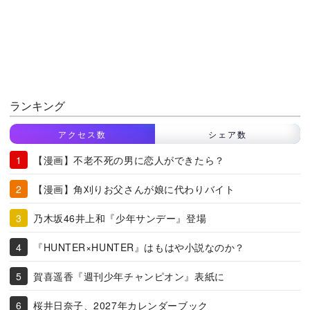
ランキング
アクセス数
シェア数
【漫画】不老不死の男に恋人ができたら？
【漫画】角刈りお父さんが娘に代わりバイト
乃木坂46井上和『少年サンデー』登場
『HUNTER×HUNTER』はもはや小説なのか？
賀喜遥香『週刊少年チャンピオン』表紙に
桜井日奈子、2027年カレンダーブック