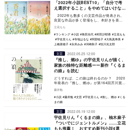
「2022年小説BEST10」「自分で考
え選択すること」をやめてはいけない
と突きつける「私たちの物語」
2022年も数多くの文芸作品が発表され、
良質な作品が多く登場をし、本好きを喜ば
せてくれた。その中で、リアルサウンドブ
立花もも
ックで…
ランキング
小説
角田光代
村田沙耶香
立花もも
宇佐見りん
寺地はるな
阿部暁子
大島真寿美
上橋菜穂子
永井みみ
河崎秋子
恒川光太郎
2022.05.25 12:00
文芸
『推し、燃ゆ』の宇佐見りんが描く、
家族の独特な距離感ーー新作『くるま
の娘』を読む
どうすれば、この旅は終わるのか？ 2020
年発表の『推し、燃ゆ』が第164回芥川賞を
受賞し、50万部を超えるベストセラー…
藤井勉
小説
藤井勉
文芸
宇佐見りん
推し、燃ゆ
くる
まの娘
2022.05.19 12:00
文芸
宇佐見りん『くるまの娘』、柚木麻子
『ついでにジェントルメン』……立花
もも推薦！ おすすめ新刊小説4選