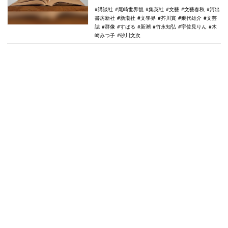
つ子…
講談社
尾崎世界観
集英社
文藝
文藝春秋
河出
書房新社
新潮社
文學界
芥川賞
乗代雄介
文芸
誌
群像
すばる
新潮
竹永知弘
宇佐見りん
木
崎みつ子
砂川文次