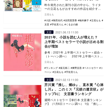
昨今発売された新刊小説の中から、ライタ
ーの立花ももがおすすめの作品を紹介する
本企画。『推し、燃ゆ』で芥川賞を受賞し
立花もも
た宇佐見りんの…
小説
角田光代
吉田恵里香
柚木麻子
立花もも
文芸
宇佐見りん
くるまの娘
2021.06.13 11:00
文芸
2021年、小説を読む人が増えた？
上半期ベストセラーで小説が占める割
合が増加
参考：2021年 上半期ベストセラー＜総合＞
（トーハン調べ） 2021年上半期ベストセ
ラー、まずは総合ランキングについてご
立花もも
紹…
ランキング
坂元裕二
東野圭吾
ベストセラー
ト
ーハン
立花もも
宇佐見りん
2021.02.13 11:00
文芸
芥川賞『推し、燃ゆ』、直木賞『心淋
し川』、このミス『元彼の遺言状』が
トップ3に 文芸書ランキング
週間ベストセラー【単行本 文芸書ランキン
グ】（1月6日トーハン調べ） 1位 『推し、