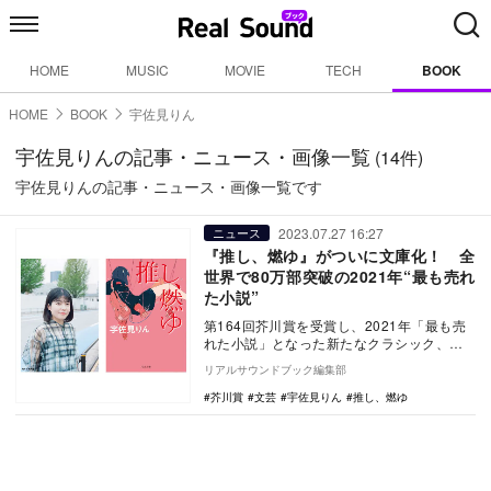
HOME
MUSIC
MOVIE
TECH
BOOK
HOME
BOOK
宇佐見りん
宇佐見りんの記事・ニュース・画像一覧
(14件)
宇佐見りんの記事・ニュース・画像一覧です
2023.07.27 16:27
ニュース
『推し、燃ゆ』がついに文庫化！ 全
世界で80万部突破の2021年“最も売れ
た小説”
第164回芥川賞を受賞し、2021年「最も売
れた小説」となった新たなクラシック、宇
佐見りん著『推し、燃ゆ』の文庫版が7月26
リアルサウンドブック編集部
日に…
芥川賞
文芸
宇佐見りん
推し、燃ゆ