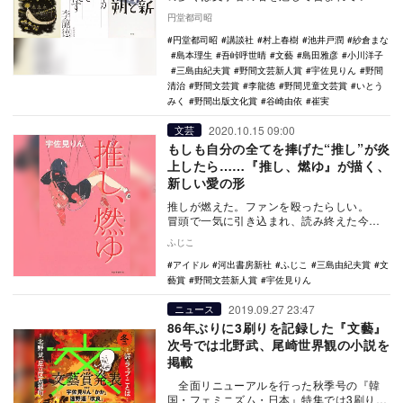
が、同賞の場合、講談社の初代社長・野間
円堂都司昭
清治の遺志…
円堂都司昭
講談社
村上春樹
池井戸潤
紗倉まな
島本理生
吾峠呼世晴
文藝
島田雅彦
小川洋子
三島由紀夫賞
野間文芸新人賞
宇佐見りん
野間
清治
野間文芸賞
李龍徳
野間児童文芸賞
いとう
みく
野間出版文化賞
谷崎由依
崔実
2020.10.15 09:00
文芸
もしも自分の全てを捧げた“推し”が炎
上したら……『推し、燃ゆ』が描く、
新しい愛の形
推しが燃えた。ファンを殴ったらしい。
冒頭で一気に引き込まれ、読み終えた今も
目の前がチカチカしている。痛くて、つら
ふじこ
く…
アイドル
河出書房新社
ふじこ
三島由紀夫賞
文
藝賞
野間文芸新人賞
宇佐見りん
2019.09.27 23:47
ニュース
86年ぶりに3刷りを記録した『文藝』
次号では北野武、尾崎世界観の小説を
掲載
全面リニューアルを行った秋季号の『韓
国・フェミニズム・日本』特集では3刷りを