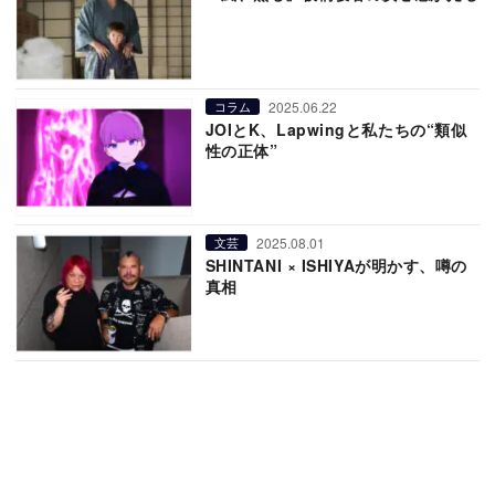
2025.06.22
コラム
JOIとK、Lapwingと私たちの“類似
性の正体”
2025.08.01
文芸
SHINTANI × ISHIYAが明かす、噂の
真相