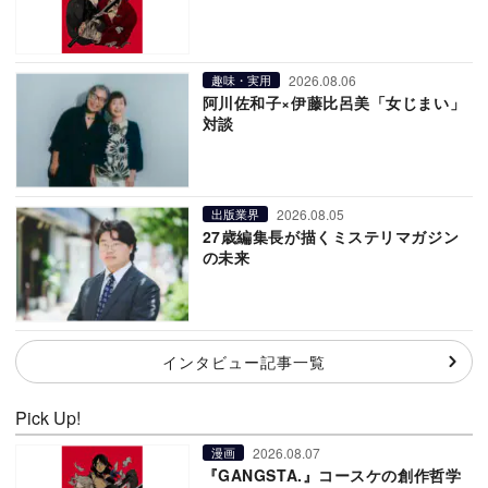
2026.08.06
趣味・実用
阿川佐和子×伊藤比呂美「女じまい」
対談
2026.08.05
出版業界
27歳編集長が描くミステリマガジン
の未来
インタビュー記事一覧
Pick Up!
2026.08.07
漫画
『GANGSTA.』コースケの創作哲学