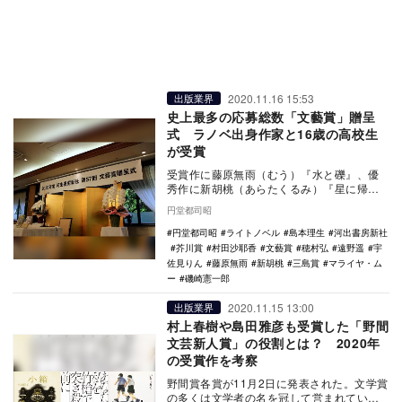
2020.11.16 15:53
出版業界
史上最多の応募総数「文藝賞」贈呈
式 ラノベ出身作家と16歳の高校生
が受賞
受賞作に藤原無雨（むう）『水と礫』、優
秀作に新胡桃（あらたくるみ）『星に帰れ
よ』が決定した第57回文藝賞の贈呈式が13
円堂都司昭
日、都内の…
円堂都司昭
ライトノベル
島本理生
河出書房新社
芥川賞
村田沙耶香
文藝賞
穂村弘
遠野遥
宇
佐見りん
藤原無雨
新胡桃
三島賞
マライヤ・ム
ー
磯崎憲一郎
2020.11.15 13:00
出版業界
村上春樹や島田雅彦も受賞した「野間
文芸新人賞」の役割とは？ 2020年
の受賞作を考察
野間賞各賞が11月2日に発表された。文学賞
の多くは文学者の名を冠して営まれている