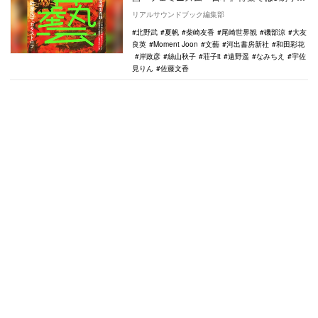
記録し、話題となった『文藝』。次号では
リアルサウンドブック編集部
ビート…
北野武
夏帆
柴崎友香
尾崎世界観
磯部涼
大友
良英
Moment Joon
文藝
河出書房新社
和田彩花
岸政彦
絲山秋子
荘子it
遠野遥
なみちえ
宇佐
見りん
佐藤文香