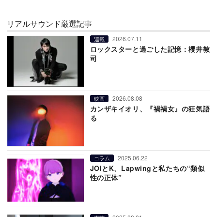
リアルサウンド厳選記事
2026.07.11
連載
ロックスターと過ごした記憶：櫻井敦
司
2026.08.08
映画
カンザキイオリ、『禍禍女』の狂気語
る
2025.06.22
コラム
JOIとK、Lapwingと私たちの“類似
性の正体”