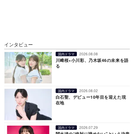
インタビュー
2026.08.08
国内ドラマ
川﨑桜×小川彩、乃木坂46の未来を語
る
2026.08.02
国内ドラマ
白石聖、デビュー10年目を迎えた現
在地
2026.07.29
国内ドラマ
関水渚の“絶対に諦めない”という決意