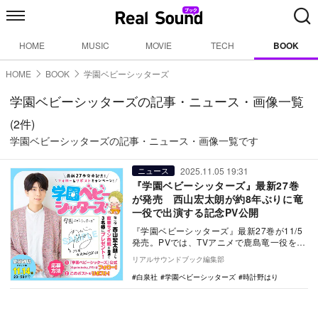
HOME
MUSIC
MOVIE
TECH
BOOK
HOME
BOOK
学園ベビーシッターズ
学園ベビーシッターズの記事・ニュース・画像一覧
(2件)
学園ベビーシッターズの記事・ニュース・画像一覧です
2025.11.05 19:31
ニュース
『学園ベビーシッターズ』最新27巻
が発売 西山宏太朗が約8年ぶりに竜
一役で出演する記念PV公開
『学園ベビーシッターズ』最新27巻が11/5
発売。PVでは、TVアニメで鹿島竜一役を演
じた西山宏太朗が8年ぶりに同役を演じた。
リアルサウンドブック編集部
白泉社
学園ベビーシッターズ
時計野はり