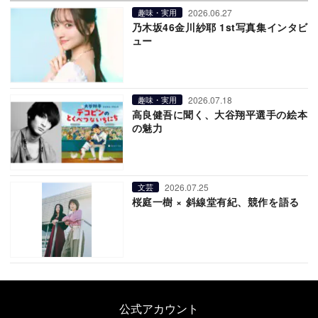
2026.06.27
趣味・実用
乃木坂46金川紗耶 1st写真集インタビ
ュー
2026.07.18
趣味・実用
高良健吾に聞く、大谷翔平選手の絵本
の魅力
2026.07.25
文芸
桜庭一樹 × 斜線堂有紀、競作を語る
公式アカウント