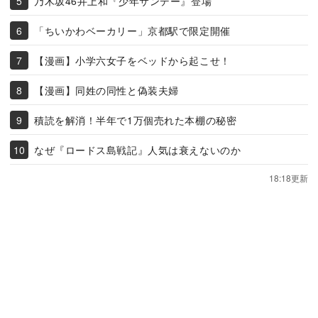
乃木坂46井上和『少年サンデー』登場
「ちいかわベーカリー」京都駅で限定開催
【漫画】小学六女子をベッドから起こせ！
【漫画】同姓の同性と偽装夫婦
積読を解消！半年で1万個売れた本棚の秘密
なぜ『ロードス島戦記』人気は衰えないのか
18:18更新