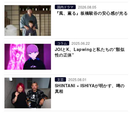
2026.08.05
国内ドラマ
『風、薫る』板橋駿谷の安心感が光る
2025.06.22
コラム
JOIとK、Lapwingと私たちの“類似
性の正体”
2025.08.01
文芸
SHINTANI × ISHIYAが明かす、噂の
真相